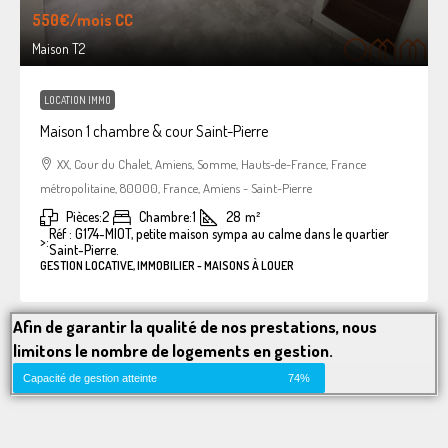
550€
/mois CC
Maison T2
LOCATION IMMO
Maison 1 chambre & cour Saint-Pierre
XX, Cour du Chalet, Amiens, Somme, Hauts-de-France, France
métropolitaine, 80000, France, Amiens - Saint-Pierre
Pièces:
2
Chambre:
1
28
m²
Réf : G174-MIOT, petite maison sympa au calme dans le quartier
>:
Saint-Pierre.
GESTION LOCATIVE, IMMOBILIER - MAISONS À LOUER
Afin de garantir la qualité de nos prestations, nous
limitons le nombre de logements en gestion.
Capacité de gestion atteinte
74%