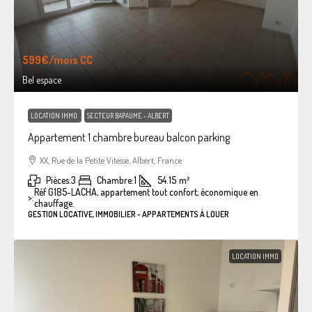
599€
/mois CC
Bel espace
LOCATION IMMO
SECTEUR BAPAUME - ALBERT
Appartement 1 chambre bureau balcon parking
XX, Rue de la Petite Vitesse, Albert, France
Pièces:
3
Chambre:
1
54.15
m²
Réf G185-LACHA, appartement tout confort, économique en
>:
chauffage.
GESTION LOCATIVE, IMMOBILIER - APPARTEMENTS À LOUER
LOCATION IMMO