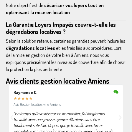
Notre objectif est de
sécuriser vos loyers tout en
optimisant la mise en location
.
La Garantie Loyers Impayés couvre-t-elle les
dégradations locatives ?
Selon la solution retenue, certaines garanties peuvent inclure les
dégradations locatives
et les frais liés aux procédures. Lors
de la mise en gestion de votre bien à Amiens, nous vous
expliquons précisément les niveaux de couverture afin de choisir
la protection la plus pertinente.
Avis clients gestion locative Amiens
Raymonde C.
★
★
★
★
★
Avis Gestion locative, ville Amiens
"En temps qu'investisseur en immobilier, j'ai longtemps
travaillé avec une grosse agence d'Amiens sans être
totalement satisfait. Depuis que je travaille avec Omni
immobilier ma gestion locative me coûte moins chère, je n'ai