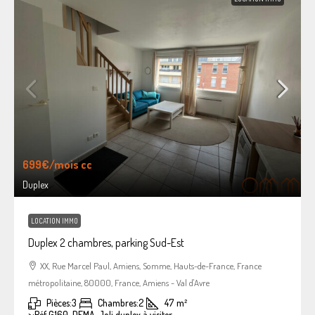
699€
/mois cc
Duplex
LOCATION IMMO
Duplex 2 chambres, parking Sud-Est
XX, Rue Marcel Paul, Amiens, Somme, Hauts-de-France, France
métropolitaine, 80000, France, Amiens - Val d'Avre
Pièces:
3
Chambres:
2
47
m²
>:
Réf G160-DEMA, Joli duplex à visiter