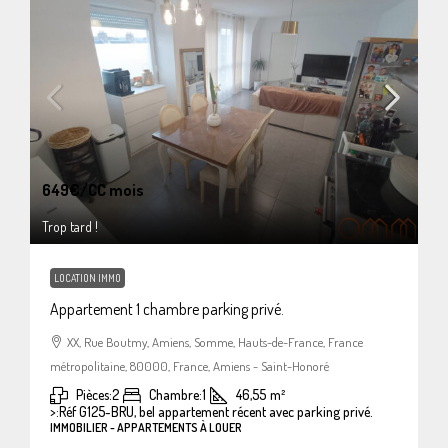
649€
/CC mois
Trop tard !
LOCATION IMMO
Appartement 1 chambre parking privé.
XX, Rue Boutmy, Amiens, Somme, Hauts-de-France, France
métropolitaine, 80000, France, Amiens - Saint-Honoré
Pièces:
2
Chambre:
1
46,55
m²
>:
Réf G125-BRU, bel appartement récent avec parking privé.
IMMOBILIER - APPARTEMENTS À LOUER