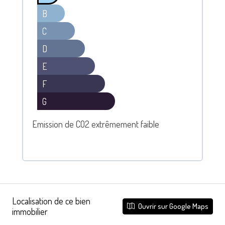
B
C
D
E
F
G
Emission de CO2 extrêmement faible
Localisation de ce bien
Ouvrir sur Google Maps
immobilier