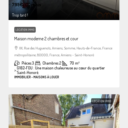
799€
/CC mois
Trop tard !
LOCATION IMMO
Maison moderne 2 chambres et cour
XX, Rue des Huguenots, Amiens, Somme, Hauts-de-France, France
métropolitaine, 80000, France, Amiens - Saint-Honoré
Pièces:
3
Chambres:
2
70
m²
G182-FOU : Une maison chaleureuse au cœur du quartier
>:
Saint-Honoré.
IMMOBILIER - MAISONS À LOUER
LOCATION IMMO