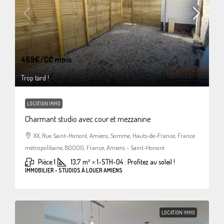
469€
/CC mois
Trop tard !
LOCATION IMMO
Charmant studio avec cour et mezzanine
XX, Rue Saint-Honoré, Amiens, Somme, Hauts-de-France, France
métropolitaine, 80000, France, Amiens - Saint-Honoré
Pièce:
1
13,7
m²
>:
1-STH-04 : Profitez au soleil !
IMMOBILIER - STUDIOS À LOUER AMIENS
LOCATION IMMO