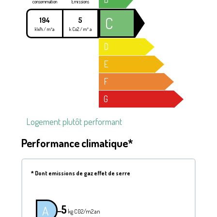
consommation
Emissions
C
194
5
kWh / m²a
k Co2 / m² a
D
E
F
G
Logement plutôt performant
Performance climatique*
*
Dont emissions de gaz effet de serre
5
A
━
kg C02/m2.an