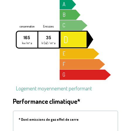
A
B
C
consommation
Emissions
D
165
35
kw/m² a
k Co2 / m² a
E
F
G
Logement moyennement performant
Performance climatique*
*
Dont emissions de gaz effet de serre