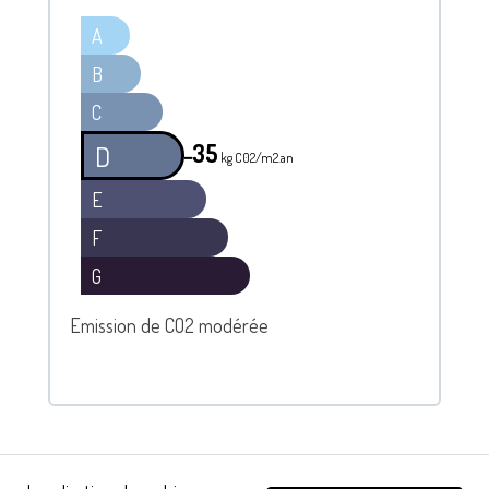
A
B
C
35
D
━
kg C02/m2.an
E
F
G
Emission de CO2 modérée