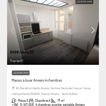
LOCATION IMMO
950€
/mois CC
Trop tard !
LOCATION IMMO
Maison à louer Amiens 4 chambres
XX, Rue de la Liberté, Amiens, Somme, Hauts-de-France, France
métropolitaine, 80000, France, Amiens - Saint-Acheul
Pièces:
5
Chambres:
4
71
m²
>:
Réf : G-147-QUE. 4 chambres, quartier agréable, Amiens