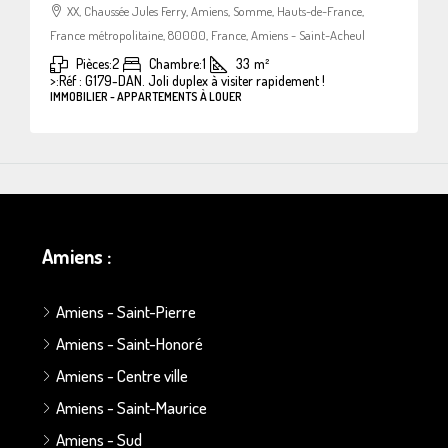
XX, Chaussée Jules Ferry, Amiens, Somme, Hauts-de-France,
France métropolitaine, 80000, France, Amiens - Saint-Acheul
Pièces:
2
Chambre:
1
33
m²
>:
Réf : G179-DAN. Joli duplex à visiter rapidement !
IMMOBILIER - APPARTEMENTS À LOUER
Amiens :
Amiens - Saint-Pierre
Amiens - Saint-Honoré
Amiens - Centre ville
Amiens - Saint-Maurice
Amiens - Sud