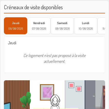
Créneaux de visite disponibles
Jeudi
Vendredi
Samedi
Lundi
Ma
06/08/2026
07/08/2026
08/08/2026
10/08/2026
11/08
Jeudi
Ce logement n'est pas proposé à la visite
actuellement.