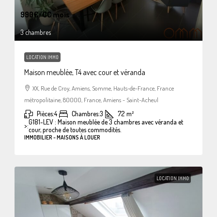
990€
/CC mois
3 chambres
LOCATION IMMO
Maison meublée, T4 avec cour et véranda
XX, Rue de Croy, Amiens, Somme, Hauts-de-France, France
métropolitaine, 80000, France, Amiens - Saint-Acheul
Pièces:
4
Chambres:
3
72
m²
G181-LEV : Maison meublée de 3 chambres avec véranda et
>:
cour, proche de toutes commodités.
IMMOBILIER - MAISONS À LOUER
LOCATION IMMO