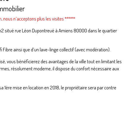
mmobilier
n, nous n’acceptons plus les visites *****
4m2 situé rue Léon Dupontreué à Amiens 80000 dans le quartier
i Fibre ainsi que d’un lave-linge collectif (avec modération).
risé, vous bénéficierez des avantages de la ville tout en limitant les
rmes, résolument moderne, il dispose du confort nécessaire aux
a 1ère mise en location en 2018, le propriétaire sera par contre