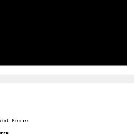
aint Pierre
erre