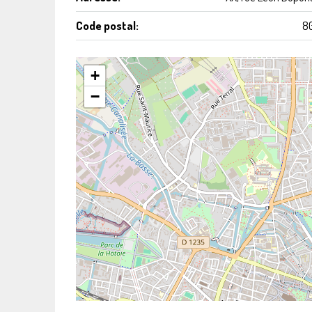
Code postal:
8
+
−