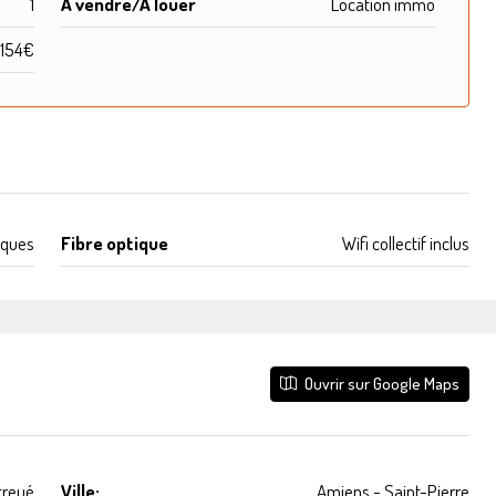
1
A vendre/A louer
Location immo
154€
aques
Fibre optique
Wifi collectif inclus
Ouvrir sur Google Maps
treué
Ville:
Amiens - Saint-Pierre