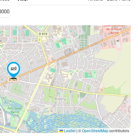
0000
Leaflet
|
©
OpenStreetMap
contributors