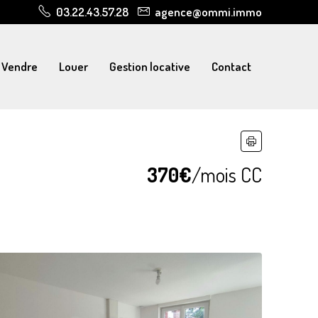
03.22.43.57.28
agence@ommi.immo
Vendre
Louer
Gestion locative
Contact
370€
/mois CC