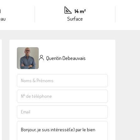
1
14 m²
eau
Surface
Quentin Debeauvais