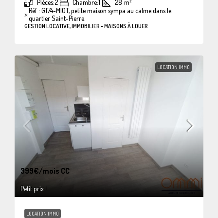
Pièces:
2
Chambre:
1
28
m²
Réf : G174-MIOT, petite maison sympa au calme dans le
>:
quartier Saint-Pierre.
GESTION LOCATIVE, IMMOBILIER - MAISONS À LOUER
LOCATION IMMO
399€
/mois CC
Petit prix !
LOCATION IMMO