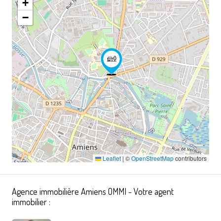
+
−
Leaflet
|
©
OpenStreetMap
contributors
Agence immobilière Amiens OMMI - Votre agent
immobilier :