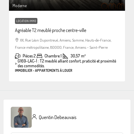
Moderne
LOCATION IMMO
Agréable T2 meublé proche centre-ville
XX, Rue Léon Dupontreué, Amiens, Somme, Hauts-de-France,
France métropolitaine, 80000, France, Amiens - Saint-Pierre
Pièces:
2
Chambre:
1
30,57
m²
G169-LAC-1 : T2 meublé alliant confort, praticité et proximité
>:
des commodités.
IMMOBILIER - APPARTEMENTS À LOUER
Quentin Debeauvais