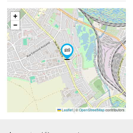
+
−
Leaflet
|
©
OpenStreetMap
contributors