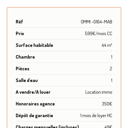
Réf
OMMI -G164-MAB
Prix
599€/mois CC
Surface habitable
44 m²
Chambre
1
Pièces
2
Salle d'eau
1
A vendre/A louer
Location immo
Honoraires agence
350€
Dépôt de garantie
1 mois de loyer HC
Charges mensuelles (incluses)
49€