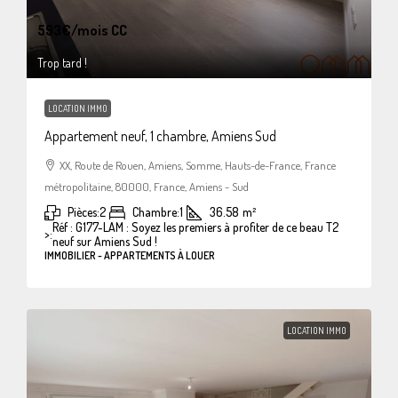
593€
/mois CC
Trop tard !
LOCATION IMMO
Appartement neuf, 1 chambre, Amiens Sud
XX, Route de Rouen, Amiens, Somme, Hauts-de-France, France
métropolitaine, 80000, France, Amiens - Sud
Pièces:
2
Chambre:
1
36.58
m²
Réf : G177-LAM : Soyez les premiers à profiter de ce beau T2
>:
neuf sur Amiens Sud !
IMMOBILIER - APPARTEMENTS À LOUER
LOCATION IMMO