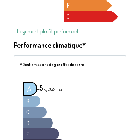
F
G
Logement plutôt performant
Performance climatique*
*
Dont emissions de gaz effet de serre
5
A
━
kg C02/m2.an
B
C
D
E