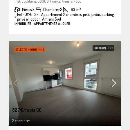
métropolitaine, 80000, France, Amiens - Sud
Pièces:
3
Chambres:
2
63
m²
Réf : G170-SEI. Appartement 2 chambres, petit jardin, parking
>:
privé en option, Amiens Sud
IMMOBILIER - APPARTEMENTS À LOUER
LOCATION IMMO
SÉLECTION OMMI IMMO
827€
/mois CC
2 chambres