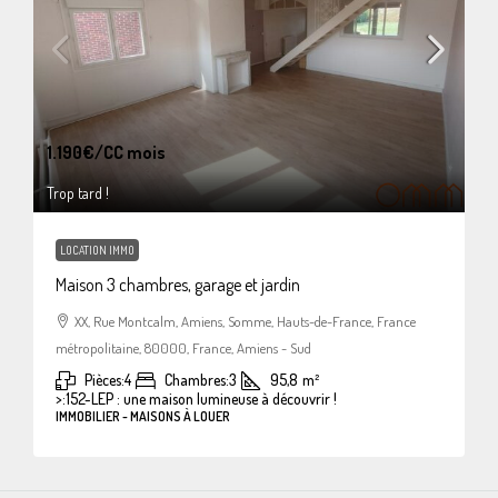
1.190€
/CC mois
Trop tard !
LOCATION IMMO
Maison 3 chambres, garage et jardin
XX, Rue Montcalm, Amiens, Somme, Hauts-de-France, France
métropolitaine, 80000, France, Amiens - Sud
Pièces:
4
Chambres:
3
95,8
m²
>:
152-LEP : une maison lumineuse à découvrir !
IMMOBILIER - MAISONS À LOUER