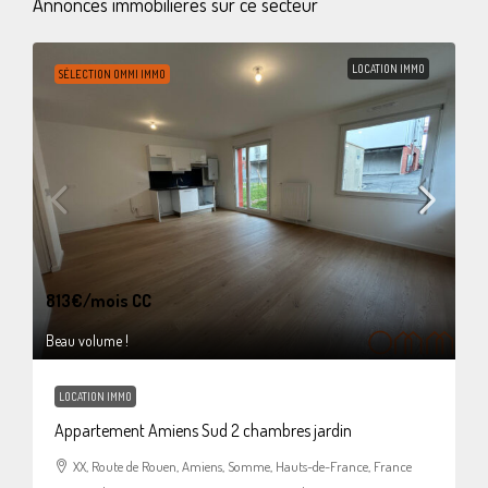
Annonces immobilières sur ce secteur
LOCATION IMMO
SÉLECTION OMMI IMMO
813€
/mois CC
Beau volume !
LOCATION IMMO
Appartement Amiens Sud 2 chambres jardin
XX, Route de Rouen, Amiens, Somme, Hauts-de-France, France