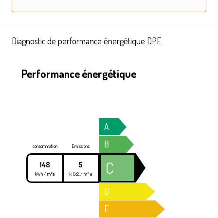
Diagnostic de performance énergétique DPE
Performance énergétique
A
B
consommation
Emissions
C
148
5
kWh / m²a
k Co2 / m² a
D
E