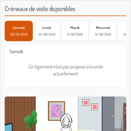
Créneaux de visite disponibles
Samedi
Lundi
Mardi
Mercredi
Je
08/08/2026
10/08/2026
11/08/2026
12/08/2026
13/08
Samedi
Ce logement n'est pas proposé à la visite
actuellement.