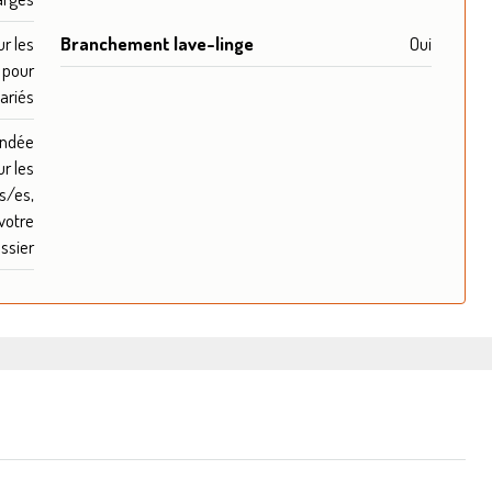
r les
Branchement lave-linge
Oui
 pour
lariés
ndée
r les
s/es,
votre
ssier