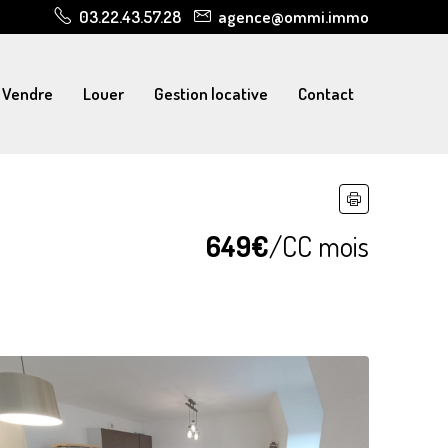
03.22.43.57.28
agence@ommi.immo
Vendre
Louer
Gestion locative
Contact
649€
/CC mois