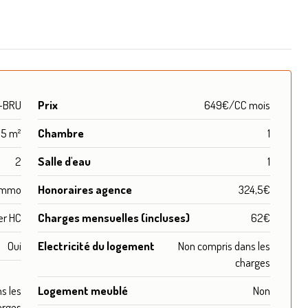
-BRU
Prix
649€/CC mois
55 m²
Chambre
1
2
Salle d'eau
1
 immo
Honoraires agence
324,5€
er HC
Charges mensuelles (incluses)
62€
Oui
Electricité du logement
Non compris dans les
charges
s les
Logement meublé
Non
arges