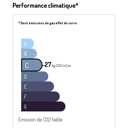
Performance climatique*
*
Dont emissions de gaz effet de serre
A
B
27
C
━
kg C02/m2.an
D
E
F
G
Emission de CO2 faible