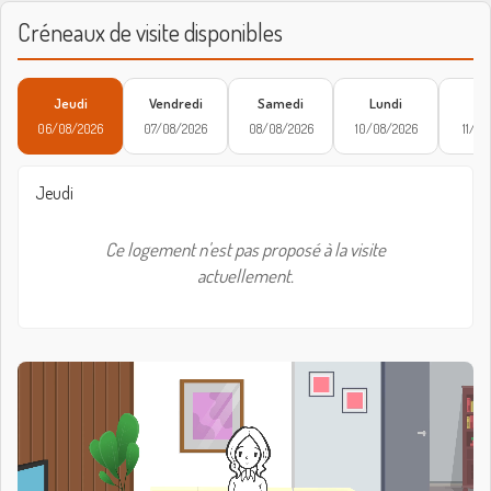
Créneaux de visite disponibles
Jeudi
Vendredi
Samedi
Lundi
Ma
06/08/2026
07/08/2026
08/08/2026
10/08/2026
11/08
Jeudi
Ce logement n'est pas proposé à la visite
actuellement.