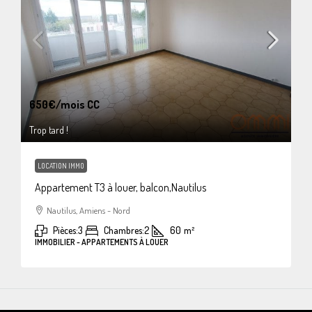
650€
/mois CC
Trop tard !
LOCATION IMMO
Appartement T3 à louer, balcon,Nautilus
Nautilus, Amiens - Nord
Pièces:
3
Chambres:
2
60
m²
IMMOBILIER - APPARTEMENTS À LOUER