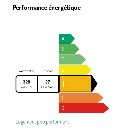
Performance énergétique
A
B
C
D
consommation
Emissions
E
328
27
kWh / m²a
k Co2 / m² a
F
G
Logement peu performant