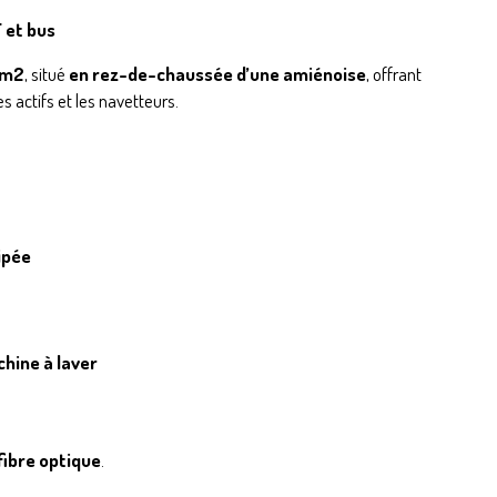
 et bus
 m2
, situé
en rez-de-chaussée d’une amiénoise
, offrant
es actifs et les navetteurs.
ipée
hine à laver
fibre optique
.