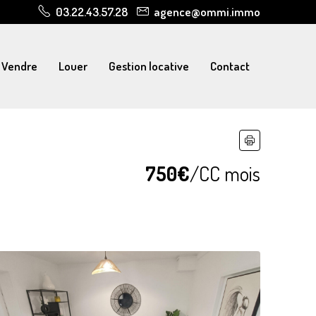
03.22.43.57.28
agence@ommi.immo
Vendre
Louer
Gestion locative
Contact
750€
/CC mois