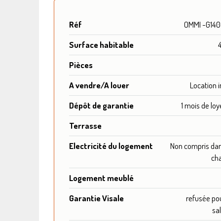
Réf
OMMI -G14
Surface habitable
Pièces
A vendre/A louer
Location
Dépôt de garantie
1 mois de loy
Terrasse
Electricité du logement
Non compris dan
ch
Logement meublé
Garantie Visale
refusée pou
sal