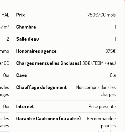
0-HAL
Prix
750€/CC mois
47 m²
Chambre
1
2
Salle d'eau
1
 immo
Honoraires agence
375€
er CC
Charges mensuelles (incluses)
30€ (TEOM + eau)
Oui
Cave
Oui
s les
Chauffage du logement
Non compris dans les
arges
charges
Oui
Internet
Prise présente
r les
Garantie Cautioneo (ou autre)
Recommandée
ariés
pour les