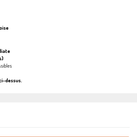
oise
diate
s)
sibles
ci-dessus.