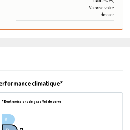
salariés/es,
Valorise votre
dossier
erformance climatique*
*
Dont emissions de gaz effet de serre
A