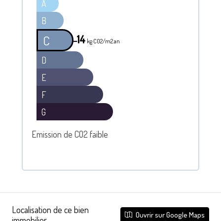
A
B
14
C
━
kg C02/m2.an
D
E
F
G
Emission de CO2 faible
Localisation de ce bien
Ouvrir sur Google Maps
immobilier