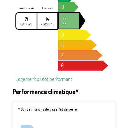
B
consommation
Emissions
C
71
14
kWh / m²a
k Co2 / m² a
D
E
F
G
Logement plutôt performant
Performance climatique*
*
Dont emissions de gaz effet de serre