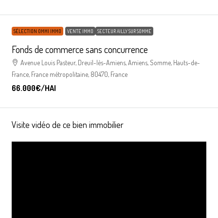
SÉLECTION OMMI IMMO
VENTE IMMO
SECTEUR AILLY SUR SOMME
Fonds de commerce sans concurrence
Avenue Louis Pasteur, Dreuil-lès-Amiens, Amiens, Somme, Hauts-de-
France, France métropolitaine, 80470, France
66.000€
/HAI
Visite vidéo de ce bien immobilier