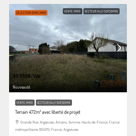
VENTE IMMO
SECTEUR AILLY SUR SOMME
SÉLECTION OMMI IMMO
95.500€
/HAI
Nouveauté
VENTE IMMO
SECTEUR AILLY SUR SOMME
Terrain 472m² avec liberté de projet
Grande Rue, Argœuves, Amiens, Somme, Hauts-de-France, France
métropolitaine, 80470, France, Argoeuves