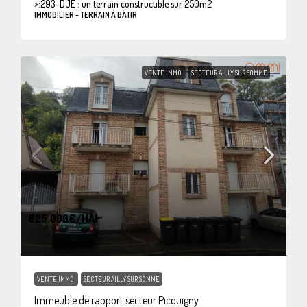
>:
293-DJE : un terrain constructible sur 250m2
IMMOBILIER - TERRAIN À BÂTIR
VENTE IMMO
SECTEUR AILLY SUR SOMME
625.000€
/HAI
VENTE IMMO
SECTEUR AILLY SUR SOMME
Immeuble de rapport secteur Picquigny