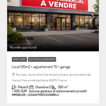
260.000€
/HAI
Nouvelle opportunité
VENTE IMMO
SECTEUR AILLY SUR SOMME
Local 130m2 + appartement T6 + garage
Rue Jean Jaurès, Dreuil-lès-Amiens, Amiens, Somme, Hauts-de-
France, France métropolitaine, 80470, France
Pièces:
6
Chambres:
5
260
m²
>:
309-DUM : Volumes généreux et stationnements privatifs
IMMOBILIER - LOCAUX PROFESSIONNELS