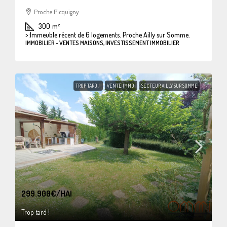
Proche Picquigny
300
m²
>:
Immeuble récent de 6 logements. Proche Ailly sur Somme.
IMMOBILIER - VENTES MAISONS, INVESTISSEMENT IMMOBILIER
TROP TARD !
VENTE IMMO
SECTEUR AILLY SUR SOMME
299.900€
/HAI
Trop tard !