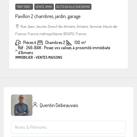
TROP TARD !
VENTE IMMO
SECTEUR AILLY SUR SOMME
Pavillon 2 chambres, jardin, garage
Rue Jean Jaurès, Dreuil-lès-Amiens, Amiens, Somme, Hauts-de-
France, France métropolitaine, 80470, France
Pièces:
4
Chambres:
2
130
m²
Réf : 249-BAK : Posez vos valises à proximité immédiate
>:
d'Amiens
IMMOBILIER - VENTES MAISONS
Quentin Debeauvais