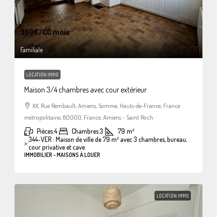
960€
/CC mois
Familiale
LOCATION IMMO
Maison 3/4 chambres avec cour extérieur
XX, Rue Rembault, Amiens, Somme, Hauts-de-France, France
métropolitaine, 80000, France, Amiens - Saint Roch
Pièces:
4
Chambres:
3
79
m²
344-VER : Maison de ville de 79 m² avec 3 chambres, bureau,
>:
cour privative et cave
IMMOBILIER - MAISONS À LOUER
LOCATION IMMO