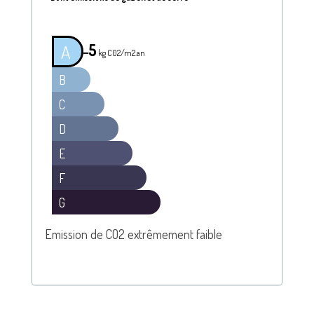
5
A
━
kg C02/m2.an
B
C
D
E
F
G
Emission de CO2 extrêmement faible