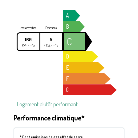
A
B
consommation
Emissions
C
169
5
kWh / m²a
k Co2 / m² a
D
E
F
G
Logement plutôt performant
Performance climatique*
*
Dont emissions de gaz effet de serre