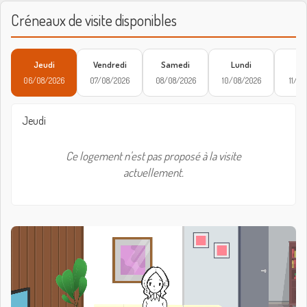
Créneaux de visite disponibles
Jeudi
Vendredi
Samedi
Lundi
Ma
06/08/2026
07/08/2026
08/08/2026
10/08/2026
11/08
Jeudi
Ce logement n'est pas proposé à la visite
actuellement.