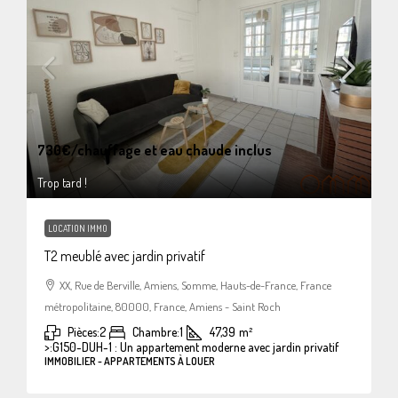
730€
/chauffage et eau chaude inclus
Trop tard !
LOCATION IMMO
T2 meublé avec jardin privatif
XX, Rue de Berville, Amiens, Somme, Hauts-de-France, France
métropolitaine, 80000, France, Amiens - Saint Roch
Pièces:
2
Chambre:
1
47,39
m²
>:
G150-DUH-1 : Un appartement moderne avec jardin privatif
IMMOBILIER - APPARTEMENTS À LOUER