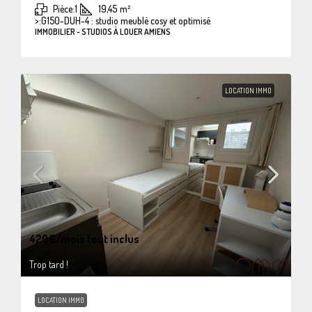
Pièce:
1
19,45
m²
>:
G150-DUH-4 : studio meublé cosy et optimisé
IMMOBILIER - STUDIOS À LOUER AMIENS
LOCATION IMMO
420€
/mois tout inclus
Trop tard !
LOCATION IMMO