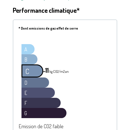
Performance climatique*
*
Dont emissions de gaz effet de serre
A
B
11
C
━
kg C02/m2.an
D
E
F
G
Emission de CO2 faible