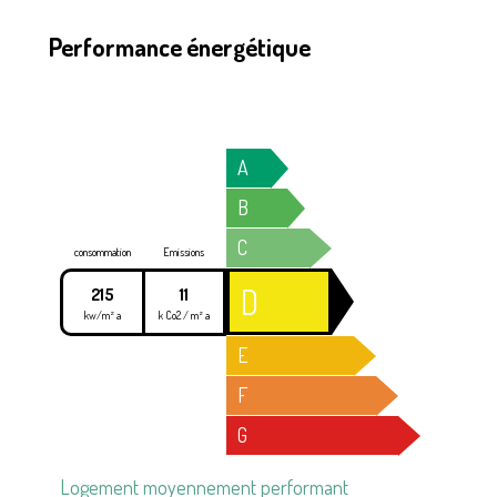
Performance énergétique
A
B
C
consommation
Emissions
D
215
11
kw/m² a
k Co2 / m² a
E
F
G
Logement moyennement performant