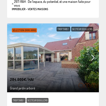
297-RAH : De l’espace, du potentiel, et une maison faite pour
>:
vous
IMMOBILIER - VENTES MAISONS
TROP TARD !
SECTEUR DOULLENS
SÉLECTION OMMI IMMO
284.000€
/HAI
Grand jardin arboré
TROP TARD !
SECTEUR DOULLENS