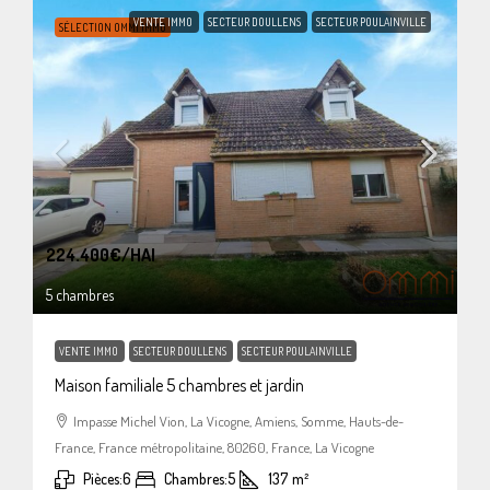
VENTE IMMO
SECTEUR DOULLENS
SECTEUR POULAINVILLE
SÉLECTION OMMI IMMO
224.400€
/HAI
5 chambres
VENTE IMMO
SECTEUR DOULLENS
SECTEUR POULAINVILLE
Maison familiale 5 chambres et jardin
Impasse Michel Vion, La Vicogne, Amiens, Somme, Hauts-de-
France, France métropolitaine, 80260, France, La Vicogne
Pièces:
6
Chambres:
5
137
m²