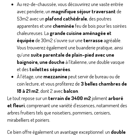
Au rez-de-chaussée, vous découvrirez une vaste entrée
avec penderie, un
magnifique séjour traversant
de
53m2 avec un
plafond cathédrale
, des poutres
apparentes et une
cheminée
feu de bois pour les soirées
chaleureuses. La
grande cuisine aménagée et
équipée
de 30m2 s’ouvre sur une
terrasse
agréable.
Vous trouverez également une buanderie pratique, ainsi
qu’une
suite parentale de plain-pied avec une
baignoire, une douche
à l’italienne, une double vasque
et des
toilettes séparées
.
À l’étage, une
mezzanine
peut servir de bureau ou de
coin lecture, et vous profiterez de
3 belles chambres de
18 à 21 m2
, dont 2 avec
balcon
.
Le tout repose sur un
terrain de 3400 m2
joliment
arboré
et fleuri
, comprenant une variété d’essences, notamment des
arbres fruitiers tels que noisetiers, pommiers, cerisiers,
mirabelliers et poiriers.
Ce bien offre également un avantage exceptionnel: un
double