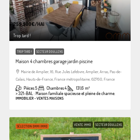
259.900€
/HAI
Trop tard !
TROP TARD !
SECTEUR DOULLENS
Maison 4 chambres garage jardin piscine
Mairie de Amplier, 16, Rue Jules Lefebvre, Amplier, Arras, Pas-de-
Calais, Hauts-de-France, France métropolitaine, 62760, France
Pièces:
5
Chambres:
4
131,6
m²
>:
321-BAL : Maison familiale spacieuse et pleine de charme.
IMMOBILIER - VENTES MAISONS
VENTE IMMO
SECTEUR DOULLENS
SÉLECTION OMMI IMMO