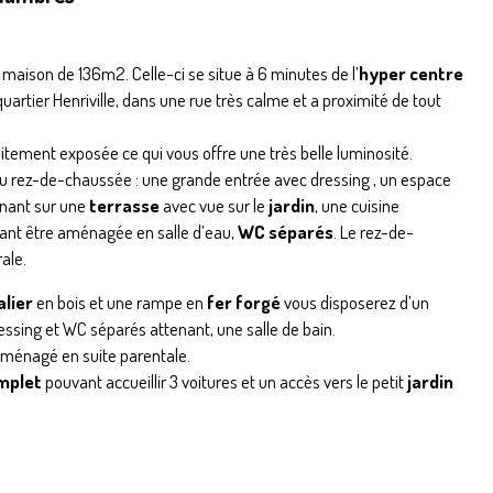
aison de 136m2. Celle-ci se situe à 6 minutes de l’
hyper centre
quartier Henriville, dans une rue très calme et a proximité de tout
itement exposée ce qui vous offre une très belle luminosité.
u rez-de-chaussée : une grande entrée avec dressing , un espace
nnant sur une
terrasse
avec vue sur le
jardin
, une cuisine
vant être aménagée en salle d’eau,
WC séparés
. Le rez-de-
ale.
alier
en bois et une rampe en
fer forgé
vous disposerez d’un
essing et WC séparés attenant, une salle de bain.
aménagé en suite parentale.
omplet
pouvant accueillir 3 voitures et un accès vers le petit
jardin