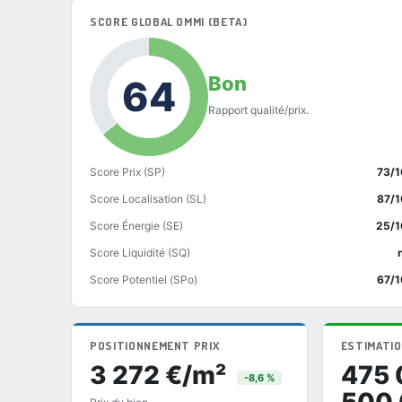
SCORE GLOBAL OMMI (BETA)
Bon
64
Rapport qualité/prix.
Score Prix (SP)
73/1
Score Localisation (SL)
87/1
Score Énergie (SE)
25/1
Score Liquidité (SQ)
Score Potentiel (SPo)
67/1
POSITIONNEMENT PRIX
ESTIMATIO
3 272 €/m²
475 
-8,6 %