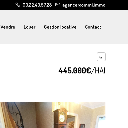
03.22.43.57.28
agence@ommi.immo
Vendre
Louer
Gestion locative
Contact
445.000€
/HAI