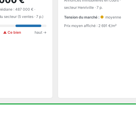
000 €
Annonces immobilières en cours ·
secteur Henriville · 7 p.
médiane : 487 000 € ·
u secteur (5 ventes · 7 p.)
Tension du marché :
moyenne
Prix moyen affiché : 2 691 €/m²
▲ Ce bien
haut →