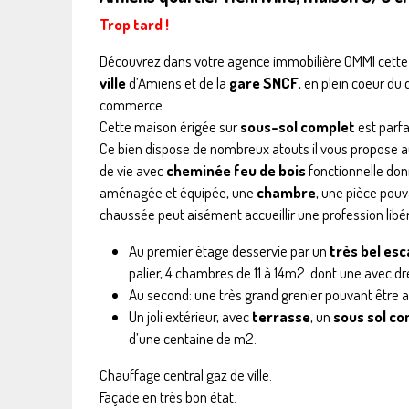
Trop tard !
Découvrez dans votre agence immobilière OMMI cette m
ville
d’Amiens et de la
gare SNCF
, en plein coeur du 
commerce.
Cette maison érigée sur
sous-sol complet
est parfa
Ce bien dispose de nombreux atouts il vous propose a
de vie avec
cheminée feu de bois
fonctionnelle do
aménagée et équipée, une
chambre
, une pièce pou
chaussée peut aisément accueillir une profession libér
Au premier étage desservie par un
très bel esc
palier, 4 chambres de 11 à 14m2 dont une avec dr
Au second: une très grand grenier pouvant être 
Un joli extérieur, avec
terrasse
, un
sous sol c
d’une centaine de m2.
Chauffage central gaz de ville.
Façade en très bon état.