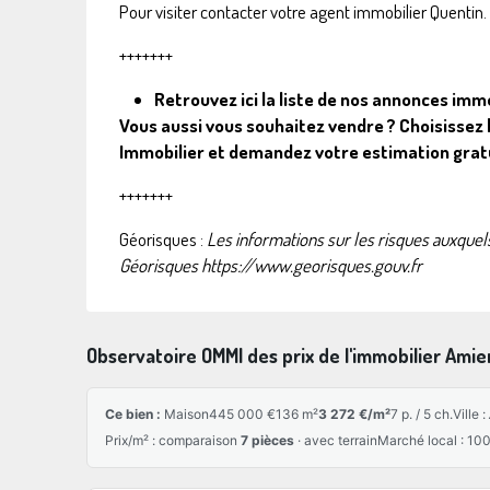
Pour visiter contacter votre agent immobilier Quentin.
+++++++
Retrouvez ici la liste de nos annonces imm
Vous aussi vous souhaitez vendre ? Choisissez 
Immobilier et
demandez votre estimation grat
+++++++
Géorisques :
Les informations sur les risques auxquels
Géorisques
https://www.georisques.gouv.fr
Observatoire OMMI des prix de l'immobilier Amie
Ce bien :
Maison
445 000 €
136 m²
3 272 €/m²
7 p. / 5 ch.
Ville :
Prix/m² : comparaison
7 pièces
· avec terrain
Marché local : 100