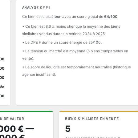
ANALYSE OMMI
Ce bien est classé
bon
avec un score global de
64/100
.
• Ce bien est 8,6 % moins cher que la moyenne des biens
similaires vendus durant la période 2024 à 2025.
• Le DPE F donne un score énergie de 25/100.
• La tension du marché est moyenne (5 biens comparables en
vente).
00
• Le score de liquidité est temporairement neutralisé (historique
00
agence insuffisant).
00
n/c
00
N DE VALEUR
BIENS SIMILAIRES EN VENTE
000 € —
5