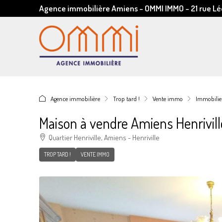
Agence immobilière Amiens - OMMI IMMO - 21 rue 
Agence immobilière
Trop tard !
Vente immo
Immobilier
Maison à vendre Amiens Henrivil
Quartier Henriville, Amiens - Henriville
TROP TARD !
VENTE IMMO