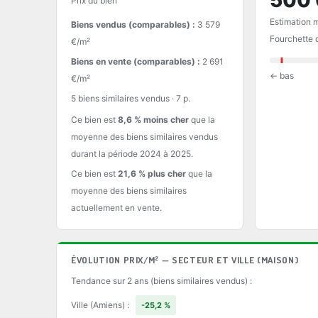
500 
Prix du bien
Estimation 
Biens vendus (comparables) :
3 579
Fourchette d
€/m²
Biens en vente (comparables) :
2 691
← bas
€/m²
5 biens similaires vendus · 7 p.
Ce bien est
8,6 % moins cher
que la
moyenne des biens similaires vendus
durant la période 2024 à 2025.
Ce bien est
21,6 % plus cher
que la
moyenne des biens similaires
actuellement en vente.
ÉVOLUTION PRIX/M² — SECTEUR ET VILLE (MAISON)
Tendance sur 2 ans (biens similaires vendus) :
Ville (Amiens) :
-25,2 %