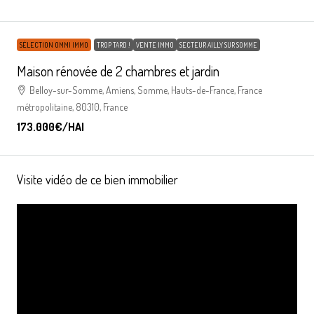
SÉLECTION OMMI IMMO
TROP TARD !
VENTE IMMO
SECTEUR AILLY SUR SOMME
Maison rénovée de 2 chambres et jardin
Belloy-sur-Somme, Amiens, Somme, Hauts-de-France, France
métropolitaine, 80310, France
173.000€
/HAI
Visite vidéo de ce bien immobilier