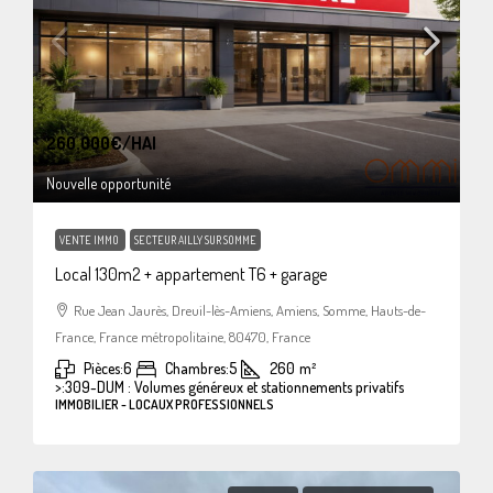
260.000€
/HAI
Nouvelle opportunité
VENTE IMMO
SECTEUR AILLY SUR SOMME
Local 130m2 + appartement T6 + garage
Rue Jean Jaurès, Dreuil-lès-Amiens, Amiens, Somme, Hauts-de-
France, France métropolitaine, 80470, France
Pièces:
6
Chambres:
5
260
m²
>:
309-DUM : Volumes généreux et stationnements privatifs
IMMOBILIER - LOCAUX PROFESSIONNELS