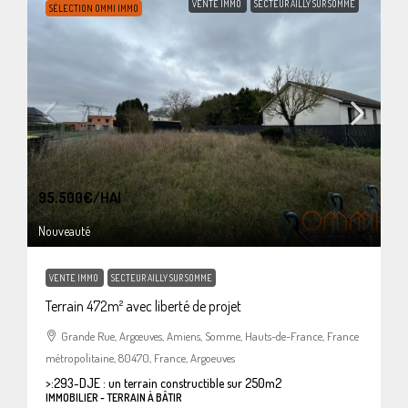
VENTE IMMO
SECTEUR AILLY SUR SOMME
SÉLECTION OMMI IMMO
95.500€
/HAI
Nouveauté
VENTE IMMO
SECTEUR AILLY SUR SOMME
Terrain 472m² avec liberté de projet
Grande Rue, Argœuves, Amiens, Somme, Hauts-de-France, France
métropolitaine, 80470, France, Argoeuves
>:
293-DJE : un terrain constructible sur 250m2
IMMOBILIER - TERRAIN À BÂTIR