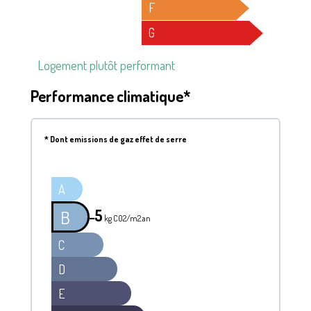
F
G
Logement plutôt performant
Performance climatique*
*
Dont emissions de gaz effet de serre
A
5
B
━
kg C02/m2.an
C
D
E