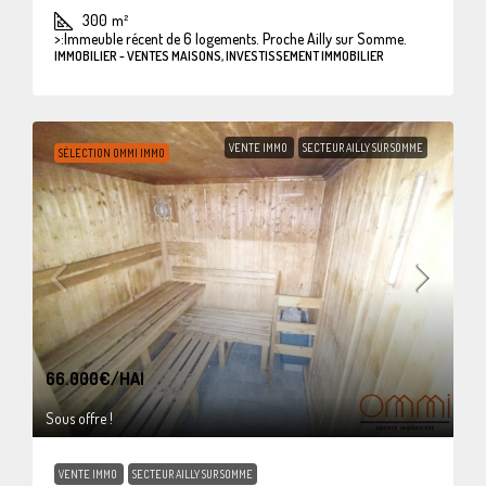
300
m²
>:
Immeuble récent de 6 logements. Proche Ailly sur Somme.
IMMOBILIER - VENTES MAISONS, INVESTISSEMENT IMMOBILIER
VENTE IMMO
SECTEUR AILLY SUR SOMME
SÉLECTION OMMI IMMO
66.000€
/HAI
Sous offre !
VENTE IMMO
SECTEUR AILLY SUR SOMME