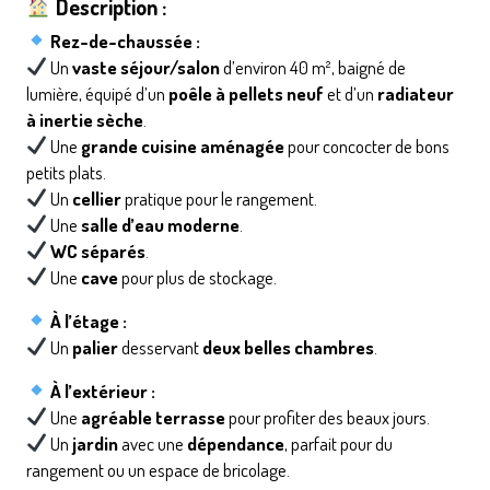
Description :
Rez-de-chaussée :
Un
vaste séjour/salon
d’environ 40 m², baigné de
lumière, équipé d’un
poêle à pellets neuf
et d’un
radiateur
à inertie sèche
.
Une
grande cuisine aménagée
pour concocter de bons
petits plats.
Un
cellier
pratique pour le rangement.
Une
salle d’eau moderne
.
WC séparés
.
Une
cave
pour plus de stockage.
À l’étage :
Un
palier
desservant
deux belles chambres
.
À l’extérieur :
Une
agréable terrasse
pour profiter des beaux jours.
Un
jardin
avec une
dépendance
, parfait pour du
rangement ou un espace de bricolage.