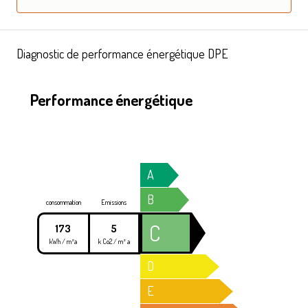
Diagnostic de performance énergétique DPE
Performance énergétique
A
B
consommation
Emissions
C
173
5
kWh / m²a
k Co2 / m² a
D
E