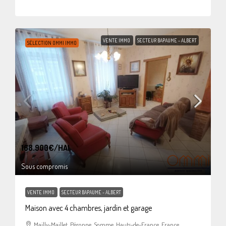
VENTE IMMO
SECTEUR BAPAUME - ALBERT
SÉLECTION OMMI IMMO
168.900€
/HAI
Sous compromis
VENTE IMMO
SECTEUR BAPAUME - ALBERT
Maison avec 4 chambres, jardin et garage
Mailly-Maillet, Péronne, Somme, Hauts-de-France, France