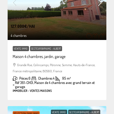
127.000€
/HAI
4 chambres
VENTE IMMO
SECTEUR BAPAUME - ALBERT
Maison 4 chambres, jardin, garage
Grande Rue, Colincamps, Péronne, Somme, Hauts-de-France,
France métropolitaine, 80560, France
Pièces:
6
Chambres:
4
95
m²
Réf 361-CHOI, Maison de 4 chambres avec grand terrain et
>:
garage.
IMMOBILIER - VENTES MAISONS
VENTE IMMO
SECTEUR BAPAUME - ALBERT
SÉLECTION OMMI IMMO