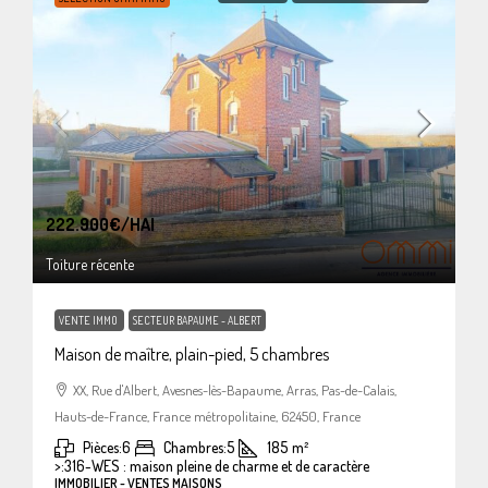
222.900€
/HAI
Toiture récente
VENTE IMMO
SECTEUR BAPAUME - ALBERT
Maison de maître, plain-pied, 5 chambres
XX, Rue d'Albert, Avesnes-lès-Bapaume, Arras, Pas-de-Calais,
Hauts-de-France, France métropolitaine, 62450, France
Pièces:
6
Chambres:
5
185
m²
>:
316-WES : maison pleine de charme et de caractère
IMMOBILIER - VENTES MAISONS