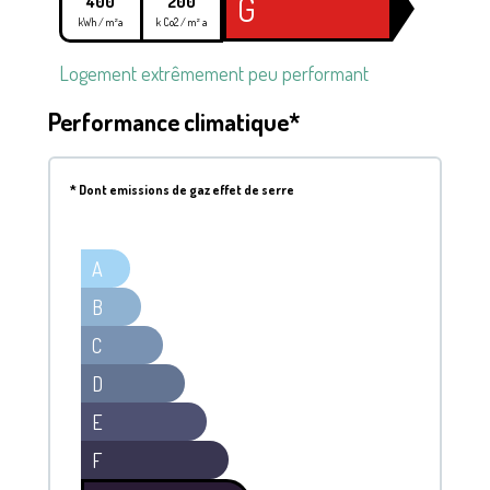
G
400
200
kWh / m²a
k Co2 / m² a
Logement extrêmement peu performant
Performance climatique*
*
Dont emissions de gaz effet de serre
A
B
C
D
E
F