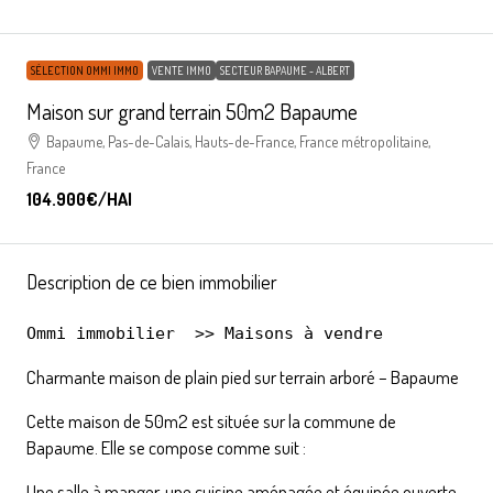
SÉLECTION OMMI IMMO
VENTE IMMO
SECTEUR BAPAUME - ALBERT
Maison sur grand terrain 50m2 Bapaume
Bapaume, Pas-de-Calais, Hauts-de-France, France métropolitaine,
France
104.900€
/HAI
Description de ce bien immobilier
Ommi immobilier
  >> 
Maisons à vendre
Charmante maison de plain pied sur terrain arboré – Bapaume
Cette maison de 50m2 est située sur la commune de
Bapaume. Elle se compose comme suit :
Une salle à manger, une cuisine aménagée et équipée ouverte