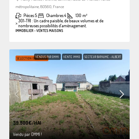
métropolitaine, 80560, France
Pièces:
5
Chambres:
4
130
m²
301-TRI : Un cadre paisible, de beaux volumes et de
>:
nombreuses possibilités d’aménagement.
IMMOBILIER - VENTES MAISONS
VENDUS PAR OMMI
VENTE IMMO
SECTEUR BAPAUME - ALBERT
SÉLECTION OMMI IMMO
39.900€
/HAI
Vendu par OMMI !