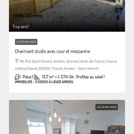
469€
/CC mois
Trop tard !
LOCATION IMMO
Charmant studio avec cour et mezzanine
XX, Rue Saint-Honoré, Amiens, Somme, Hauts-de-France, France
métropolitaine, 80000, France, Amiens - Saint-Honoré
Pièce:
1
13,7
m²
>:
1-STH-04 : Profitez au soleil !
IMMOBILIER - STUDIOS À LOUER AMIENS
LOCATION IMMO