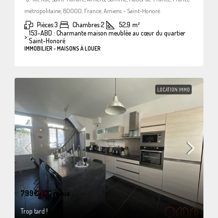
métropolitaine, 80000, France, Amiens - Saint-Honoré
Pièces:
3
Chambres:
2
52,9
m²
153-ABD : Charmante maison meublée au cœur du quartier
>:
Saint-Honoré
IMMOBILIER - MAISONS À LOUER
LOCATION IMMO
799€
/CC mois
Trop tard !