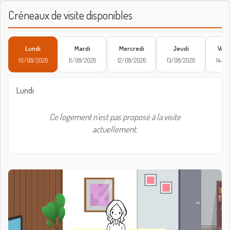
Créneaux de visite disponibles
Lundi
Mardi
Mercredi
Jeudi
Vend
10/08/2026
11/08/2026
12/08/2026
13/08/2026
14/08
Lundi
Ce logement n'est pas proposé à la visite
actuellement.