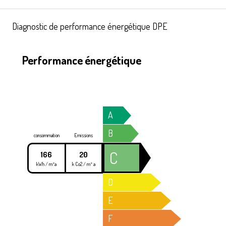
Diagnostic de performance énergétique DPE
Performance énergétique
A
B
consommation
Emissions
C
166
20
kWh / m²a
k Co2 / m² a
D
E
F