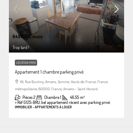
649€
/CC mois
Trop tard !
LOCATION IMMO
Appartement 1 chambre parking privé.
XX, Rue Boutmy, Amiens, Somme, Hauts-de-France, France
métropolitaine, 80000, France, Amiens - Saint-Honoré
Pièces:
2
Chambre:
1
46,55
m²
>:
Réf G125-BRU, bel appartement récent avec parking privé.
IMMOBILIER - APPARTEMENTS À LOUER