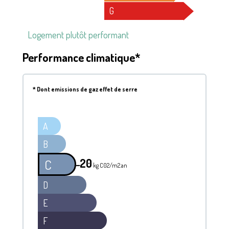
G
Logement plutôt performant
Performance climatique*
*
Dont emissions de gaz effet de serre
A
B
20
C
━
kg C02/m2.an
D
E
F