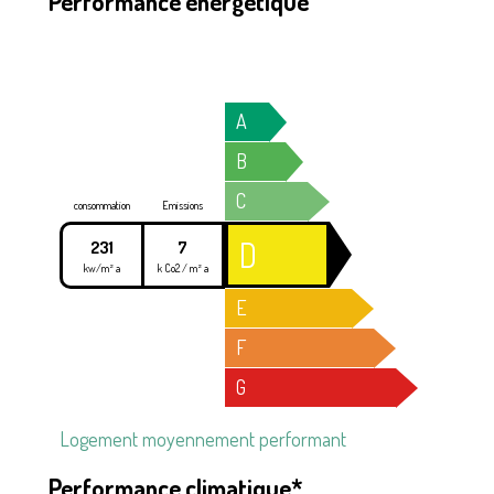
Performance énergétique
A
B
C
consommation
Emissions
D
231
7
kw/m² a
k Co2 / m² a
E
F
G
Logement moyennement performant
Performance climatique*