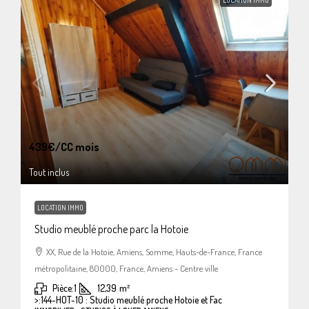
439€
/CC mois
Tout inclus
LOCATION IMMO
Studio meublé proche parc la Hotoie
XX, Rue de la Hotoie, Amiens, Somme, Hauts-de-France, France
métropolitaine, 80000, France, Amiens - Centre ville
Pièce:
1
12,39
m²
>:
144-HOT-10 : Studio meublé proche Hotoie et Fac