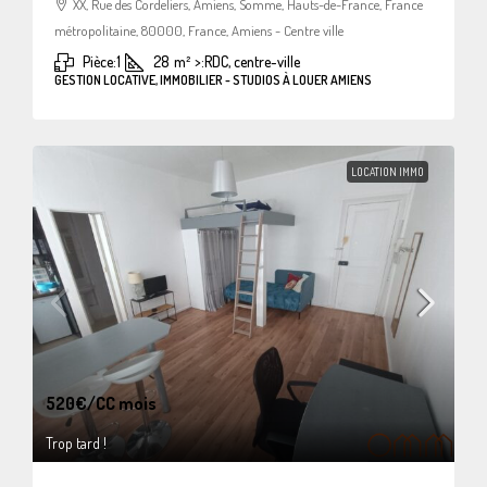
XX, Rue des Cordeliers, Amiens, Somme, Hauts-de-France, France
métropolitaine, 80000, France, Amiens - Centre ville
Pièce:
1
28
m²
>:
RDC, centre-ville
GESTION LOCATIVE, IMMOBILIER - STUDIOS À LOUER AMIENS
LOCATION IMMO
520€
/CC mois
Trop tard !