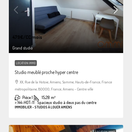
479€
/CC mois
Grand studio
LOCATION IMMO
Studio meublé proche hyper centre
XX, Rue de la Hotoie, Amiens, Somme, Hauts-de-France, France
métropolitaine, 80000, France, Amiens - Centre ville
Pièce:
1
15,28
m²
>:
144-HOT-11 : Spacieux studio à deux pas du centre
IMMOBILIER - STUDIOS À LOUER AMIENS
LOCATION IMMO