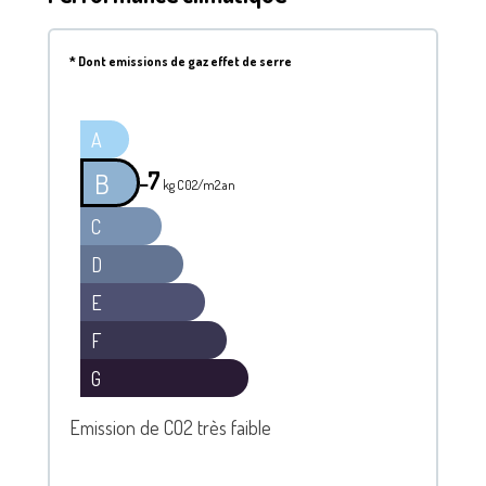
*
Dont emissions de gaz effet de serre
A
7
B
━
kg C02/m2.an
C
D
E
F
G
Emission de CO2 très faible