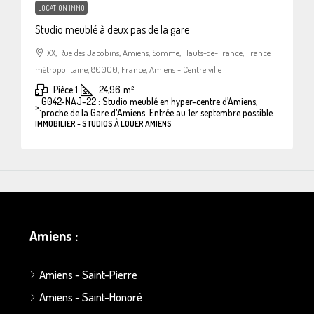
LOCATION IMMO
Studio meublé à deux pas de la gare
XX, Rue des Jacobins, Amiens, Somme, Hauts-de-France, France
métropolitaine, 80000, France, Amiens - Centre ville
Pièce:
1
24,96
m²
G042-NAJ-22 : Studio meublé en hyper-centre d’Amiens,
>:
proche de la Gare d'Amiens. Entrée au 1er septembre possible.
IMMOBILIER - STUDIOS À LOUER AMIENS
Amiens :
Amiens - Saint-Pierre
Amiens - Saint-Honoré