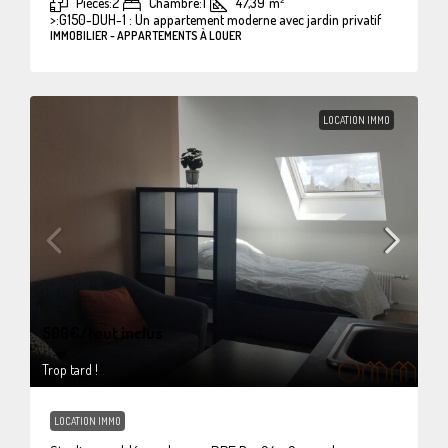
Pièces:
2
Chambre:
1
47,39
m²
>:
G150-DUH-1 : Un appartement moderne avec jardin privatif
IMMOBILIER - APPARTEMENTS À LOUER
LOCATION IMMO
500€
/tout inclus
Trop tard !
LOCATION IMMO