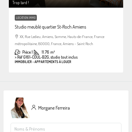
Trop tard !
LOCATION IMMO
Studio meublé quartier St-Roch Amiens
XX, Rue Ledieu, Amiens, Somme, Hauts-de-France, France
métropolitaine, 80000, France, Amiens - Saint Roch
Pièce:
1
11.76
m²
>:
Réf G161-COUL-B2G, studio tout inclus
IMMOBILIER - APPARTEMENTS À LOUER
Morgane Ferreira