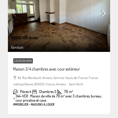
960€
/CC mois
Familiale
LOCATION IMMO
Maison 3/4 chambres avec cour extérieur
XX, Rue Rembault, Amiens, Somme, Hauts-de-France, France
métropolitaine, 80000, France, Amiens - Saint Roch
Pièces:
4
Chambres:
3
79
m²
344-VER : Maison de ville de 79 m² avec 3 chambres, bureau,
>:
cour privative et cave
IMMOBILIER - MAISONS À LOUER