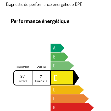
Diagnostic de performance énergétique DPE
Performance énergétique
A
B
C
consommation
Emissions
D
251
7
kw/m² a
k Co2 / m² a
E
F
G