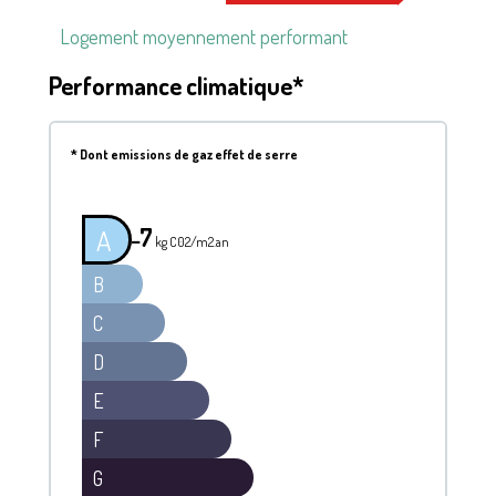
Logement moyennement performant
Performance climatique*
*
Dont emissions de gaz effet de serre
7
A
━
kg C02/m2.an
B
C
D
E
F
G