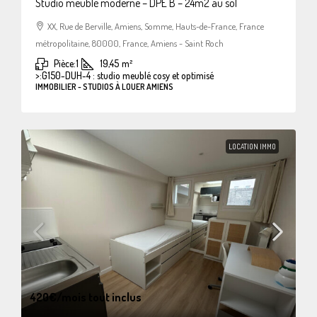
Studio meublé moderne – DPE B – 24m2 au sol
XX, Rue de Berville, Amiens, Somme, Hauts-de-France, France
métropolitaine, 80000, France, Amiens - Saint Roch
Pièce:
1
19,45
m²
>:
G150-DUH-4 : studio meublé cosy et optimisé
IMMOBILIER - STUDIOS À LOUER AMIENS
LOCATION IMMO
420€
/mois tout inclus