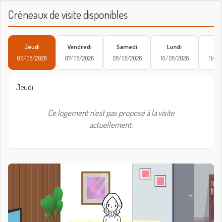
Créneaux de visite disponibles
Jeudi
Vendredi
Samedi
Lundi
Ma
06/08/2026
07/08/2026
08/08/2026
10/08/2026
11/08
Jeudi
Ce logement n'est pas proposé à la visite
actuellement.