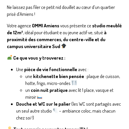
Ne laissez pas filer ce petit nid douillet au cœur d’un quartier
prisé d’Amiens !
Votre agence
OMMI Amiens
vous présente ce
studio meublé
de 12m²
, idéal pour étudiant·e ou jeune actif·ve, situé
à
proximité des commerces, du centre-ville et du
campus universitaire Sud
Ce que vous y trouverez :
Une
pièce de vie fonctionnelle
avec :
une
kitchenette bien pensée
: plaque de cuisson,
hotte, frigo, micro-ondes
un
coin nuit pratique
avec lit 1 place, vasque et
miroir
Douche et WC sur le palier
(les WC sont partagés avec
un seul autre studio
– ambiance coloc, mais chacun
chez soi !)