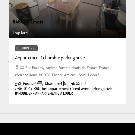
649€
/CC mois
Trop tard !
LOCATION IMMO
Appartement 1 chambre parking privé.
XX, Rue Boutmy, Amiens, Somme, Hauts-de-France, France
métropolitaine, 80000, France, Amiens - Saint-Honoré
Pièces:
2
Chambre:
1
46,55
m²
>:
Réf G125-BRU, bel appartement récent avec parking privé.
IMMOBILIER - APPARTEMENTS À LOUER