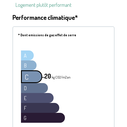
Logement plutôt performant
Performance climatique*
*
Dont emissions de gaz effet de serre
A
B
20
C
━
kg C02/m2.an
D
E
F
G