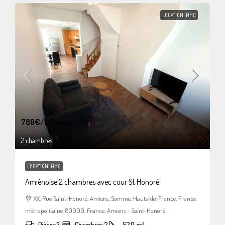
LOCATION IMMO
780€
/CC mois
2 chambres
LOCATION IMMO
Amiénoise 2 chambres avec cour St Honoré
XX, Rue Saint-Honoré, Amiens, Somme, Hauts-de-France, France
métropolitaine, 80000, France, Amiens - Saint-Honoré
Pièces:
3
Chambres:
2
52,9
m²