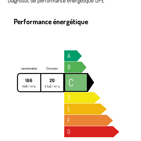
Diagnostic de performance énergétique DPE
Performance énergétique
A
B
consommation
Emissions
C
166
20
kWh / m²a
k Co2 / m² a
D
E
F
G