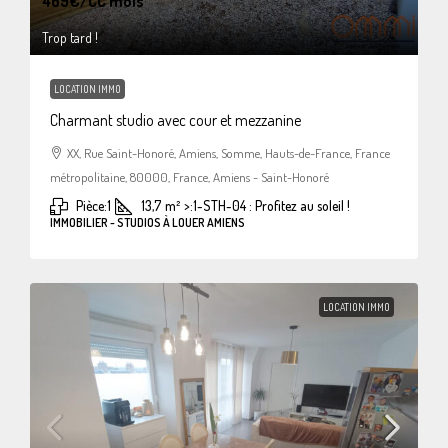
469€
/CC mois
Trop tard !
LOCATION IMMO
Charmant studio avec cour et mezzanine
XX, Rue Saint-Honoré, Amiens, Somme, Hauts-de-France, France
métropolitaine, 80000, France, Amiens - Saint-Honoré
Pièce:
1
13,7
m²
>:
1-STH-04 : Profitez au soleil !
IMMOBILIER - STUDIOS À LOUER AMIENS
LOCATION IMMO