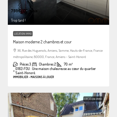
799€
/CC mois
Trop tard !
LOCATION IMMO
Maison moderne 2 chambres et cour
XX, Rue des Huguenots, Amiens, Somme, Hauts-de-France, France
métropolitaine, 80000, France, Amiens - Saint-Honoré
Pièces:
3
Chambres:
2
70
m²
G182-FOU : Une maison chaleureuse au cœur du quartier
>:
Saint-Honoré.
IMMOBILIER - MAISONS À LOUER
LOCATION IMMO