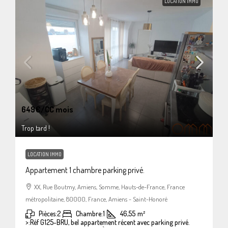
LOCATION IMMO
649€
/CC mois
Trop tard !
LOCATION IMMO
Appartement 1 chambre parking privé.
XX, Rue Boutmy, Amiens, Somme, Hauts-de-France, France
métropolitaine, 80000, France, Amiens - Saint-Honoré
Pièces:
2
Chambre:
1
46,55
m²
>:
Réf G125-BRU, bel appartement récent avec parking privé.