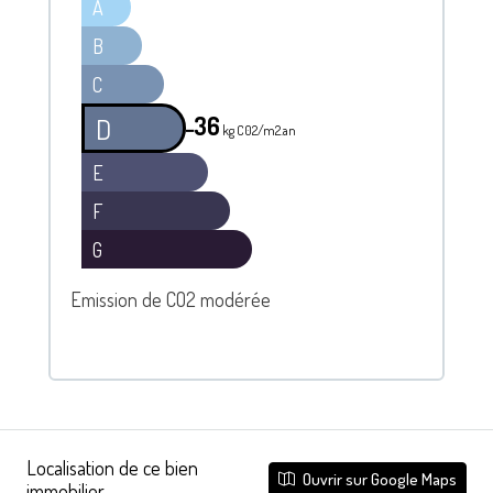
A
B
C
36
D
━
kg C02/m2.an
E
F
G
Emission de CO2 modérée
Localisation de ce bien
Ouvrir sur Google Maps
immobilier