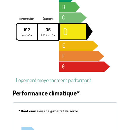
B
C
consommation
Emissions
D
192
36
kw/m² a
k Co2 / m² a
E
F
G
Logement moyennement performant
Performance climatique*
*
Dont emissions de gaz effet de serre