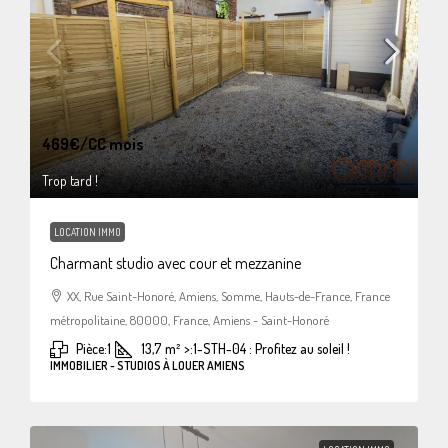
469€
/CC mois
Trop tard !
LOCATION IMMO
Charmant studio avec cour et mezzanine
XX, Rue Saint-Honoré, Amiens, Somme, Hauts-de-France, France
métropolitaine, 80000, France, Amiens - Saint-Honoré
Pièce:
1
13,7
m²
>:
1-STH-04 : Profitez au soleil !
IMMOBILIER - STUDIOS À LOUER AMIENS