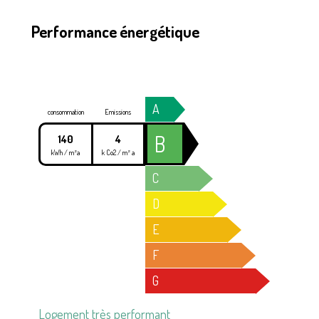
Performance énergétique
A
consommation
Emissions
B
140
4
kWh / m²a
k Co2 / m² a
C
D
E
F
G
Logement très performant