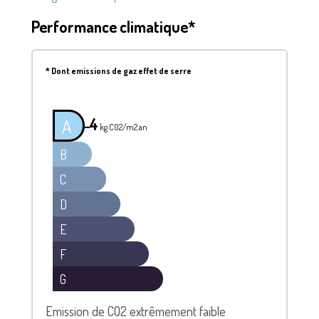
Performance climatique*
*
Dont emissions de gaz effet de serre
4
A
━
kg C02/m2.an
B
C
D
E
F
G
Emission de CO2 extrêmement faible