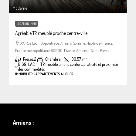
Moderne
LOCATION IMMO
Agréable T2 meublé proche centre-ville
XX, Rue Léon Dupontreué, Amiens, Somme, Hauts-de-France,
France métropolitaine, 80000, France, Amiens - Saint-Pierre
Pièces:
2
Chambre:
1
30,57
m²
G169-LAC-1 : T2 meublé alliant confort, praticité et proximité
>:
des commodités.
IMMOBILIER - APPARTEMENTS À LOUER
Amiens :