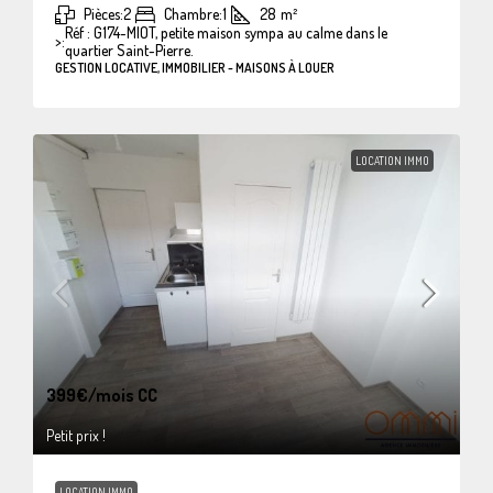
Pièces:
2
Chambre:
1
28
m²
Réf : G174-MIOT, petite maison sympa au calme dans le
>:
quartier Saint-Pierre.
GESTION LOCATIVE, IMMOBILIER - MAISONS À LOUER
LOCATION IMMO
399€
/mois CC
Petit prix !
LOCATION IMMO