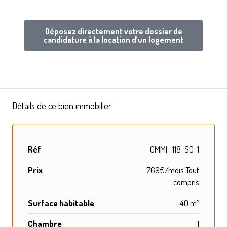
Déposez directement votre dossier de
candidature à la location d’un logement
Détails de ce bien immobilier
Réf
OMMI -118-SO-1
Prix
769€/mois Tout
compris
Surface habitable
40 m²
Chambre
1