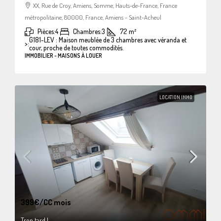
XX, Rue de Croy, Amiens, Somme, Hauts-de-France, France
métropolitaine, 80000, France, Amiens - Saint-Acheul
Pièces:
4
Chambres:
3
72
m²
G181-LEV : Maison meublée de 3 chambres avec véranda et
>:
cour, proche de toutes commodités.
IMMOBILIER - MAISONS À LOUER
LOCATION IMMO
399€
/CC mois
Trop tard !