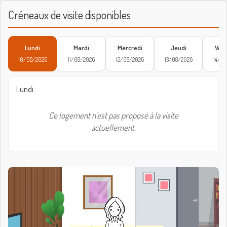
Créneaux de visite disponibles
Lundi
Mardi
Mercredi
Jeudi
Vend
10/08/2026
11/08/2026
12/08/2026
13/08/2026
14/08
Lundi
Ce logement n'est pas proposé à la visite
actuellement.