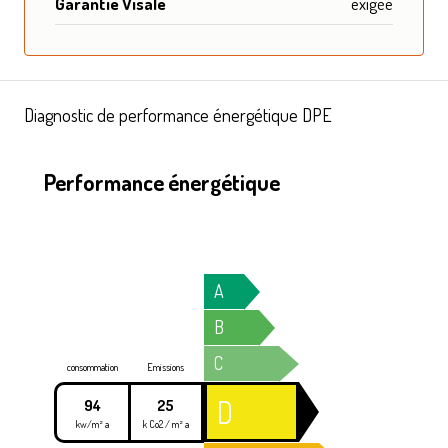
Garantie Visale
exigée
Diagnostic de performance énergétique DPE
Performance énergétique
A
B
C
consommation
Emissions
D
94
25
kw/m² a
k Co2 / m² a