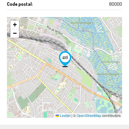
Code postal:
80000
+
−
Leaflet
|
©
OpenStreetMap
contributors