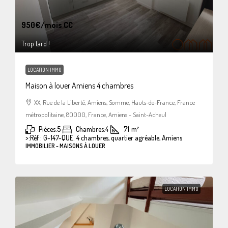
950€
/mois CC
Trop tard !
LOCATION IMMO
Maison à louer Amiens 4 chambres
XX, Rue de la Liberté, Amiens, Somme, Hauts-de-France, France
métropolitaine, 80000, France, Amiens - Saint-Acheul
Pièces:
5
Chambres:
4
71
m²
>:
Réf : G-147-QUE. 4 chambres, quartier agréable, Amiens
IMMOBILIER - MAISONS À LOUER
LOCATION IMMO