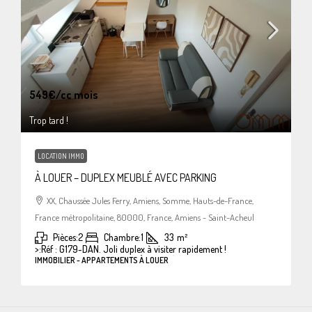
549€
/cc mois
Trop tard !
LOCATION IMMO
À LOUER – DUPLEX MEUBLÉ AVEC PARKING
XX, Chaussée Jules Ferry, Amiens, Somme, Hauts-de-France,
France métropolitaine, 80000, France, Amiens - Saint-Acheul
Pièces:
2
Chambre:
1
33
m²
>:
Réf : G179-DAN. Joli duplex à visiter rapidement !
IMMOBILIER - APPARTEMENTS À LOUER