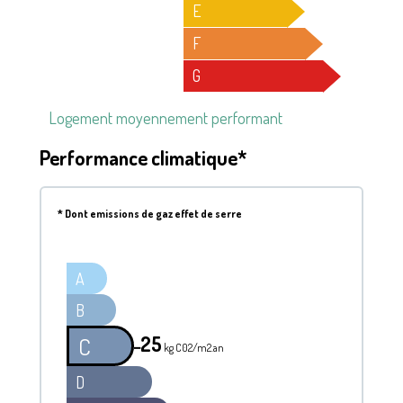
E
F
G
Logement moyennement performant
Performance climatique*
*
Dont emissions de gaz effet de serre
A
B
25
C
━
kg C02/m2.an
D