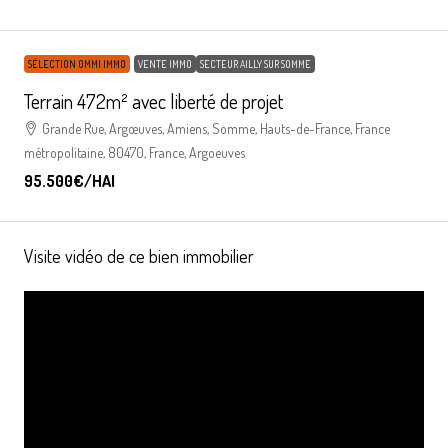
SÉLECTION OMMI IMMO
VENTE IMMO
SECTEUR AILLY SUR SOMME
Terrain 472m² avec liberté de projet
Grande Rue, Argœuves, Amiens, Somme, Hauts-de-France, France
métropolitaine, 80470, France, Argoeuves
95.500€
/HAI
Visite vidéo de ce bien immobilier