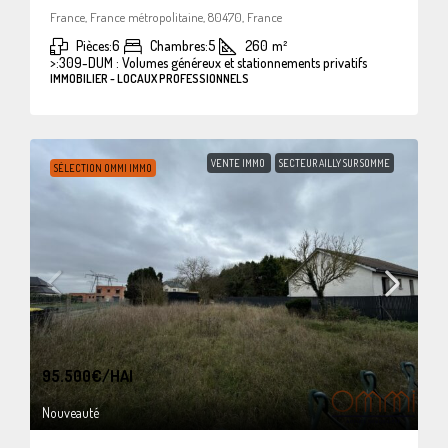
France, France métropolitaine, 80470, France
Pièces:
6
Chambres:
5
260
m²
>:
309-DUM : Volumes généreux et stationnements privatifs
IMMOBILIER - LOCAUX PROFESSIONNELS
VENTE IMMO
SECTEUR AILLY SUR SOMME
SÉLECTION OMMI IMMO
95.500€
/HAI
Nouveauté