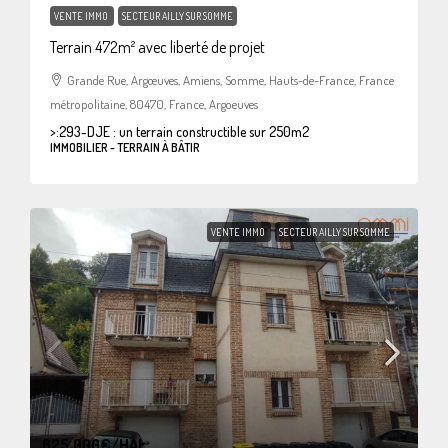
VENTE IMMO
SECTEUR AILLY SUR SOMME
Terrain 472m² avec liberté de projet
Grande Rue, Argœuves, Amiens, Somme, Hauts-de-France, France
métropolitaine, 80470, France, Argoeuves
>:
293-DJE : un terrain constructible sur 250m2
IMMOBILIER - TERRAIN À BÂTIR
VENTE IMMO
SECTEUR AILLY SUR SOMME
625.000€
/HAI