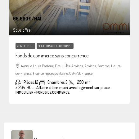
66.000€
/HAI
Sous offre !
VENTE IMMO
SECTEUR AILLY SUR SOMME
Fonds de commerce sans concurrence
Avenue Louis Pasteur, Dreuil-lès-Amiens, Amiens, Somme, Hauts-
de-France, France métropolitaine, 80470, France
Pièces:
12
Chambres:
3
250
m²
>:
264-HOL : Affaire clé en main avec logement sur place.
IMMOBILIER - FONDS DE COMMERCE