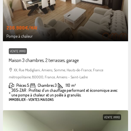
236.900€
/HAI
Pompe à chaleur
VENTE IMMO
Maison 3 chambres, 2 terrasses, garage
XX, Rue Modigliani, Amiens, Somme, Hauts-de-France, France
métropolitaine, 80000, France, Amiens - Saint-Ladre
Pièces:
5
Chambres:
3
110
m²
365-ZAR : Profitez d'un chauffage performant et économique avec
>:
une pompe à chaleur et un poêle à granulés.
IMMOBILIER - VENTES MAISONS
VENTE IMMO