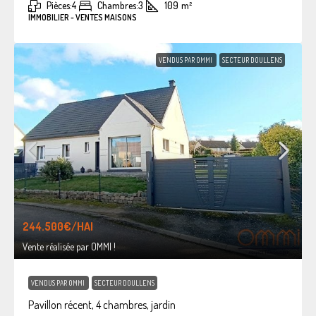
Pièces:
4
Chambres:
3
109
m²
IMMOBILIER - VENTES MAISONS
VENDUS PAR OMMI
SECTEUR DOULLENS
244.500€
/HAI
Vente réalisée par OMMI !
VENDUS PAR OMMI
SECTEUR DOULLENS
Pavillon récent, 4 chambres, jardin