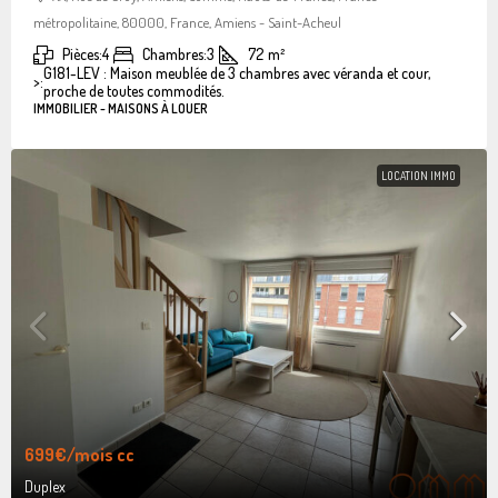
métropolitaine, 80000, France, Amiens - Saint-Acheul
Pièces:
4
Chambres:
3
72
m²
G181-LEV : Maison meublée de 3 chambres avec véranda et cour,
>:
proche de toutes commodités.
IMMOBILIER - MAISONS À LOUER
LOCATION IMMO
699€
/mois cc
Duplex