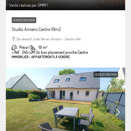
Vente réalisée par OMMI !
VENDUS PAR OMMI
Studio Amiens Centre 19m2
Boulevard Jules Verne, Amiens - Centre ville
Pièce:
1
19
m²
>:
Réf : 245-LIM Un bon placement proche Centre
IMMOBILIER - APPARTEMENTS À VENDRE
VENDUS PAR OMMI