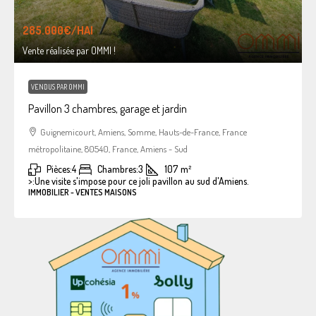
285.000€
/HAI
Vente réalisée par OMMI !
VENDUS PAR OMMI
Pavillon 3 chambres, garage et jardin
Guignemicourt, Amiens, Somme, Hauts-de-France, France
métropolitaine, 80540, France, Amiens - Sud
Pièces:
4
Chambres:
3
107
m²
>:
Une visite s'impose pour ce joli pavillon au sud d'Amiens.
IMMOBILIER - VENTES MAISONS