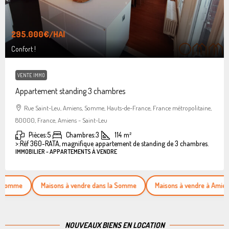
295.000€
/HAI
Confort !
VENTE IMMO
Appartement standing 3 chambres
Rue Saint-Leu, Amiens, Somme, Hauts-de-France, France métropolitaine,
80000, France, Amiens - Saint-Leu
Pièces:
5
Chambres:
3
114
m²
>:
Réf 360-RATA, magnifique appartement de standing de 3 chambres.
IMMOBILIER - APPARTEMENTS À VENDRE
Maisons à vendre dans la Somme
Maisons à vendre à Amiens
NOUVEAUX BIENS EN LOCATION