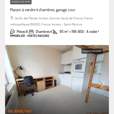
VENDUS PAR OMMI
Maison à vendre 4 chambres, garage, cour
Jardin des Plantes, Amiens, Somme, Hauts-de-France, France
métropolitaine, 80000, France, Amiens - Saint-Maurice
Pièces:
6
Chambres:
4
95
m²
>:
196-BOU : A visiter !
IMMOBILIER - VENTES MAISONS
VENDUS PAR OMMI
66.000€
/HAI