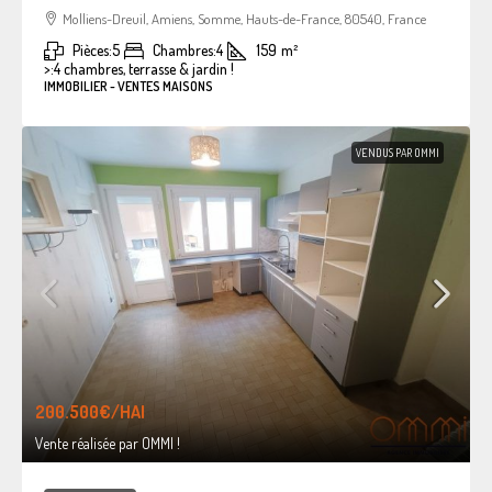
Molliens-Dreuil, Amiens, Somme, Hauts-de-France, 80540, France
Pièces:
5
Chambres:
4
159
m²
>:
4 chambres, terrasse & jardin !
IMMOBILIER - VENTES MAISONS
VENDUS PAR OMMI
200.500€
/HAI
Vente réalisée par OMMI !