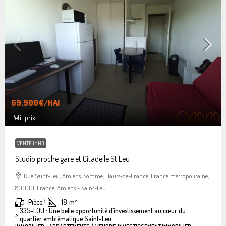
69.900€
/HAI
Petit prix
VENTE IMMO
Studio proche gare et Citadelle St Leu
Rue Saint-Leu, Amiens, Somme, Hauts-de-France, France métropolitaine,
80000, France, Amiens - Saint-Leu
Pièce:
1
18
m²
335-LOU : Une belle opportunité d’investissement au cœur du
>:
quartier emblématique Saint-Leu.