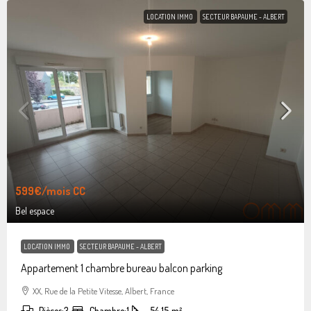
LOCATION IMMO
SECTEUR BAPAUME - ALBERT
599€
/mois CC
Bel espace
LOCATION IMMO
SECTEUR BAPAUME - ALBERT
Appartement 1 chambre bureau balcon parking
XX, Rue de la Petite Vitesse, Albert, France
Pièces:
3
Chambre:
1
54.15
m²