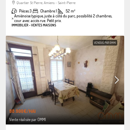
Quartier St Pierre, Amiens - Saint-Pierre
Pièces:
3
Chambre:
1
52
m²
Amiénoise typique, juste à côté du parc, possibilité 2 chambres,
>:
cour avec accés rue. Petit prix.
IMMOBILIER - VENTES MAISONS
VENDUS PAR OMMI
98.900€
/HAI
Vente réalisée par OMMI