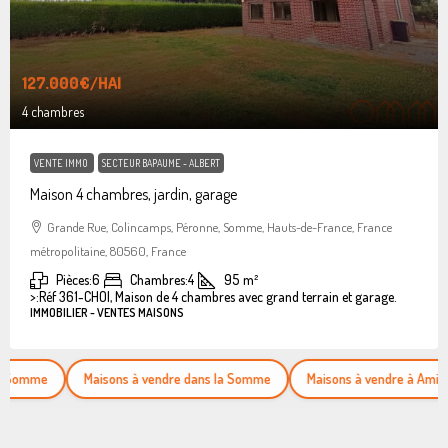
127.000€
/HAI
4 chambres
VENTE IMMO
SECTEUR BAPAUME - ALBERT
Maison 4 chambres, jardin, garage
Grande Rue, Colincamps, Péronne, Somme, Hauts-de-France, France
métropolitaine, 80560, France
Pièces:
6
Chambres:
4
95
m²
>:
Réf 361-CHOI, Maison de 4 chambres avec grand terrain et garage.
IMMOBILIER - VENTES MAISONS
e
Maisons à vendre dans la Somme
Maisons à vendre à Amiens