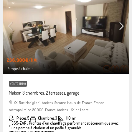
236.900€
/HAI
Pompe à chaleur
VENTE IMMO
Maison 3 chambres, 2 terrasses, garage
XX, Rue Modigliani, Amiens, Somme, Hauts-de-France, France
métropolitaine, 80000, France, Amiens - Saint-Ladre
Pièces:
5
Chambres:
3
110
m²
365-ZAR : Profitez d'un chauffage performant et économique avec
>:
une pompe à chaleur et un poêle à granulés.