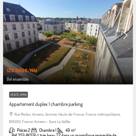
128.000€
/HAI
Bel ensemble
VENTE IMMO
Appartement duplex 1 chambre parking
Rue Riolan, Amiens, Somme, Hauts-de-France, France métropolitaine,
80000, France, Amiens - Gare La Vallée
Pièces:
2
Chambre:
1
49
m²
Réf 352-INTER-1, très beau T2 dans un magnifique immeuble de