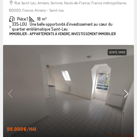
Rue Saint-Leu, Amiens, Somme, Hauts-de-France, France métropolitaine,
80000, France, Amiens - Saint-Leu
Pièce:
1
18
m²
335-LOU : Une belle opportunité d’investissement au cœur du
>:
quartier emblématique Saint-Leu.
IMMOBILIER - APPARTEMENTS À VENDRE, INVESTISSEMENT IMMOBILIER
VENTE IMMO
98.000€
/HAI