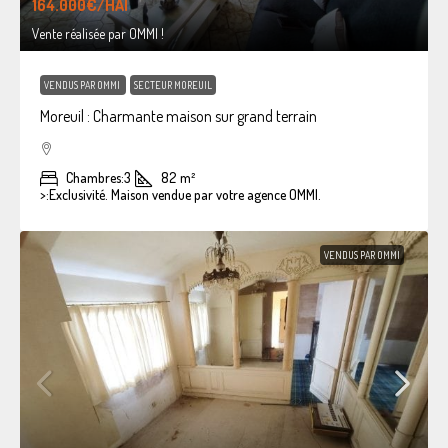
164.000€
/HAI
Vente réalisée par OMMI !
VENDUS PAR OMMI
SECTEUR MOREUIL
Moreuil : Charmante maison sur grand terrain
Chambres:
3
82
m²
>:
Exclusivité. Maison vendue par votre agence OMMI.
VENDUS PAR OMMI