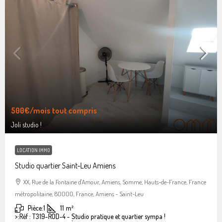
500€
/mois tout compris
Joli studio !
LOCATION IMMO
Studio quartier Saint-Leu Amiens
XX, Rue de la Fontaine d'Amour, Amiens, Somme, Hauts-de-France, France
métropolitaine, 80000, France, Amiens - Saint-Leu
Pièce:
1
11
m²
>:
Réf : T319-ROD-4 - Studio pratique et quartier sympa !