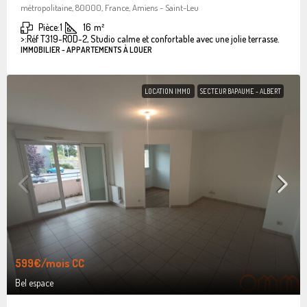
métropolitaine, 80000, France, Amiens - Saint-Leu
Pièce:
1
16
m²
>:
Réf T319-ROD-2, Studio calme et confortable avec une jolie terrasse.
IMMOBILIER - APPARTEMENTS À LOUER
LOCATION IMMO
SECTEUR BAPAUME - ALBERT
599€
/mois CC
Bel espace