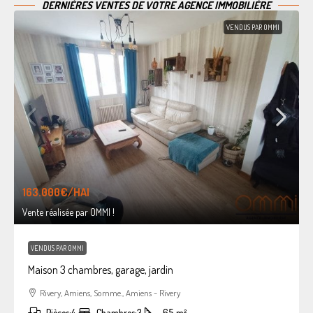
DERNIÈRES VENTES DE VOTRE AGENCE IMMOBILIÈRE
VENDUS PAR OMMI
163.000€
/HAI
Vente réalisée par OMMI !
VENDUS PAR OMMI
Maison 3 chambres, garage, jardin
Rivery, Amiens, Somme., Amiens - Rivery
Pièces:
4
Chambres:
3
65
m²