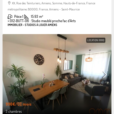
XX, Rue des Teinturiers, Amiens, Somme, Hauts-de-France, France
métropolitaine, 80000, France, Amiens - Saint-Maurice
Pièce:
1
15.93
m²
>:
012-BUTT-06 : Studio meublé proche fac d'Arts
IMMOBILIER - STUDIOS À LOUER AMIENS
LOCATION IMMO
990€
/CC mois
3 chambres