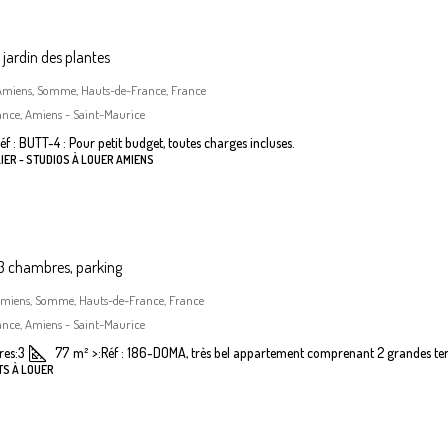
jardin des plantes
, Amiens, Somme, Hauts-de-France, France
ance, Amiens - Saint-Maurice
éf : BUTT-4 : Pour petit budget, toutes charges incluses.
IER - STUDIOS À LOUER AMIENS
 chambres, parking
Amiens, Somme, Hauts-de-France, France
ance, Amiens - Saint-Maurice
es:
3
77
m²
>:
Réf : 186-DOMA, très bel appartement comprenant 2 grandes terr
TS À LOUER