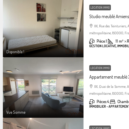
LOCATION IMMO
Studio meublé Amiens 
XX, Rue des Teinturiers
métropolitaine, 80000, Fr
Pièce:
1
11
m²
>:
R
GESTION LOCATIVE, IMMOBIL
Disponible !
LOCATION IMMO
Appartement meublé 3
XX, Quai de la Somme, 
métropolitaine, 80000, Fr
Pièces:
4
Chambr
IMMOBILIER - APPARTEMEN
Vue Somme
LOCATION IMMO