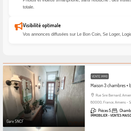
totale.
Visibilité optimale
Vos annonces diffusées sur Le Bon Coin, Se Loger, Logic
VENTE IMMO
Maison 3 chambres + 
Rue Sire Bernard, Amie
80000, France, Amiens - S
Pièces:
5
Chambr
IMMOBILIER - VENTES MAIS
Gare SNCF