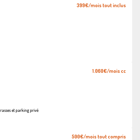
399€
/mois tout inclus
1.060€
/mois cc
asses et parking privé
500€
/mois tout compris