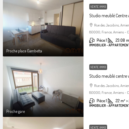
VENTE IMMO
Studio meublé Centre
Rue des Jacobins, Amie
80000, France, Amiens - Ce
Pièce:
1
23.08
m
IMMOBILIER - APPARTEMENT
Proche place Gambetta
VENTE IMMO
Studio meublé centre 
Rue des Jacobins, Amie
80000, France, Amiens - Ce
Pièce:
1
22
m²
>:
IMMOBILIER - APPARTEMENT
Proche gare
VENTE IMMO