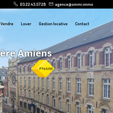
03.22.43.57.28
agence@ommi.immo
Vendre
Louer
Gestion locative
Contact
ière Amiens