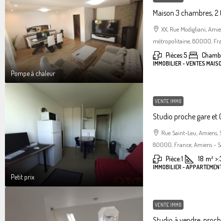
Maison 3 chambres, 2 
XX, Rue Modigliani, Am
métropolitaine, 80000, Fra
Pièces:
5
Chambr
IMMOBILIER - VENTES MAIS
Pompe à chaleur
VENTE IMMO
Studio proche gare et C
Rue Saint-Leu, Amiens,
80000, France, Amiens - S
Pièce:
1
18
m²
>:
IMMOBILIER - APPARTEMENT
Petit prix
VENTE IMMO
Studio à vendre, proc