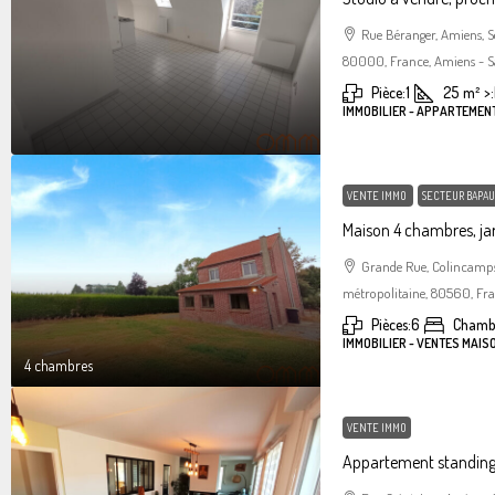
Rue Béranger, Amiens, 
80000, France, Amiens - S
Pièce:
1
25
m²
>:
IMMOBILIER - APPARTEMEN
VENTE IMMO
SECTEUR BAPAU
Maison 4 chambres, jar
Grande Rue, Colincamps
métropolitaine, 80560, Fr
Pièces:
6
Chamb
IMMOBILIER - VENTES MAIS
4 chambres
VENTE IMMO
Appartement standin