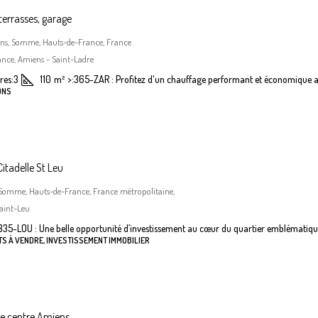
terrasses, garage
iens, Somme, Hauts-de-France, France
nce, Amiens - Saint-Ladre
es:
3
110
m²
>:
365-ZAR : Profitez d'un chauffage performant et économique a
ONS
itadelle St Leu
 Somme, Hauts-de-France, France métropolitaine,
aint-Leu
335-LOU : Une belle opportunité d’investissement au cœur du quartier emblématiqu
S À VENDRE, INVESTISSEMENT IMMOBILIER
he centre Amiens