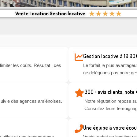
★
★
★
★
★
Vente Location Gestion locative
Gestion locative à 19,90
miter les coûts. Résultat : des
Le forfait le plus avantageu
ne déléguons pas notre ges
300+ avis clients, note
suivie des agences amiénoises.
Notre réputation repose sur
Consultez leurs témoignag
Une équipe à votre écou
 utiles et une transparence
Vente, achat ou location :