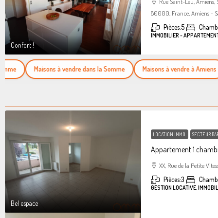
Rue Saint-Leu, Amiens,
80000, France, Amiens - S
Pièces:
5
Chambr
IMMOBILIER - APPARTEMEN
Confort !
e
Maisons à vendre dans la Somme
Maisons à vendre à Amiens
LOCATION IMMO
SECTEUR BA
Appartement 1 chambr
XX, Rue de la Petite Vites
Pièces:
3
Chamb
GESTION LOCATIVE, IMMOBI
Bel espace