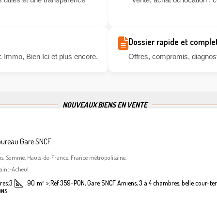
Dossier rapide et comple
 Immo, Bien Ici et plus encore.
Offres, compromis, diagnosti
NOUVEAUX BIENS EN VENTE
bureau Gare SNCF
ns, Somme, Hauts-de-France, France métropolitaine,
aint-Acheul
es:
3
90
m²
>:
Réf 359-PON, Gare SNCF Amiens, 3 à 4 chambres, belle cour-ter
ONS