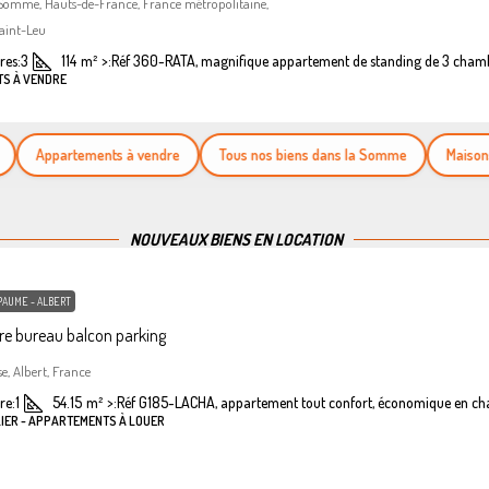
 Somme, Hauts-de-France, France métropolitaine,
aint-Leu
es:
3
114
m²
>:
Réf 360-RATA, magnifique appartement de standing de 3 cham
TS À VENDRE
Appartements à vendre
Tous nos biens dans la Somme
Maisons à v
NOUVEAUX BIENS EN LOCATION
PAUME - ALBERT
e bureau balcon parking
se, Albert, France
re:
1
54.15
m²
>:
Réf G185-LACHA, appartement tout confort, économique en ch
LIER - APPARTEMENTS À LOUER