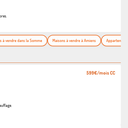
bres.
endre dans la Somme
Maisons à vendre à Amiens
Appartements à v
599€
/mois CC
auffage.