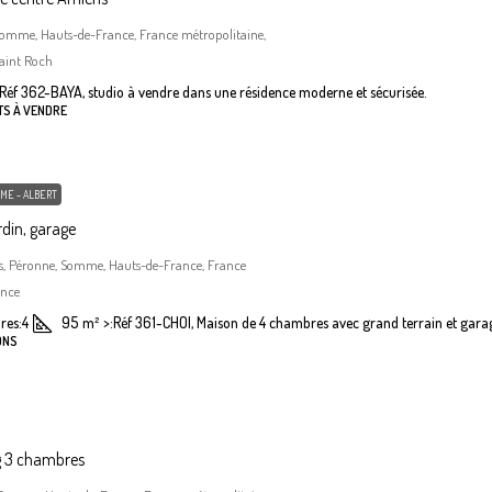
Somme, Hauts-de-France, France métropolitaine,
aint Roch
Réf 362-BAYA, studio à vendre dans une résidence moderne et sécurisée.
TS À VENDRE
ME - ALBERT
din, garage
, Péronne, Somme, Hauts-de-France, France
ance
res:
4
95
m²
>:
Réf 361-CHOI, Maison de 4 chambres avec grand terrain et gara
ONS
g 3 chambres