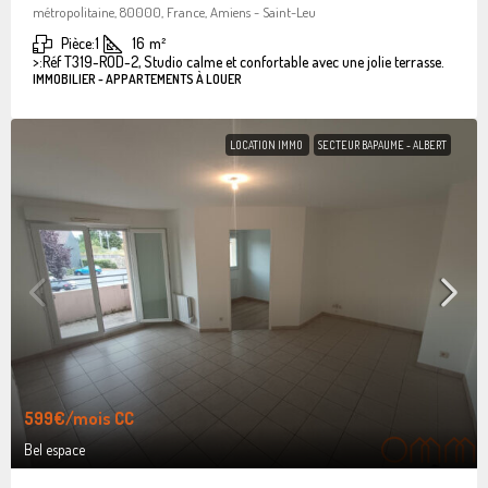
métropolitaine, 80000, France, Amiens - Saint-Leu
Pièce:
1
16
m²
>:
Réf T319-ROD-2, Studio calme et confortable avec une jolie terrasse.
IMMOBILIER - APPARTEMENTS À LOUER
LOCATION IMMO
SECTEUR BAPAUME - ALBERT
599€
/mois CC
Bel espace