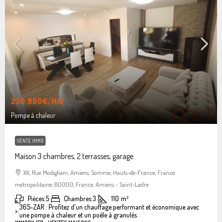
236.900€
/HAI
Pompe à chaleur
VENTE IMMO
Maison 3 chambres, 2 terrasses, garage
XX, Rue Modigliani, Amiens, Somme, Hauts-de-France, France
métropolitaine, 80000, France, Amiens - Saint-Ladre
Pièces:
5
Chambres:
3
110
m²
365-ZAR : Profitez d'un chauffage performant et économique avec
>:
une pompe à chaleur et un poêle à granulés.