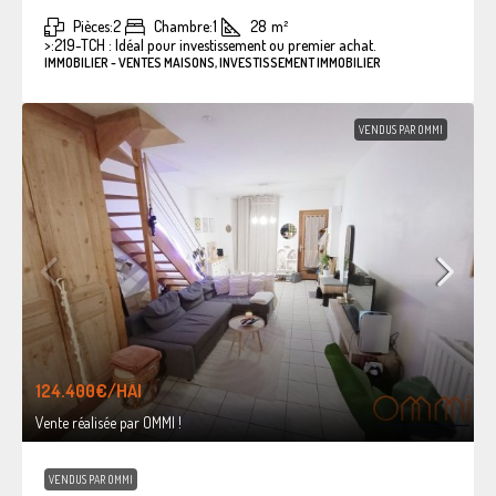
Pièces:
2
Chambre:
1
28
m²
>:
219-TCH : Idéal pour investissement ou premier achat.
IMMOBILIER - VENTES MAISONS, INVESTISSEMENT IMMOBILIER
VENDUS PAR OMMI
124.400€
/HAI
Vente réalisée par OMMI !
VENDUS PAR OMMI