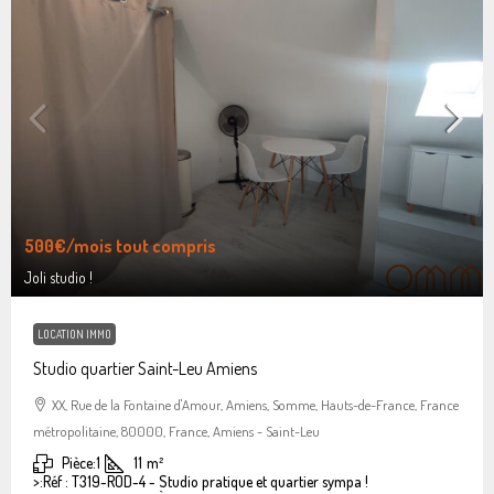
500€
/mois tout compris
Joli studio !
LOCATION IMMO
Studio quartier Saint-Leu Amiens
XX, Rue de la Fontaine d'Amour, Amiens, Somme, Hauts-de-France, France
métropolitaine, 80000, France, Amiens - Saint-Leu
Pièce:
1
11
m²
>:
Réf : T319-ROD-4 - Studio pratique et quartier sympa !