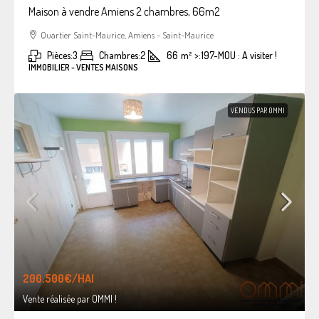
Maison à vendre Amiens 2 chambres, 66m2
Quartier Saint-Maurice, Amiens - Saint-Maurice
Pièces:
3
Chambres:
2
66
m²
>:
197-MOU : A visiter !
IMMOBILIER - VENTES MAISONS
VENDUS PAR OMMI
200.500€
/HAI
Vente réalisée par OMMI !