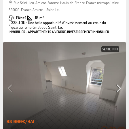
Rue Saint-Leu, Amiens, Somme, Hauts-de-France, France métropolitaine,
80000, France, Amiens - Saint-Leu
Pièce:
1
18
m²
335-LOU : Une belle opportunité d’investissement au cœur du
>:
quartier emblématique Saint-Leu.
IMMOBILIER - APPARTEMENTS À VENDRE, INVESTISSEMENT IMMOBILIER
VENTE IMMO
98.000€
/HAI