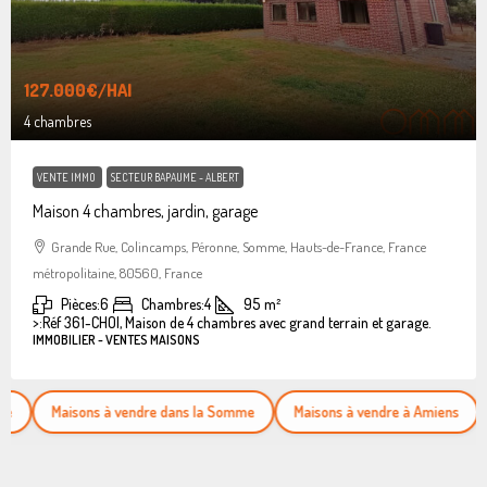
127.000€
/HAI
4 chambres
VENTE IMMO
SECTEUR BAPAUME - ALBERT
Maison 4 chambres, jardin, garage
Grande Rue, Colincamps, Péronne, Somme, Hauts-de-France, France
métropolitaine, 80560, France
Pièces:
6
Chambres:
4
95
m²
>:
Réf 361-CHOI, Maison de 4 chambres avec grand terrain et garage.
IMMOBILIER - VENTES MAISONS
Maisons à vendre dans la Somme
Maisons à vendre à Amiens
Appar