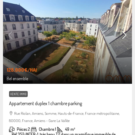
128.000€
/HAI
Bel ensemble
VENTE IMMO
Appartement duplex 1 chambre parking
Rue Riolan, Amiens, Somme, Hauts-de-France, France métropolitaine,
80000, France, Amiens - Gare La Vallée
Pièces:
2
Chambre:
1
49
m²
Réf 352-INTER-1, très beau T2 dans un magnifique immeuble de