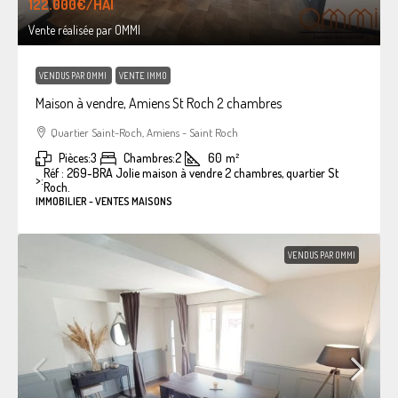
122.000€
/HAI
Vente réalisée par OMMI
VENDUS PAR OMMI
VENTE IMMO
Maison à vendre, Amiens St Roch 2 chambres
Quartier Saint-Roch, Amiens - Saint Roch
Pièces:
3
Chambres:
2
60
m²
Réf : 269-BRA Jolie maison à vendre 2 chambres, quartier St
>:
Roch.
IMMOBILIER - VENTES MAISONS
VENDUS PAR OMMI