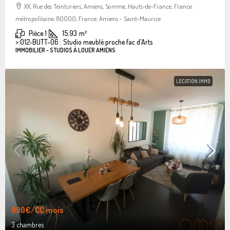
XX, Rue des Teinturiers, Amiens, Somme, Hauts-de-France, France
métropolitaine, 80000, France, Amiens - Saint-Maurice
Pièce:
1
15.93
m²
>:
012-BUTT-06 : Studio meublé proche fac d'Arts
IMMOBILIER - STUDIOS À LOUER AMIENS
LOCATION IMMO
990€
/CC mois
3 chambres