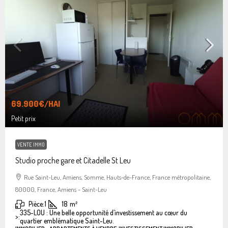
69.900€
/HAI
Petit prix
VENTE IMMO
Studio proche gare et Citadelle St Leu
Rue Saint-Leu, Amiens, Somme, Hauts-de-France, France métropolitaine,
80000, France, Amiens - Saint-Leu
Pièce:
1
18
m²
335-LOU : Une belle opportunité d’investissement au cœur du
>:
quartier emblématique Saint-Leu.