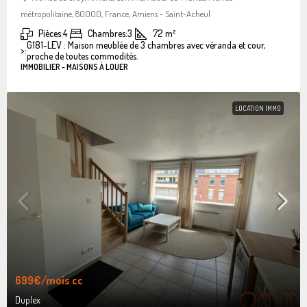
métropolitaine, 80000, France, Amiens - Saint-Acheul
Pièces:
4
Chambres:
3
72
m²
G181-LEV : Maison meublée de 3 chambres avec véranda et cour,
>:
proche de toutes commodités.
IMMOBILIER - MAISONS À LOUER
LOCATION IMMO
699€
/mois cc
Duplex