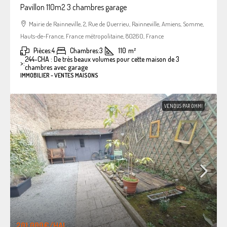
Pavillon 110m2 3 chambres garage
Mairie de Rainneville, 2, Rue de Querrieu, Rainneville, Amiens, Somme,
Hauts-de-France, France métropolitaine, 80260, France
Pièces:
4
Chambres:
3
110
m²
244-CHA : De très beaux volumes pour cette maison de 3
>:
chambres avec garage
IMMOBILIER - VENTES MAISONS
VENDUS PAR OMMI
201.000€
/HAI