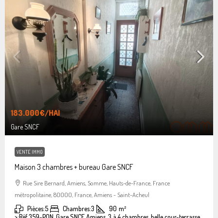
183.000€
/HAI
Gare SNCF
VENTE IMMO
Maison 3 chambres + bureau Gare SNCF
Rue Sire Bernard, Amiens, Somme, Hauts-de-France, France
métropolitaine, 80000, France, Amiens - Saint-Acheul
Pièces:
5
Chambres:
3
90
m²
>:
Réf 359-PON, Gare SNCF Amiens, 3 à 4 chambres, belle cour-terrasse.