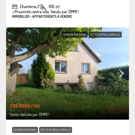
Chambres:
2
106
m²
>:
Proximité centre ville. Vendu par OMMI !
IMMOBILIER - APPARTEMENTS À VENDRE
VENDUS PAR OMMI
SECTEUR POULAINVILLE
209.000€
/HAI
Vente réalisée par OMMI !
VENDUS PAR OMMI
SECTEUR POULAINVILLE