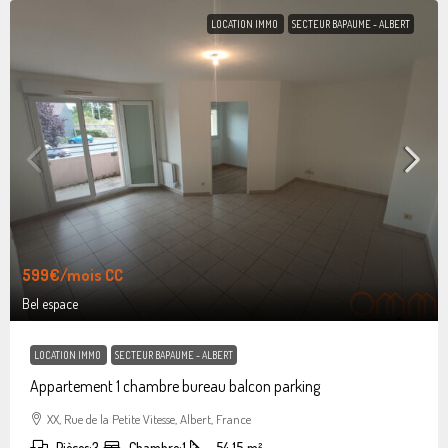
LOCATION IMMO
SECTEUR BAPAUME - ALBERT
599€
/mois CC
Bel espace
LOCATION IMMO
SECTEUR BAPAUME - ALBERT
Appartement 1 chambre bureau balcon parking
XX, Rue de la Petite Vitesse, Albert, France
Pièces:
3
Chambre:
1
54.15
m²