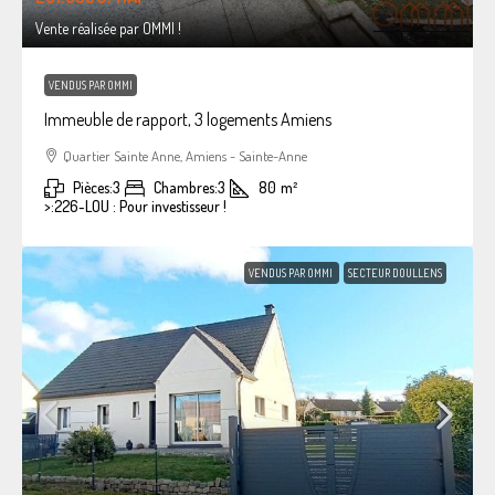
Vente réalisée par OMMI !
VENDUS PAR OMMI
Immeuble de rapport, 3 logements Amiens
Quartier Sainte Anne, Amiens - Sainte-Anne
Pièces:
3
Chambres:
3
80
m²
>:
226-LOU : Pour investisseur !
VENDUS PAR OMMI
SECTEUR DOULLENS