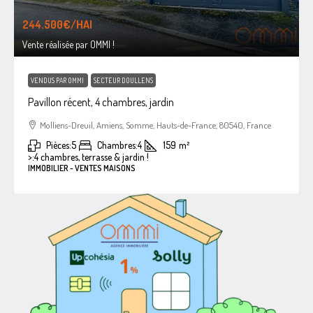
244.500€
/HAI
Vente réalisée par OMMI !
VENDUS PAR OMMI
SECTEUR DOULLENS
Pavillon récent, 4 chambres, jardin
Molliens-Dreuil, Amiens, Somme, Hauts-de-France, 80540, France
Pièces:
5
Chambres:
4
159
m²
>:
4 chambres, terrasse & jardin !
IMMOBILIER - VENTES MAISONS