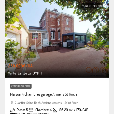
VENDUS PAR OMMI
269.000€
/HAI
Vente réalisée par OMMI !
VENDUS PAR OMMI
Maison 4 chambres garage Amiens St Roch
Quartier Saint-Roch Amiens, Amiens - Saint Roch
Pièces:
5
Chambres:
4
86.20
m²
>:
170-CAP