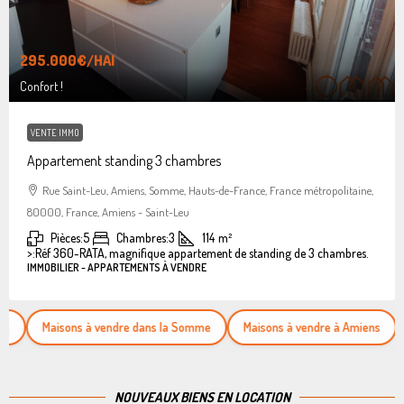
295.000€
/HAI
Confort !
VENTE IMMO
Appartement standing 3 chambres
Rue Saint-Leu, Amiens, Somme, Hauts-de-France, France métropolitaine,
80000, France, Amiens - Saint-Leu
Pièces:
5
Chambres:
3
114
m²
>:
Réf 360-RATA, magnifique appartement de standing de 3 chambres.
IMMOBILIER - APPARTEMENTS À VENDRE
Maisons à vendre dans la Somme
Maisons à vendre à Amiens
Appart
NOUVEAUX BIENS EN LOCATION