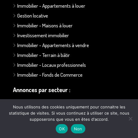
Immobilier - Appartements à louer
Gestion locative
Immobilier - Maisons à louer
Investissement immobilier
Immobilier - Appartements à vendre
Immobilier - Terrain à bâtir
Immobilier - Locaux professionnels
Immobilier - Fonds de Commerce
Annonces par secteur :
Secteur Bapaume - Albert
Nous utilisons des cookies uniquement pour connaitre les
statistique de visites. Si vous continuez à utiliser ce site, nous
Secteur Doullens
supposerons que vous en êtes d'accord.
Secteur Ailly sur Somme
OK
Non
Secteur Poulainville