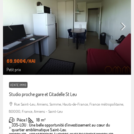
69.900€
/HAI
Petit prix
VENTE IMMO
Studio proche gare et Citadelle St Leu
Rue Saint-Leu, Amiens, Somme, Hauts-de-France, France métropolitaine,
80000, France, Amiens - Saint-Leu
Pièce:
1
18
m²
335-LOU : Une belle opportunité d’investissement au cœur du
>:
quartier emblématique Saint-Leu.