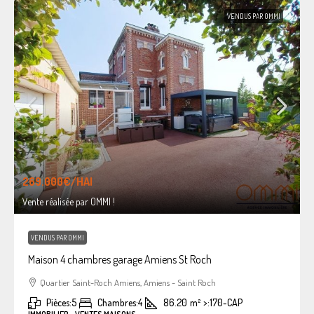
VENDUS PAR OMMI
269.000€
/HAI
Vente réalisée par OMMI !
VENDUS PAR OMMI
Maison 4 chambres garage Amiens St Roch
Quartier Saint-Roch Amiens, Amiens - Saint Roch
Pièces:
5
Chambres:
4
86.20
m²
>:
170-CAP