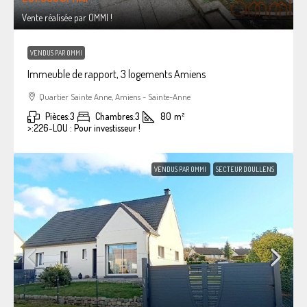
Vente réalisée par OMMI !
VENDUS PAR OMMI
Immeuble de rapport, 3 logements Amiens
Quartier Sainte Anne, Amiens - Sainte-Anne
Pièces:
3
Chambres:
3
80
m²
>:
226-LOU : Pour investisseur !
VENDUS PAR OMMI
SECTEUR DOULLENS