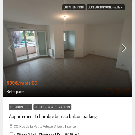
LOCATION IMMO
SECTEUR BAPAUME - ALBERT
599€
/mois CC
Bel espace
LOCATION IMMO
SECTEUR BAPAUME - ALBERT
Appartement 1 chambre bureau balcon parking
XX, Rue de la Petite Vitesse, Albert, France
Pièces:
3
Chambre:
1
54.15
m²