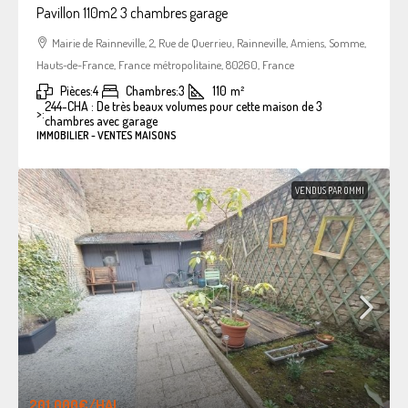
Pavillon 110m2 3 chambres garage
Mairie de Rainneville, 2, Rue de Querrieu, Rainneville, Amiens, Somme,
Hauts-de-France, France métropolitaine, 80260, France
Pièces:
4
Chambres:
3
110
m²
244-CHA : De très beaux volumes pour cette maison de 3
>:
chambres avec garage
IMMOBILIER - VENTES MAISONS
VENDUS PAR OMMI
201.000€
/HAI