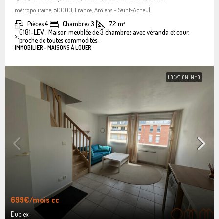
métropolitaine, 80000, France, Amiens - Saint-Acheul
Pièces:
4
Chambres:
3
72
m²
G181-LEV : Maison meublée de 3 chambres avec véranda et cour,
>:
proche de toutes commodités.
IMMOBILIER - MAISONS À LOUER
LOCATION IMMO
699€
/mois cc
Duplex