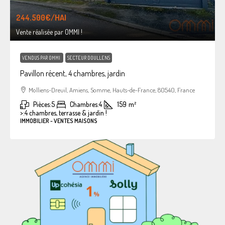
244.500€
/HAI
Vente réalisée par OMMI !
VENDUS PAR OMMI
SECTEUR DOULLENS
Pavillon récent, 4 chambres, jardin
Molliens-Dreuil, Amiens, Somme, Hauts-de-France, 80540, France
Pièces:
5
Chambres:
4
159
m²
>:
4 chambres, terrasse & jardin !
IMMOBILIER - VENTES MAISONS