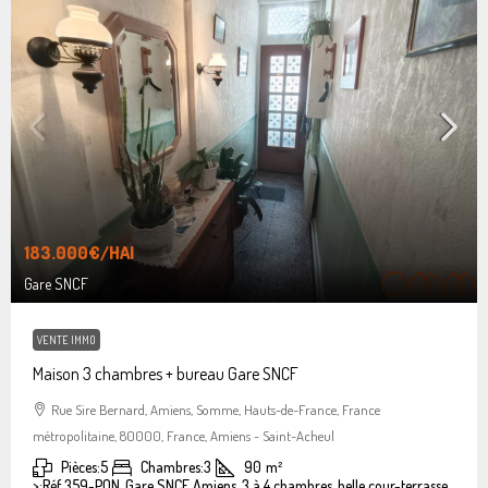
183.000€
/HAI
Gare SNCF
VENTE IMMO
Maison 3 chambres + bureau Gare SNCF
Rue Sire Bernard, Amiens, Somme, Hauts-de-France, France
métropolitaine, 80000, France, Amiens - Saint-Acheul
Pièces:
5
Chambres:
3
90
m²
>:
Réf 359-PON, Gare SNCF Amiens, 3 à 4 chambres, belle cour-terrasse.