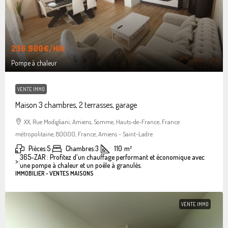
236.900€
/HAI
Pompe à chaleur
VENTE IMMO
Maison 3 chambres, 2 terrasses, garage
XX, Rue Modigliani, Amiens, Somme, Hauts-de-France, France
métropolitaine, 80000, France, Amiens - Saint-Ladre
Pièces:
5
Chambres:
3
110
m²
365-ZAR : Profitez d'un chauffage performant et économique avec
>:
une pompe à chaleur et un poêle à granulés.
IMMOBILIER - VENTES MAISONS
VENTE IMMO