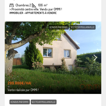
Chambres:
2
106
m²
>:
Proximité centre ville. Vendu par OMMI !
IMMOBILIER - APPARTEMENTS À VENDRE
VENDUS PAR OMMI
SECTEUR POULAINVILLE
209.000€
/HAI
Vente réalisée par OMMI !
VENDUS PAR OMMI
SECTEUR POULAINVILLE