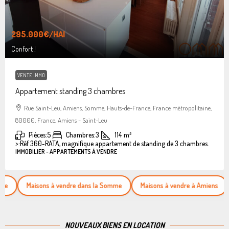
295.000€
/HAI
Confort !
VENTE IMMO
Appartement standing 3 chambres
Rue Saint-Leu, Amiens, Somme, Hauts-de-France, France métropolitaine,
80000, France, Amiens - Saint-Leu
Pièces:
5
Chambres:
3
114
m²
>:
Réf 360-RATA, magnifique appartement de standing de 3 chambres.
IMMOBILIER - APPARTEMENTS À VENDRE
Maisons à vendre dans la Somme
Maisons à vendre à Amiens
Appar
NOUVEAUX BIENS EN LOCATION