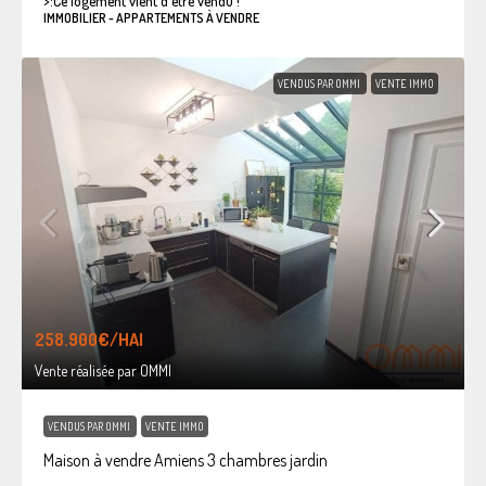
>:
Ce logement vient d'être vendu !
IMMOBILIER - APPARTEMENTS À VENDRE
VENDUS PAR OMMI
VENTE IMMO
258.900€
/HAI
Vente réalisée par OMMI
VENDUS PAR OMMI
VENTE IMMO
Maison à vendre Amiens 3 chambres jardin