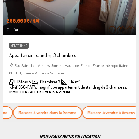
295.000€
/HAI
Confort !
VENTE IMMO
Appartement standing 3 chambres
Rue Saint-Leu, Amiens, Somme, Hauts-de-France, France métropolitaine,
80000, France, Amiens - Saint-Leu
Pièces:
5
Chambres:
3
114
m²
>:
Réf 360-RATA, magnifique appartement de standing de 3 chambres.
IMMOBILIER - APPARTEMENTS À VENDRE
Maisons à vendre dans la Somme
Maisons à vendre à Amiens
App
NOUVEAUX BIENS EN LOCATION