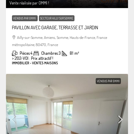
Vente réalisée par OMMI !
VENDUS PAR OMMI
SECTEUR AILLY SUR SOMME
PAVILLON AVEC GARAGE, TERRASSE ET JARDIN
Ailly-sur-Somme, Amiens, Somme, Hauts-de-France, France
métropolitaine, 80470, France
Pièces:
4
Chambres:
3
81
m²
>:
202-VOI : Prix attractif !
IMMOBILIER - VENTES MAISONS
VENDUS PAR OMMI