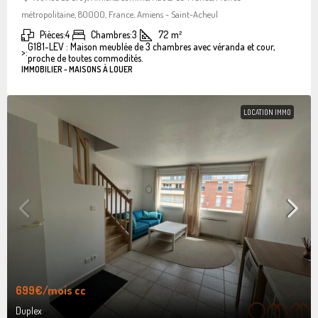
métropolitaine, 80000, France, Amiens - Saint-Acheul
Pièces:
4
Chambres:
3
72
m²
G181-LEV : Maison meublée de 3 chambres avec véranda et cour,
>:
proche de toutes commodités.
IMMOBILIER - MAISONS À LOUER
LOCATION IMMO
699€
/mois cc
Duplex