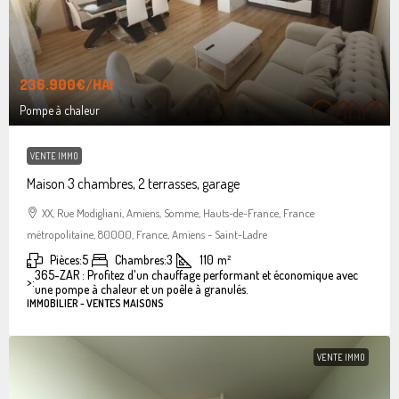
236.900€
/HAI
Pompe à chaleur
VENTE IMMO
Maison 3 chambres, 2 terrasses, garage
XX, Rue Modigliani, Amiens, Somme, Hauts-de-France, France
métropolitaine, 80000, France, Amiens - Saint-Ladre
Pièces:
5
Chambres:
3
110
m²
365-ZAR : Profitez d'un chauffage performant et économique avec
>:
une pompe à chaleur et un poêle à granulés.
IMMOBILIER - VENTES MAISONS
VENTE IMMO