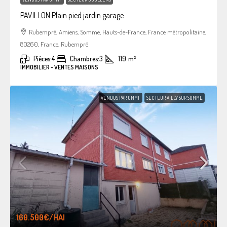
PAVILLON Plain pied jardin garage
Rubempré, Amiens, Somme, Hauts-de-France, France métropolitaine,
80260, France, Rubempré
Pièces:
4
Chambres:
3
119
m²
IMMOBILIER - VENTES MAISONS
VENDUS PAR OMMI
SECTEUR AILLY SUR SOMME
160.500€
/HAI