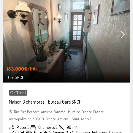
183.000€
/HAI
Gare SNCF
VENTE IMMO
Maison 3 chambres + bureau Gare SNCF
Rue Sire Bernard, Amiens, Somme, Hauts-de-France, France
métropolitaine, 80000, France, Amiens - Saint-Acheul
Pièces:
5
Chambres:
3
90
m²
>:
Réf 359-PON, Gare SNCF Amiens, 3 à 4 chambres, belle cour-terrasse.