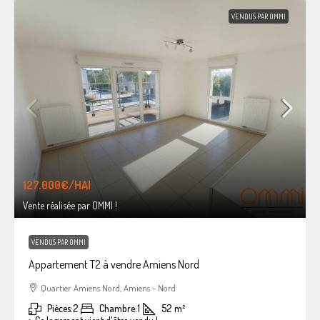
VENDUS PAR OMMI
127.000€
/HAI
Vente réalisée par OMMI !
VENDUS PAR OMMI
Appartement T2 à vendre Amiens Nord
Quartier Amiens Nord, Amiens - Nord
Pièces:
2
Chambre:
1
52
m²