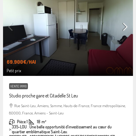
69.900€
/HAI
Petit prix
VENTE IMMO
Studio proche gare et Citadelle St Leu
Rue Saint-Leu, Amiens, Somme, Hauts-de-France, France métropolitaine,
80000, France, Amiens - Saint-Leu
Pièce:
1
18
m²
335-LOU : Une belle opportunité d’investissement au cœur du
>:
quartier emblématique Saint-Leu.