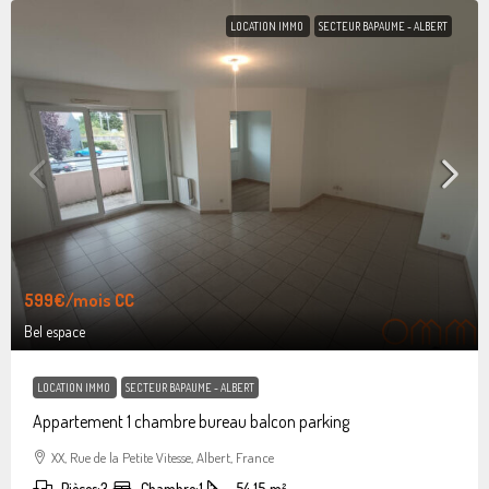
LOCATION IMMO
SECTEUR BAPAUME - ALBERT
599€
/mois CC
Bel espace
LOCATION IMMO
SECTEUR BAPAUME - ALBERT
Appartement 1 chambre bureau balcon parking
XX, Rue de la Petite Vitesse, Albert, France
Pièces:
3
Chambre:
1
54.15
m²