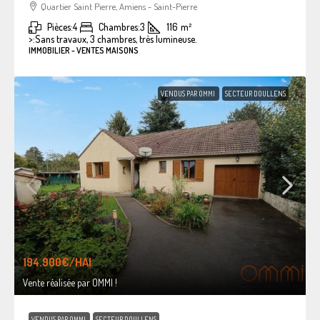
Quartier Saint Pierre, Amiens - Saint-Pierre
Pièces:
4
Chambres:
3
116
m²
>:
Sans travaux, 3 chambres, très lumineuse.
IMMOBILIER - VENTES MAISONS
VENDUS PAR OMMI
SECTEUR DOULLENS
194.900€
/HAI
Vente réalisée par OMMI !
VENDUS PAR OMMI
SECTEUR DOULLENS