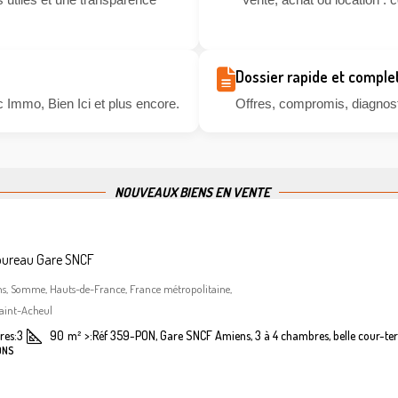
Dossier rapide et comple
 Immo, Bien Ici et plus encore.
Offres, compromis, diagnosti
NOUVEAUX BIENS EN VENTE
bureau Gare SNCF
ns, Somme, Hauts-de-France, France métropolitaine,
aint-Acheul
es:
3
90
m²
>:
Réf 359-PON, Gare SNCF Amiens, 3 à 4 chambres, belle cour-ter
ONS