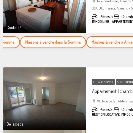
Rue Saint-Leu, Amiens,
80000, France, Amiens - S
Pièces:
5
Chambr
IMMOBILIER - APPARTEMEN
Confort !
omme
Maisons à vendre dans la Somme
Maisons à vendre à Amiens
LOCATION IMMO
SECTEUR BA
Appartement 1 chambr
XX, Rue de la Petite Vites
Pièces:
3
Chamb
GESTION LOCATIVE, IMMOBI
Bel espace