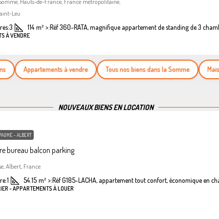
 Somme, Hauts-de-France, France métropolitaine,
aint-Leu
es:
3
114
m²
>:
Réf 360-RATA, magnifique appartement de standing de 3 cham
TS À VENDRE
Appartements à vendre
Tous nos biens dans la Somme
Maisons 
NOUVEAUX BIENS EN LOCATION
PAUME - ALBERT
e bureau balcon parking
se, Albert, France
re:
1
54.15
m²
>:
Réf G185-LACHA, appartement tout confort, économique en ch
LIER - APPARTEMENTS À LOUER