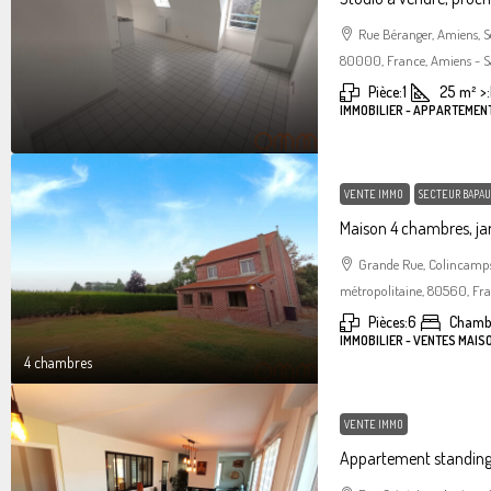
Rue Béranger, Amiens, 
80000, France, Amiens - S
Pièce:
1
25
m²
>:
IMMOBILIER - APPARTEMEN
VENTE IMMO
SECTEUR BAPAU
Maison 4 chambres, jar
Grande Rue, Colincamps
métropolitaine, 80560, Fr
Pièces:
6
Chamb
IMMOBILIER - VENTES MAIS
4 chambres
VENTE IMMO
Appartement standin