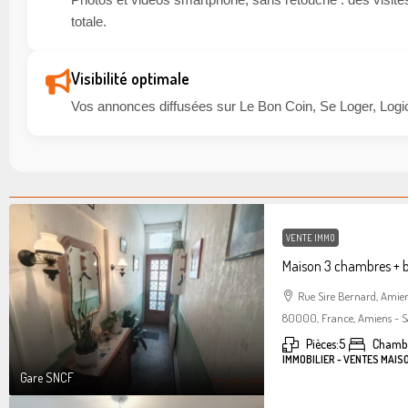
totale.
Visibilité optimale
Vos annonces diffusées sur Le Bon Coin, Se Loger, Logic
VENTE IMMO
Maison 3 chambres + 
Rue Sire Bernard, Amie
80000, France, Amiens - S
Pièces:
5
Chambr
IMMOBILIER - VENTES MAIS
Gare SNCF