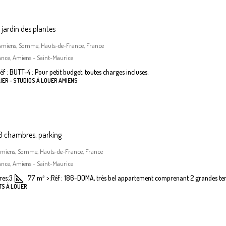
jardin des plantes
, Amiens, Somme, Hauts-de-France, France
ance, Amiens - Saint-Maurice
éf : BUTT-4 : Pour petit budget, toutes charges incluses.
IER - STUDIOS À LOUER AMIENS
 chambres, parking
Amiens, Somme, Hauts-de-France, France
ance, Amiens - Saint-Maurice
es:
3
77
m²
>:
Réf : 186-DOMA, très bel appartement comprenant 2 grandes terr
TS À LOUER