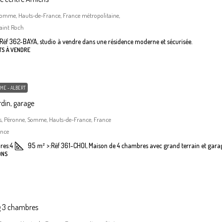
Somme, Hauts-de-France, France métropolitaine,
aint Roch
Réf 362-BAYA, studio à vendre dans une résidence moderne et sécurisée.
TS À VENDRE
ME - ALBERT
din, garage
, Péronne, Somme, Hauts-de-France, France
ance
res:
4
95
m²
>:
Réf 361-CHOI, Maison de 4 chambres avec grand terrain et gara
ONS
g 3 chambres