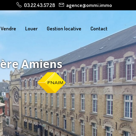
03.22.43.57.28
agence@ommi.immo
Vendre
Louer
Gestion locative
Contact
ière Amiens