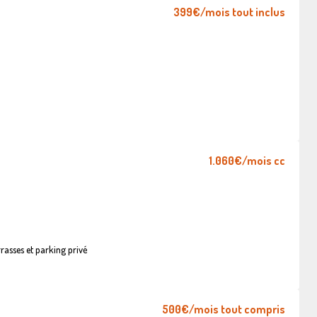
399€
/mois tout inclus
1.060€
/mois cc
asses et parking privé
500€
/mois tout compris