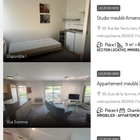
LOCATION IMMO
Studio meublé Amiens 
XX, Rue des Teinturiers
métropolitaine, 80000, Fr
Pièce:
1
11
m²
>:
R
GESTION LOCATIVE, IMMOBIL
Disponible !
LOCATION IMMO
Appartement meublé 3
XX, Quai de la Somme, 
métropolitaine, 80000, Fr
Pièces:
4
Chambr
IMMOBILIER - APPARTEMEN
Vue Somme
LOCATION IMMO