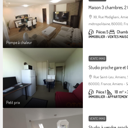
Maison 3 chambres, 2 
XX, Rue Modigliani, Am
métropolitaine, 80000, Fra
Pièces:
5
Chambr
IMMOBILIER - VENTES MAIS
Pompe à chaleur
VENTE IMMO
Studio proche gare et C
Rue Saint-Leu, Amiens,
80000, France, Amiens - S
Pièce:
1
18
m²
>:
IMMOBILIER - APPARTEMENT
Petit prix
VENTE IMMO
Studio à vendre, proc