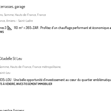
terrasses, garage
iens, Somme, Hauts-de-France, France
nce, Amiens - Saint-Ladre
es:
3
110
m²
>:
365-ZAR : Profitez d'un chauffage performant et économique a
ONS
itadelle St Leu
 Somme, Hauts-de-France, France métropolitaine,
aint-Leu
335-LOU : Une belle opportunité d’investissement au cœur du quartier emblématiqu
S À VENDRE, INVESTISSEMENT IMMOBILIER
he centre Amiens