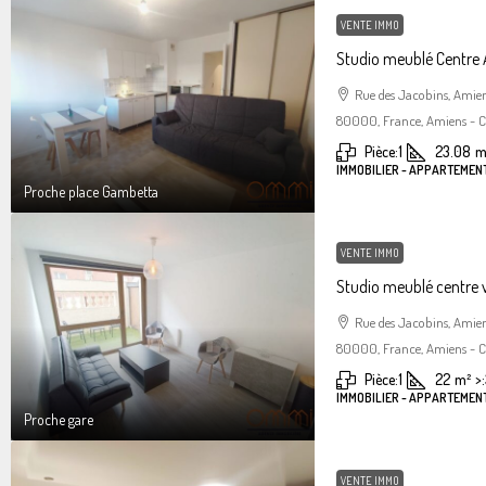
VENTE IMMO
Studio meublé Centre
Rue des Jacobins, Amie
80000, France, Amiens - Ce
Pièce:
1
23.08
m
IMMOBILIER - APPARTEMENT
Proche place Gambetta
VENTE IMMO
Studio meublé centre 
Rue des Jacobins, Amie
80000, France, Amiens - Ce
Pièce:
1
22
m²
>:
IMMOBILIER - APPARTEMENT
Proche gare
VENTE IMMO