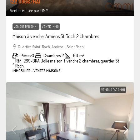
122.000€
/HAI
Vente réalisée par OMMI
VENDUS PAR OMMI
VENTE IMMO
Maison à vendre, Amiens St Roch 2 chambres
Quartier Saint-Roch, Amiens - Saint Roch
Pièces:
3
Chambres:
2
60
m²
Réf : 269-BRA Jolie maison à vendre 2 chambres, quartier St
>:
Roch.
IMMOBILIER - VENTES MAISONS
VENDUS PAR OMMI