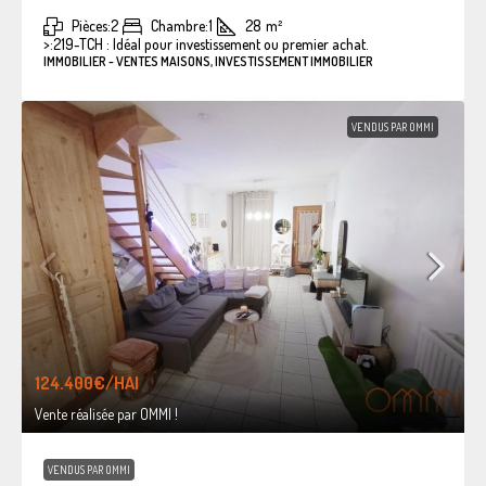
Pièces:
2
Chambre:
1
28
m²
>:
219-TCH : Idéal pour investissement ou premier achat.
IMMOBILIER - VENTES MAISONS, INVESTISSEMENT IMMOBILIER
VENDUS PAR OMMI
124.400€
/HAI
Vente réalisée par OMMI !
VENDUS PAR OMMI