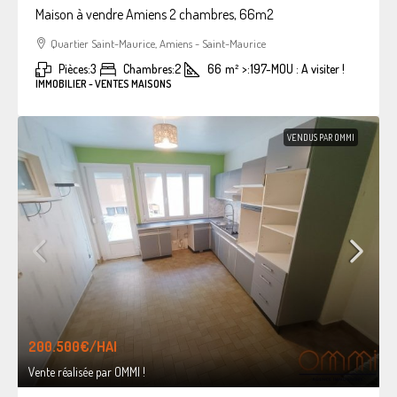
Maison à vendre Amiens 2 chambres, 66m2
Quartier Saint-Maurice, Amiens - Saint-Maurice
Pièces:
3
Chambres:
2
66
m²
>:
197-MOU : A visiter !
IMMOBILIER - VENTES MAISONS
VENDUS PAR OMMI
200.500€
/HAI
Vente réalisée par OMMI !