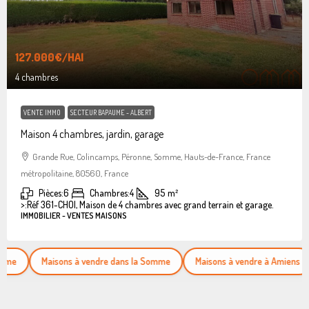
127.000€
/HAI
4 chambres
VENTE IMMO
SECTEUR BAPAUME - ALBERT
Maison 4 chambres, jardin, garage
Grande Rue, Colincamps, Péronne, Somme, Hauts-de-France, France
métropolitaine, 80560, France
Pièces:
6
Chambres:
4
95
m²
>:
Réf 361-CHOI, Maison de 4 chambres avec grand terrain et garage.
IMMOBILIER - VENTES MAISONS
Maisons à vendre dans la Somme
Maisons à vendre à Amiens
App