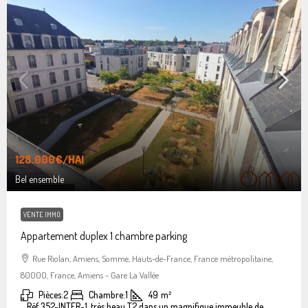
128.000€
/HAI
Bel ensemble
VENTE IMMO
Appartement duplex 1 chambre parking
Rue Riolan, Amiens, Somme, Hauts-de-France, France métropolitaine,
80000, France, Amiens - Gare La Vallée
Pièces:
2
Chambre:
1
49
m²
Réf 352-INTER-1, très beau T2 dans un magnifique immeuble de