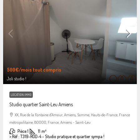
500€
/mois tout compris
Joli studio !
LOCATION IMMO
Studio quartier Saint-Leu Amiens
XX, Rue de la Fontaine d'Amour, Amiens, Somme, Hauts-de-France, France
métropolitaine, 80000, France, Amiens - Saint-Leu
Pièce:
1
11
m²
>:
Réf : T319-ROD-4 - Studio pratique et quartier sympa !