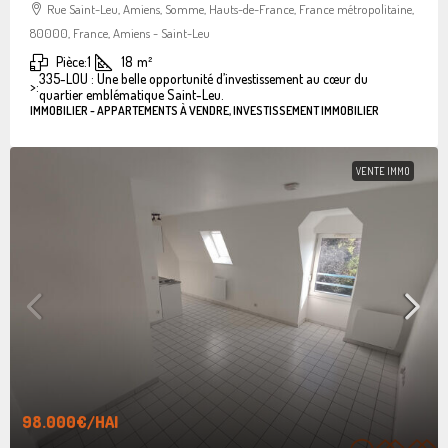
Rue Saint-Leu, Amiens, Somme, Hauts-de-France, France métropolitaine,
80000, France, Amiens - Saint-Leu
Pièce:
1
18
m²
335-LOU : Une belle opportunité d’investissement au cœur du
>:
quartier emblématique Saint-Leu.
IMMOBILIER - APPARTEMENTS À VENDRE, INVESTISSEMENT IMMOBILIER
VENTE IMMO
98.000€
/HAI