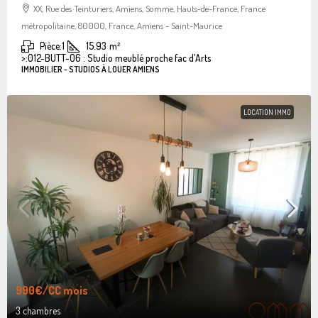
XX, Rue des Teinturiers, Amiens, Somme, Hauts-de-France, France
métropolitaine, 80000, France, Amiens - Saint-Maurice
Pièce:
1
15.93
m²
>:
012-BUTT-06 : Studio meublé proche fac d'Arts
IMMOBILIER - STUDIOS À LOUER AMIENS
LOCATION IMMO
990€
/CC mois
3 chambres