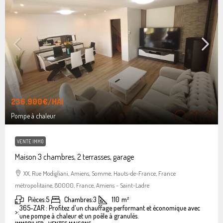
236.900€
/HAI
Pompe à chaleur
VENTE IMMO
Maison 3 chambres, 2 terrasses, garage
XX, Rue Modigliani, Amiens, Somme, Hauts-de-France, France
métropolitaine, 80000, France, Amiens - Saint-Ladre
Pièces:
5
Chambres:
3
110
m²
365-ZAR : Profitez d'un chauffage performant et économique avec
>:
une pompe à chaleur et un poêle à granulés.