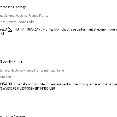
terrasses, garage
iens, Somme, Hauts-de-France, France
nce, Amiens - Saint-Ladre
es:
3
110
m²
>:
365-ZAR : Profitez d'un chauffage performant et économique a
ONS
itadelle St Leu
 Somme, Hauts-de-France, France métropolitaine,
aint-Leu
335-LOU : Une belle opportunité d’investissement au cœur du quartier emblématiqu
S À VENDRE, INVESTISSEMENT IMMOBILIER
he centre Amiens