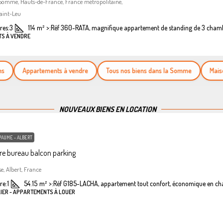
 Somme, Hauts-de-France, France métropolitaine,
aint-Leu
es:
3
114
m²
>:
Réf 360-RATA, magnifique appartement de standing de 3 cham
TS À VENDRE
Appartements à vendre
Tous nos biens dans la Somme
Maisons à
NOUVEAUX BIENS EN LOCATION
PAUME - ALBERT
e bureau balcon parking
se, Albert, France
re:
1
54.15
m²
>:
Réf G185-LACHA, appartement tout confort, économique en ch
LIER - APPARTEMENTS À LOUER