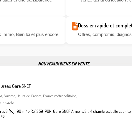
Dossier rapide et comple
 Immo, Bien Ici et plus encore.
Offres, compromis, diagnosti
NOUVEAUX BIENS EN VENTE
bureau Gare SNCF
ns, Somme, Hauts-de-France, France métropolitaine,
aint-Acheul
es:
3
90
m²
>:
Réf 359-PON, Gare SNCF Amiens, 3 à 4 chambres, belle cour-ter
ONS