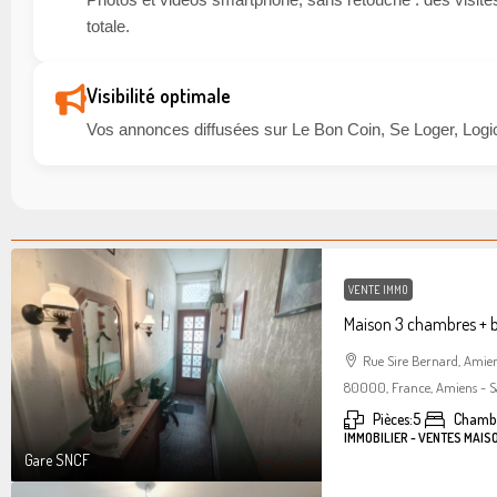
totale.
Visibilité optimale
Vos annonces diffusées sur Le Bon Coin, Se Loger, Logic
VENTE IMMO
Maison 3 chambres + 
Rue Sire Bernard, Amie
80000, France, Amiens - S
Pièces:
5
Chambr
IMMOBILIER - VENTES MAIS
Gare SNCF