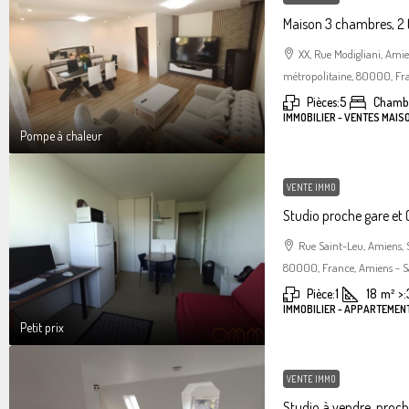
Maison 3 chambres, 2 
XX, Rue Modigliani, Am
métropolitaine, 80000, Fra
Pièces:
5
Chambr
IMMOBILIER - VENTES MAIS
Pompe à chaleur
VENTE IMMO
Studio proche gare et C
Rue Saint-Leu, Amiens,
80000, France, Amiens - S
Pièce:
1
18
m²
>:
IMMOBILIER - APPARTEMENT
Petit prix
VENTE IMMO
Studio à vendre, proc