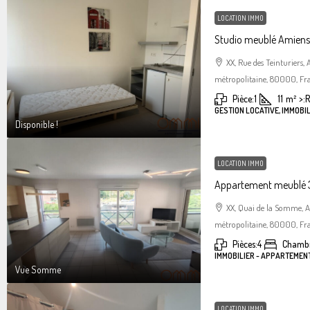
LOCATION IMMO
Studio meublé Amiens 
XX, Rue des Teinturiers
métropolitaine, 80000, Fr
Pièce:
1
11
m²
>:
R
GESTION LOCATIVE, IMMOBIL
Disponible !
LOCATION IMMO
Appartement meublé 3
XX, Quai de la Somme, 
métropolitaine, 80000, Fr
Pièces:
4
Chambr
IMMOBILIER - APPARTEMEN
Vue Somme
LOCATION IMMO