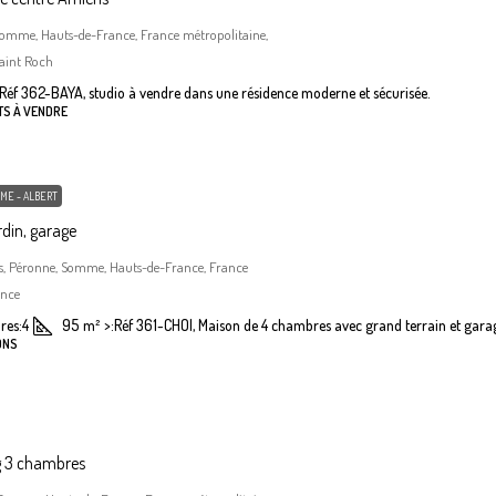
Somme, Hauts-de-France, France métropolitaine,
aint Roch
Réf 362-BAYA, studio à vendre dans une résidence moderne et sécurisée.
TS À VENDRE
ME - ALBERT
din, garage
, Péronne, Somme, Hauts-de-France, France
ance
res:
4
95
m²
>:
Réf 361-CHOI, Maison de 4 chambres avec grand terrain et gara
ONS
g 3 chambres