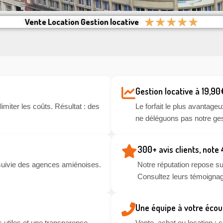
★
★
★
★
★
Vente Location Gestion locative
Gestion locative à 19,90
miter les coûts. Résultat : des
Le forfait le plus avantageu
ne déléguons pas notre ges
300+ avis clients, note
suivie des agences amiénoises.
Notre réputation repose sur
Consultez leurs témoignag
Une équipe à votre écou
 utiles et une transparence
Vente, achat ou location :