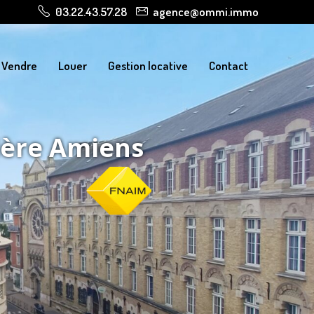
03.22.43.57.28
agence@ommi.immo
Vendre
Louer
Gestion locative
Contact
ière Amiens