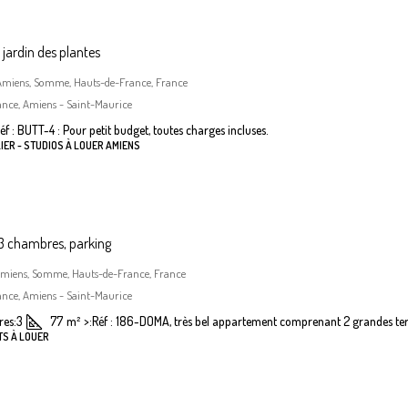
jardin des plantes
, Amiens, Somme, Hauts-de-France, France
ance, Amiens - Saint-Maurice
éf : BUTT-4 : Pour petit budget, toutes charges incluses.
IER - STUDIOS À LOUER AMIENS
 chambres, parking
Amiens, Somme, Hauts-de-France, France
ance, Amiens - Saint-Maurice
es:
3
77
m²
>:
Réf : 186-DOMA, très bel appartement comprenant 2 grandes terr
TS À LOUER