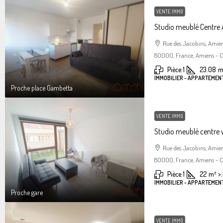
VENTE IMMO
Studio meublé Centre
Rue des Jacobins, Amie
80000, France, Amiens - Ce
Pièce:
1
23.08
m
IMMOBILIER - APPARTEMENT
Proche place Gambetta
VENTE IMMO
Studio meublé centre 
Rue des Jacobins, Amie
80000, France, Amiens - Ce
Pièce:
1
22
m²
>:
IMMOBILIER - APPARTEMENT
Proche gare
VENTE IMMO