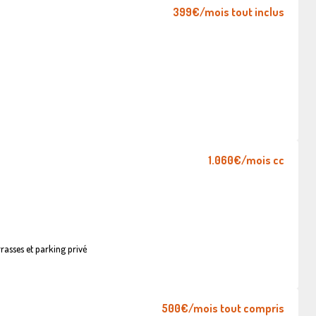
399€
/mois tout inclus
1.060€
/mois cc
asses et parking privé
500€
/mois tout compris