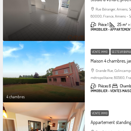
Rue Béranger, Amiens, 
80000, France, Amiens - S
Pièce:
1
25
m²
>:
IMMOBILIER - APPARTEMEN
VENTE IMMO
SECTEUR BAPAU
Maison 4 chambres, jar
Grande Rue, Colincamps
métropolitaine, 80560, Fr
Pièces:
6
Chamb
IMMOBILIER - VENTES MAIS
4 chambres
VENTE IMMO
Appartement standin