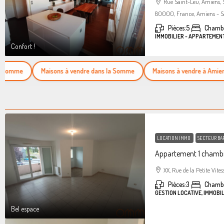
Rue Saint-Leu, Amiens,
80000, France, Amiens - S
Pièces:
5
Chambr
IMMOBILIER - APPARTEMEN
Confort !
mme
Maisons à vendre dans la Somme
Maisons à vendre à Amiens
LOCATION IMMO
SECTEUR BA
Appartement 1 chambr
XX, Rue de la Petite Vites
Pièces:
3
Chamb
GESTION LOCATIVE, IMMOBI
Bel espace