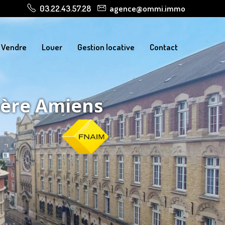
03.22.43.57.28
agence@ommi.immo
Vendre
Louer
Gestion locative
Contact
ière Amiens