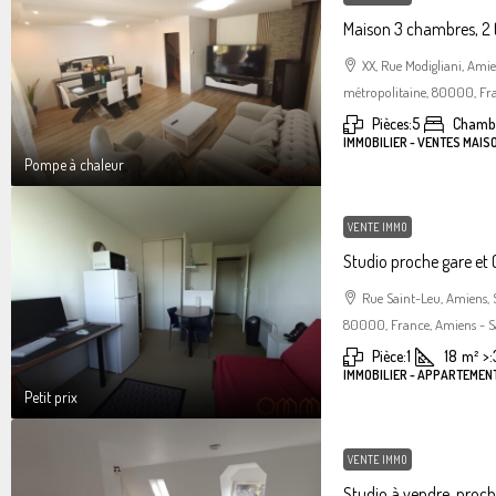
Maison 3 chambres, 2 
XX, Rue Modigliani, Am
métropolitaine, 80000, Fra
Pièces:
5
Chambr
IMMOBILIER - VENTES MAIS
Pompe à chaleur
VENTE IMMO
Studio proche gare et C
Rue Saint-Leu, Amiens,
80000, France, Amiens - S
Pièce:
1
18
m²
>:
IMMOBILIER - APPARTEMENT
Petit prix
VENTE IMMO
Studio à vendre, proc