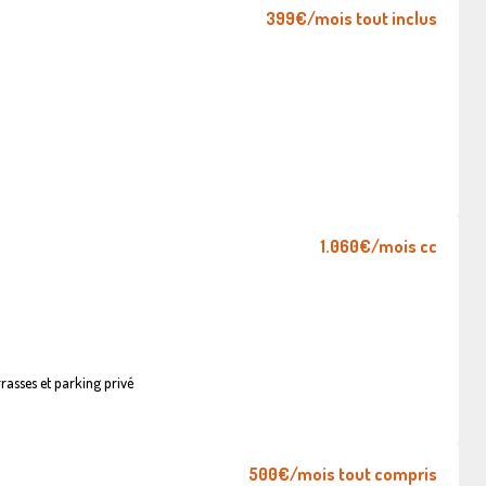
399€
/mois tout inclus
1.060€
/mois cc
asses et parking privé
500€
/mois tout compris