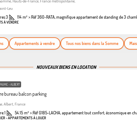
 Somme, Hauts-de-France, France métropolitaine,
aint-Leu
es:
3
114
m²
>:
Réf 360-RATA, magnifique appartement de standing de 3 cham
TS À VENDRE
Appartements à vendre
Tous nos biens dans la Somme
Maisons à
NOUVEAUX BIENS EN LOCATION
PAUME - ALBERT
e bureau balcon parking
se, Albert, France
re:
1
54.15
m²
>:
Réf G185-LACHA, appartement tout confort, économique en ch
LIER - APPARTEMENTS À LOUER