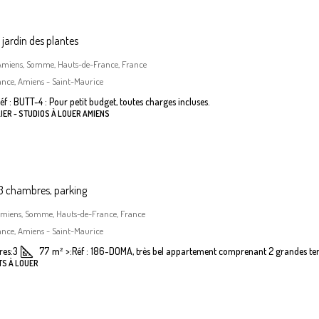
jardin des plantes
, Amiens, Somme, Hauts-de-France, France
ance, Amiens - Saint-Maurice
éf : BUTT-4 : Pour petit budget, toutes charges incluses.
IER - STUDIOS À LOUER AMIENS
 chambres, parking
Amiens, Somme, Hauts-de-France, France
ance, Amiens - Saint-Maurice
es:
3
77
m²
>:
Réf : 186-DOMA, très bel appartement comprenant 2 grandes terr
TS À LOUER