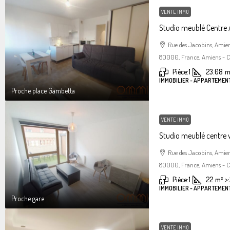
VENTE IMMO
Studio meublé Centre
Rue des Jacobins, Amie
80000, France, Amiens - Ce
Pièce:
1
23.08
m
IMMOBILIER - APPARTEMENT
Proche place Gambetta
VENTE IMMO
Studio meublé centre 
Rue des Jacobins, Amie
80000, France, Amiens - Ce
Pièce:
1
22
m²
>:
IMMOBILIER - APPARTEMENT
Proche gare
VENTE IMMO