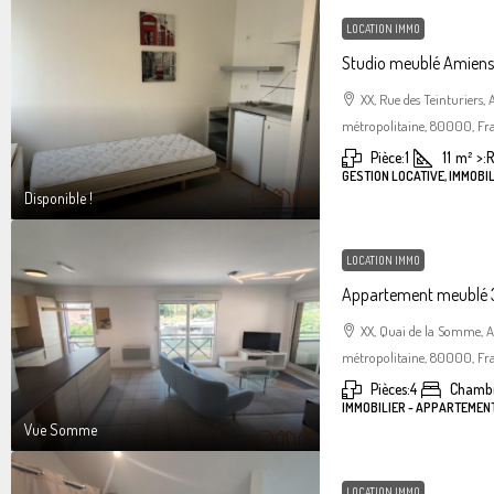
LOCATION IMMO
Studio meublé Amiens 
XX, Rue des Teinturiers
métropolitaine, 80000, Fr
Pièce:
1
11
m²
>:
R
GESTION LOCATIVE, IMMOBIL
Disponible !
LOCATION IMMO
Appartement meublé 3
XX, Quai de la Somme, 
métropolitaine, 80000, Fr
Pièces:
4
Chambr
IMMOBILIER - APPARTEMEN
Vue Somme
LOCATION IMMO