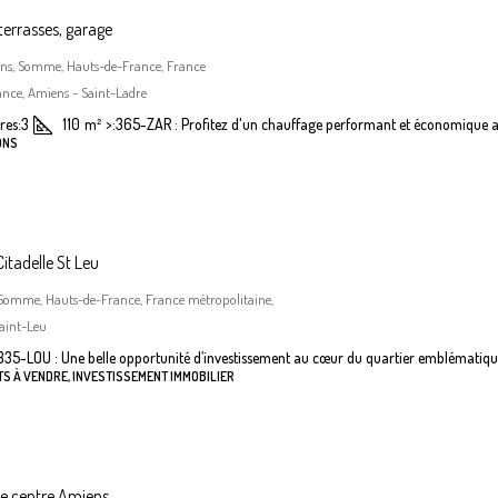
terrasses, garage
iens, Somme, Hauts-de-France, France
nce, Amiens - Saint-Ladre
es:
3
110
m²
>:
365-ZAR : Profitez d'un chauffage performant et économique a
ONS
itadelle St Leu
 Somme, Hauts-de-France, France métropolitaine,
aint-Leu
335-LOU : Une belle opportunité d’investissement au cœur du quartier emblématiqu
S À VENDRE, INVESTISSEMENT IMMOBILIER
he centre Amiens