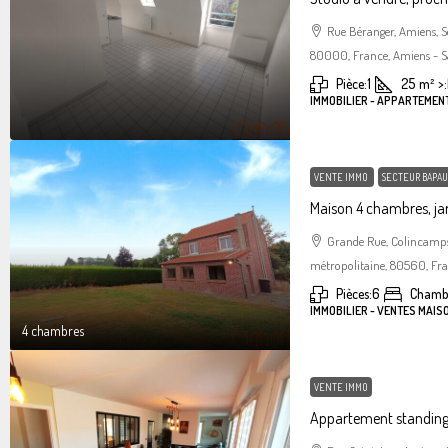
Rue Béranger, Amiens, 
80000, France, Amiens - S
Pièce:
1
25
m²
>:
IMMOBILIER - APPARTEMEN
VENTE IMMO
SECTEUR BAPAU
Maison 4 chambres, jar
Grande Rue, Colincamps
métropolitaine, 80560, Fr
Pièces:
6
Chamb
IMMOBILIER - VENTES MAIS
4 chambres
VENTE IMMO
Appartement standin