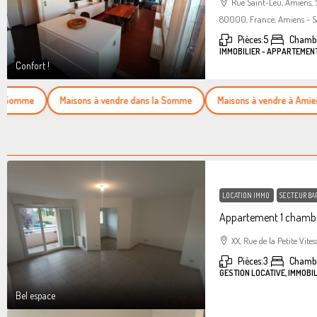
Rue Saint-Leu, Amiens,
80000, France, Amiens - S
Pièces:
5
Chambr
IMMOBILIER - APPARTEMEN
Confort !
mme
Maisons à vendre dans la Somme
Maisons à vendre à Amiens
LOCATION IMMO
SECTEUR BA
Appartement 1 chambr
XX, Rue de la Petite Vites
Pièces:
3
Chamb
GESTION LOCATIVE, IMMOBI
Bel espace