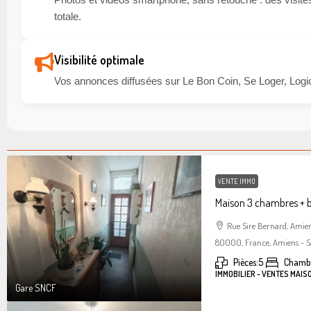
totale.
Visibilité optimale
Vos annonces diffusées sur Le Bon Coin, Se Loger, Logic
VENTE IMMO
Maison 3 chambres + 
Rue Sire Bernard, Amie
80000, France, Amiens - S
Pièces:
5
Chambr
IMMOBILIER - VENTES MAIS
Gare SNCF