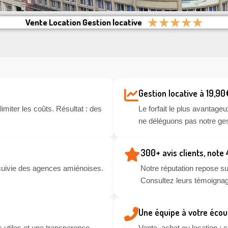
★
★
★
★
★
Vente Location Gestion locative
Gestion locative à 19,90
miter les coûts. Résultat : des
Le forfait le plus avantageu
ne déléguons pas notre ges
300+ avis clients, note
suivie des agences amiénoises.
Notre réputation repose sur
Consultez leurs témoignag
Une équipe à votre écou
 utiles et une transparence
Vente, achat ou location :