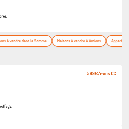
bres.
 vendre dans la Somme
Maisons à vendre à Amiens
Appartements à 
599€
/mois CC
auffage.