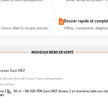
Dossier rapide et comple
 Immo, Bien Ici et plus encore.
Offres, compromis, diagnosti
NOUVEAUX BIENS EN VENTE
bureau Gare SNCF
ns, Somme, Hauts-de-France, France métropolitaine,
aint-Acheul
es:
3
90
m²
>:
Réf 359-PON, Gare SNCF Amiens, 3 à 4 chambres, belle cour-ter
ONS