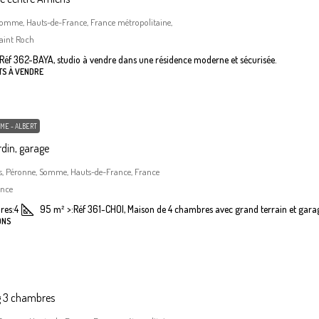
Somme, Hauts-de-France, France métropolitaine,
aint Roch
Réf 362-BAYA, studio à vendre dans une résidence moderne et sécurisée.
TS À VENDRE
ME - ALBERT
din, garage
, Péronne, Somme, Hauts-de-France, France
ance
res:
4
95
m²
>:
Réf 361-CHOI, Maison de 4 chambres avec grand terrain et gara
ONS
g 3 chambres