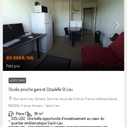
69.900€
/HAI
Petit prix
VENTE IMMO
Studio proche gare et Citadelle St Leu
Rue Saint-Leu, Amiens, Somme, Hauts-de-France, France métropolitaine,
80000, France, Amiens - Saint-Leu
Pièce:
1
18
m²
335-LOU : Une belle opportunité d’investissement au cœur du
>:
quartier emblématique Saint-Leu.