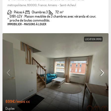
métropolitaine, 80000, France, Amiens - Saint-Acheul
Pièces:
4
Chambres:
3
72
m²
G181-LEV : Maison meublée de 3 chambres avec véranda et cour,
>:
proche de toutes commodités.
IMMOBILIER - MAISONS À LOUER
LOCATION IMMO
699€
/mois cc
Duplex