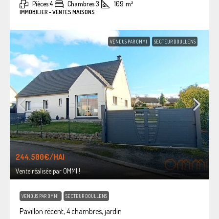
Pièces:
4
Chambres:
3
109
m²
IMMOBILIER - VENTES MAISONS
VENDUS PAR OMMI
SECTEUR DOULLENS
244.500€
/HAI
Vente réalisée par OMMI !
VENDUS PAR OMMI
SECTEUR DOULLENS
Pavillon récent, 4 chambres, jardin