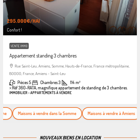
295.000€
/HAI
Confort !
VENTE IMMO
Appartement standing 3 chambres
Rue Saint-Leu, Amiens, Somme, Hauts-de-France, France métropolitaine,
80000, France, Amiens - Saint-Leu
Pièces:
5
Chambres:
3
114
m²
>:
Réf 360-RATA, magnifique appartement de standing de 3 chambres.
IMMOBILIER - APPARTEMENTS À VENDRE
Maisons à vendre dans la Somme
Maisons à vendre à Amiens
Appa
NOUVEAUX BIENS EN LOCATION