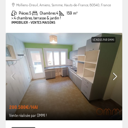
Molliens-Dreuil, Amiens, Somme, Hauts-de-France, 80540, France
Pièces:
5
Chambres:
4
159
m²
>:
4 chambres, terrasse & jardin !
IMMOBILIER - VENTES MAISONS
VENDUS PAR OMMI
200.500€
/HAI
Vente réalisée par OMMI !