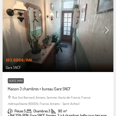
183.000€
/HAI
Gare SNCF
VENTE IMMO
Maison 3 chambres + bureau Gare SNCF
Rue Sire Bernard, Amiens, Somme, Hauts-de-France, France
métropolitaine, 80000, France, Amiens - Saint-Acheul
Pièces:
5
Chambres:
3
90
m²
>:
Réf 359-PON, Gare SNCF Amiens, 3 à 4 chambres, belle cour-terrasse.