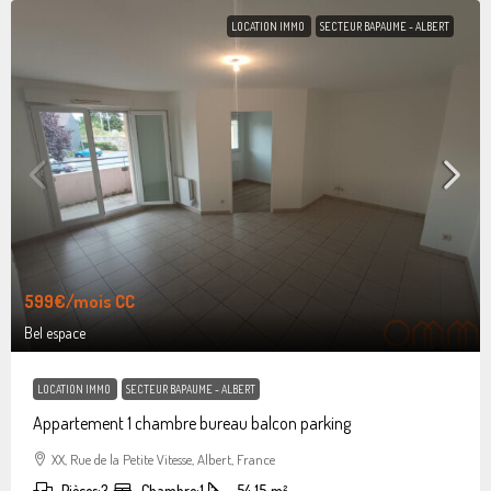
LOCATION IMMO
SECTEUR BAPAUME - ALBERT
599€
/mois CC
Bel espace
LOCATION IMMO
SECTEUR BAPAUME - ALBERT
Appartement 1 chambre bureau balcon parking
XX, Rue de la Petite Vitesse, Albert, France
Pièces:
3
Chambre:
1
54.15
m²