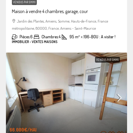
VENDUS PAR OMMI
Maison à vendre 4 chambres, garage, cour
Jardin des Plantes, Amiens, Somme, Hauts-de-France, France
métropolitaine, 80000, France, Amiens - Saint-Maurice
Pièces:
6
Chambres:
4
95
m²
>:
196-BOU : A visiter !
IMMOBILIER - VENTES MAISONS
VENDUS PAR OMMI
66.000€
/HAI