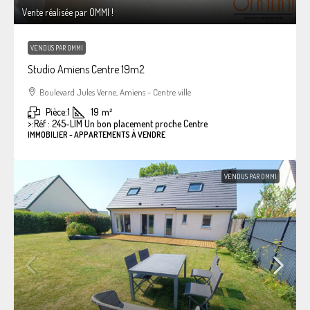
Vente réalisée par OMMI !
VENDUS PAR OMMI
Studio Amiens Centre 19m2
Boulevard Jules Verne, Amiens - Centre ville
Pièce:
1
19
m²
>:
Réf : 245-LIM Un bon placement proche Centre
IMMOBILIER - APPARTEMENTS À VENDRE
VENDUS PAR OMMI