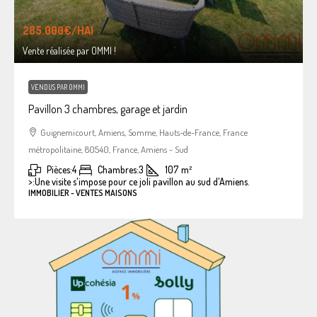
285.000€
/HAI
Vente réalisée par OMMI !
VENDUS PAR OMMI
Pavillon 3 chambres, garage et jardin
Guignemicourt, Amiens, Somme, Hauts-de-France, France
métropolitaine, 80540, France, Amiens - Sud
Pièces:
4
Chambres:
3
107
m²
>:
Une visite s'impose pour ce joli pavillon au sud d'Amiens.
IMMOBILIER - VENTES MAISONS