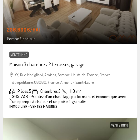
236.900€
/HAI
Pompe à chaleur
VENTE IMMO
Maison 3 chambres, 2 terrasses, garage
XX, Rue Modigliani, Amiens, Somme, Hauts-de-France, France
métropolitaine, 80000, France, Amiens - Saint-Ladre
Pièces:
5
Chambres:
3
110
m²
365-ZAR : Profitez d'un chauffage performant et économique avec
>:
une pompe à chaleur et un poêle à granulés.
IMMOBILIER - VENTES MAISONS
VENTE IMMO