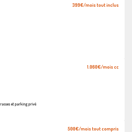
399€
/mois tout inclus
1.060€
/mois cc
asses et parking privé
500€
/mois tout compris