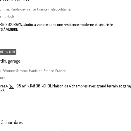
Somme, Hauts-de-France, France métropolitaine,
aint Roch
Réf 362-BAYA, studio à vendre dans une résidence moderne et sécurisée.
TS À VENDRE
ME - ALBERT
din, garage
, Péronne, Somme, Hauts-de-France, France
ance
res:
4
95
m²
>:
Réf 361-CHOI, Maison de 4 chambres avec grand terrain et gara
ONS
g 3 chambres