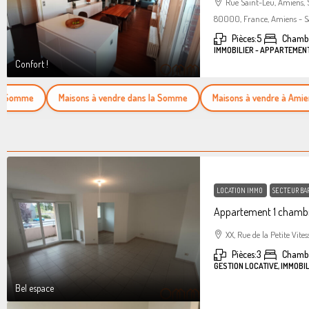
Rue Saint-Leu, Amiens,
80000, France, Amiens - S
Pièces:
5
Chambr
IMMOBILIER - APPARTEMEN
Confort !
mme
Maisons à vendre dans la Somme
Maisons à vendre à Amiens
LOCATION IMMO
SECTEUR BA
Appartement 1 chambr
XX, Rue de la Petite Vites
Pièces:
3
Chamb
GESTION LOCATIVE, IMMOBI
Bel espace