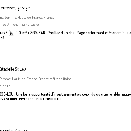
terrasses, garage
iens, Somme, Hauts-de-France, France
nce, Amiens - Saint-Ladre
es:
3
110
m²
>:
365-ZAR : Profitez d'un chauffage performant et économique a
ONS
itadelle St Leu
 Somme, Hauts-de-France, France métropolitaine,
aint-Leu
335-LOU : Une belle opportunité d’investissement au cœur du quartier emblématiqu
S À VENDRE, INVESTISSEMENT IMMOBILIER
he centre Amiens