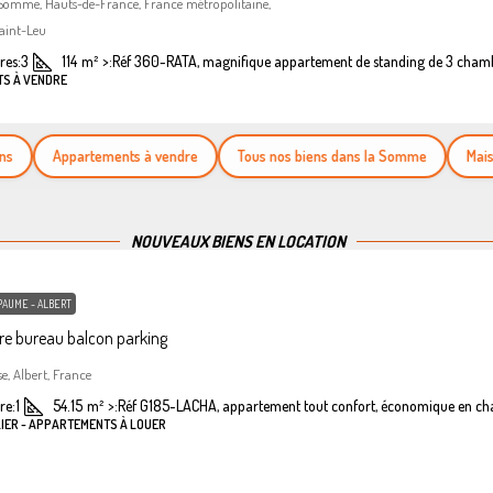
 Somme, Hauts-de-France, France métropolitaine,
aint-Leu
es:
3
114
m²
>:
Réf 360-RATA, magnifique appartement de standing de 3 cham
TS À VENDRE
Appartements à vendre
Tous nos biens dans la Somme
Maisons 
NOUVEAUX BIENS EN LOCATION
PAUME - ALBERT
e bureau balcon parking
se, Albert, France
re:
1
54.15
m²
>:
Réf G185-LACHA, appartement tout confort, économique en ch
LIER - APPARTEMENTS À LOUER