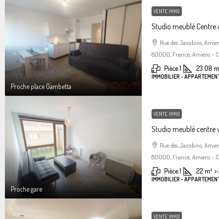
VENTE IMMO
Studio meublé Centre
Rue des Jacobins, Amie
80000, France, Amiens - Ce
Pièce:
1
23.08
m
IMMOBILIER - APPARTEMENT
Proche place Gambetta
VENTE IMMO
Studio meublé centre 
Rue des Jacobins, Amie
80000, France, Amiens - Ce
Pièce:
1
22
m²
>:
IMMOBILIER - APPARTEMENT
Proche gare
VENTE IMMO