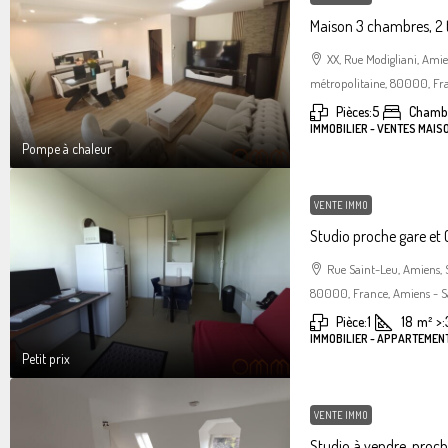
Maison 3 chambres, 2 
XX, Rue Modigliani, Am
métropolitaine, 80000, Fra
Pièces:
5
Chambr
IMMOBILIER - VENTES MAIS
Pompe à chaleur
VENTE IMMO
Studio proche gare et C
Rue Saint-Leu, Amiens,
80000, France, Amiens - S
Pièce:
1
18
m²
>:
IMMOBILIER - APPARTEMENT
Petit prix
VENTE IMMO
Studio à vendre, proc