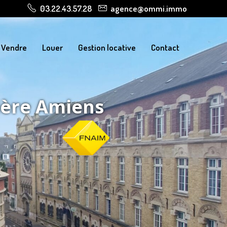
03.22.43.57.28
agence@ommi.immo
Vendre
Louer
Gestion locative
Contact
ière Amiens