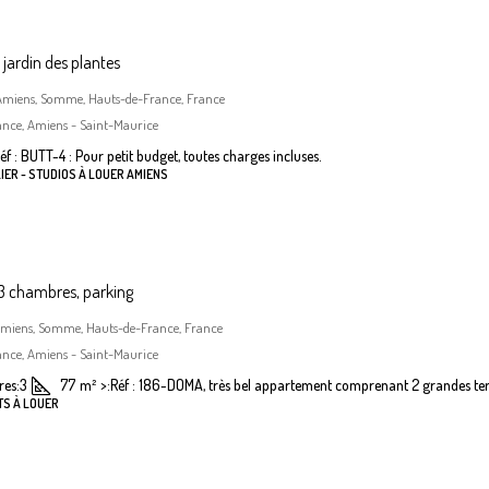
jardin des plantes
, Amiens, Somme, Hauts-de-France, France
ance, Amiens - Saint-Maurice
éf : BUTT-4 : Pour petit budget, toutes charges incluses.
IER - STUDIOS À LOUER AMIENS
 chambres, parking
Amiens, Somme, Hauts-de-France, France
ance, Amiens - Saint-Maurice
es:
3
77
m²
>:
Réf : 186-DOMA, très bel appartement comprenant 2 grandes terr
TS À LOUER