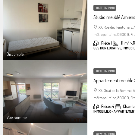
LOCATION IMMO
Studio meublé Amiens 
XX, Rue des Teinturiers
métropolitaine, 80000, Fr
Pièce:
1
11
m²
>:
R
GESTION LOCATIVE, IMMOBIL
Disponible !
LOCATION IMMO
Appartement meublé 3
XX, Quai de la Somme, 
métropolitaine, 80000, Fr
Pièces:
4
Chambr
IMMOBILIER - APPARTEMEN
Vue Somme
LOCATION IMMO