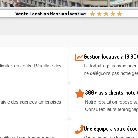
★
★
★
★
★
Vente Location Gestion locative
Gestion locative à 19,90
miter les coûts. Résultat : des
Le forfait le plus avantageu
ne déléguons pas notre ges
300+ avis clients, note
suivie des agences amiénoises.
Notre réputation repose sur
Consultez leurs témoignag
Une équipe à votre écou
 utiles et une transparence
Vente, achat ou location :