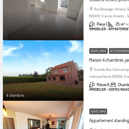
Rue Béranger, Amiens, 
80000, France, Amiens - S
Pièce:
1
25
m²
>:
IMMOBILIER - APPARTEMEN
VENTE IMMO
SECTEUR BAPAU
Maison 4 chambres, jar
Grande Rue, Colincamps
métropolitaine, 80560, Fr
Pièces:
6
Chamb
IMMOBILIER - VENTES MAIS
4 chambres
VENTE IMMO
Appartement standin