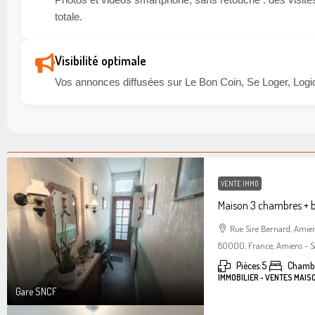
totale.
Visibilité optimale
Vos annonces diffusées sur Le Bon Coin, Se Loger, Logic
VENTE IMMO
Maison 3 chambres + 
Rue Sire Bernard, Amie
80000, France, Amiens - S
Pièces:
5
Chambr
IMMOBILIER - VENTES MAIS
Gare SNCF