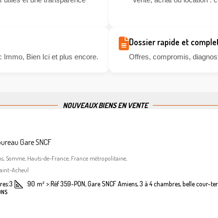
Dossier rapide et comple
 Immo, Bien Ici et plus encore.
Offres, compromis, diagnosti
NOUVEAUX BIENS EN VENTE
bureau Gare SNCF
ns, Somme, Hauts-de-France, France métropolitaine,
aint-Acheul
es:
3
90
m²
>:
Réf 359-PON, Gare SNCF Amiens, 3 à 4 chambres, belle cour-ter
ONS