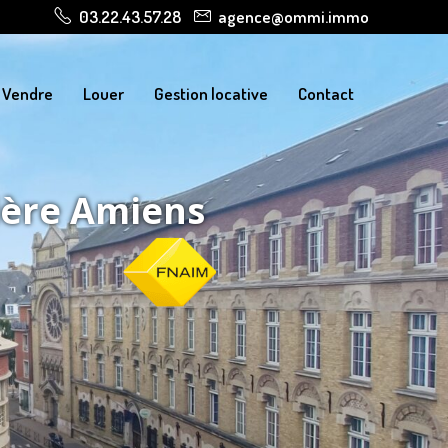
03.22.43.57.28
agence@ommi.immo
Vendre
Louer
Gestion locative
Contact
ière Amiens