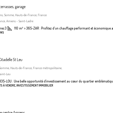
terrasses, garage
iens, Somme, Hauts-de-France, France
nce, Amiens - Saint-Ladre
es:
3
110
m²
>:
365-ZAR : Profitez d'un chauffage performant et économique a
ONS
itadelle St Leu
 Somme, Hauts-de-France, France métropolitaine,
aint-Leu
335-LOU : Une belle opportunité d’investissement au cœur du quartier emblématiqu
S À VENDRE, INVESTISSEMENT IMMOBILIER
he centre Amiens