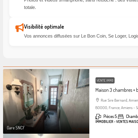
totale.
Visibilité optimale
Vos annonces diffusées sur Le Bon Coin, Se Loger, Logic
VENTE IMMO
Maison 3 chambres + 
Rue Sire Bernard, Amie
80000, France, Amiens - S
Pièces:
5
Chambr
IMMOBILIER - VENTES MAIS
Gare SNCF