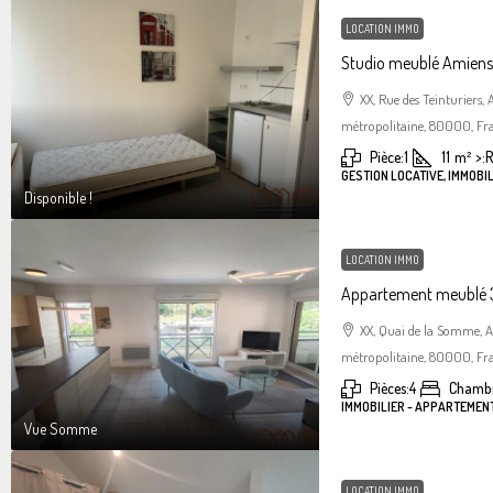
LOCATION IMMO
Studio meublé Amiens 
XX, Rue des Teinturiers
métropolitaine, 80000, Fr
Pièce:
1
11
m²
>:
R
GESTION LOCATIVE, IMMOBIL
Disponible !
LOCATION IMMO
Appartement meublé 3
XX, Quai de la Somme, 
métropolitaine, 80000, Fr
Pièces:
4
Chambr
IMMOBILIER - APPARTEMEN
Vue Somme
LOCATION IMMO