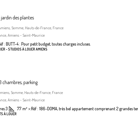
jardin des plantes
, Amiens, Somme, Hauts-de-France, France
ance, Amiens - Saint-Maurice
éf : BUTT-4 : Pour petit budget, toutes charges incluses.
IER - STUDIOS À LOUER AMIENS
 chambres, parking
Amiens, Somme, Hauts-de-France, France
ance, Amiens - Saint-Maurice
es:
3
77
m²
>:
Réf : 186-DOMA, très bel appartement comprenant 2 grandes terr
TS À LOUER