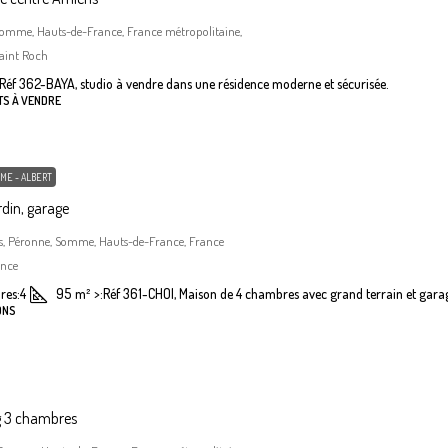
Somme, Hauts-de-France, France métropolitaine,
aint Roch
Réf 362-BAYA, studio à vendre dans une résidence moderne et sécurisée.
TS À VENDRE
ME - ALBERT
din, garage
, Péronne, Somme, Hauts-de-France, France
ance
res:
4
95
m²
>:
Réf 361-CHOI, Maison de 4 chambres avec grand terrain et gara
ONS
g 3 chambres