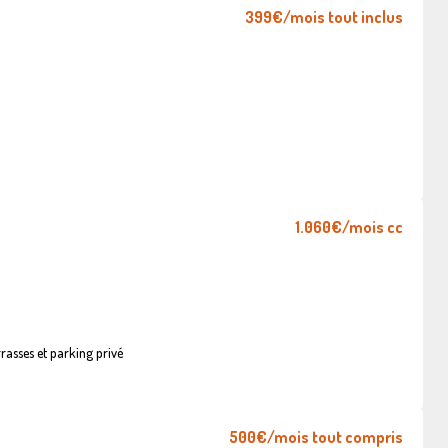
399€
/mois tout inclus
1.060€
/mois cc
asses et parking privé
500€
/mois tout compris