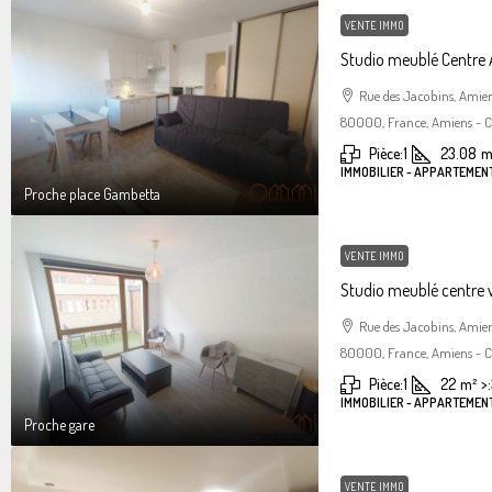
VENTE IMMO
Studio meublé Centre
Rue des Jacobins, Amie
80000, France, Amiens - Ce
Pièce:
1
23.08
m
IMMOBILIER - APPARTEMENT
Proche place Gambetta
VENTE IMMO
Studio meublé centre 
Rue des Jacobins, Amie
80000, France, Amiens - Ce
Pièce:
1
22
m²
>:
IMMOBILIER - APPARTEMENT
Proche gare
VENTE IMMO