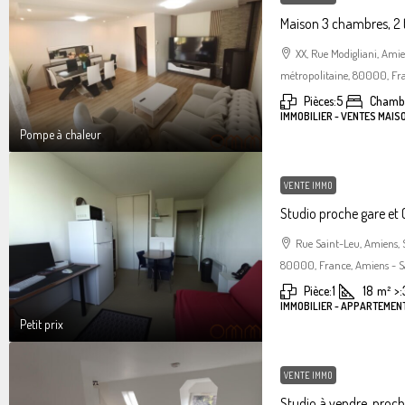
Maison 3 chambres, 2 
XX, Rue Modigliani, Am
métropolitaine, 80000, Fra
Pièces:
5
Chambr
IMMOBILIER - VENTES MAIS
Pompe à chaleur
VENTE IMMO
Studio proche gare et C
Rue Saint-Leu, Amiens,
80000, France, Amiens - S
Pièce:
1
18
m²
>:
IMMOBILIER - APPARTEMENT
Petit prix
VENTE IMMO
Studio à vendre, proc