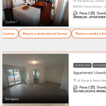
Rue Saint-Leu, Amiens,
80000, France, Amiens - S
Pièces:
5
Chambr
IMMOBILIER - APPARTEMEN
Confort !
Somme
Maisons à vendre dans la Somme
Maisons à vendre à Amiens
LOCATION IMMO
SECTEUR BA
Appartement 1 chambr
XX, Rue de la Petite Vites
Pièces:
3
Chamb
GESTION LOCATIVE, IMMOBI
Bel espace