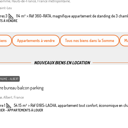
 Somme, Hauts-de-France, France métropolitaine,
aint-Leu
es:
3
114
m²
>:
Réf 360-RATA, magnifique appartement de standing de 3 cham
TS À VENDRE
Appartements à vendre
Tous nos biens dans la Somme
Maison
NOUVEAUX BIENS EN LOCATION
PAUME - ALBERT
e bureau balcon parking
se, Albert, France
re:
1
54.15
m²
>:
Réf G185-LACHA, appartement tout confort, économique en ch
LIER - APPARTEMENTS À LOUER