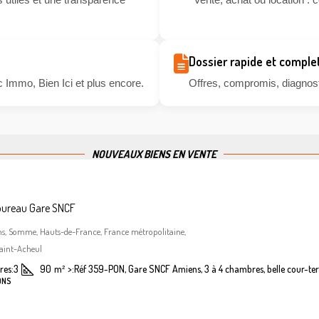
Dossier rapide et comple
 Immo, Bien Ici et plus encore.
Offres, compromis, diagnosti
NOUVEAUX BIENS EN VENTE
bureau Gare SNCF
ns, Somme, Hauts-de-France, France métropolitaine,
aint-Acheul
es:
3
90
m²
>:
Réf 359-PON, Gare SNCF Amiens, 3 à 4 chambres, belle cour-ter
ONS