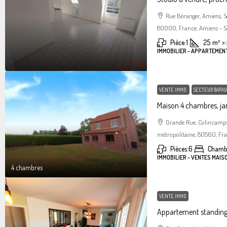
Rue Béranger, Amiens, 
80000, France, Amiens - S
Pièce:
1
25
m²
>:
IMMOBILIER - APPARTEMEN
VENTE IMMO
SECTEUR BAPAU
Maison 4 chambres, jar
Grande Rue, Colincamps
métropolitaine, 80560, Fr
Pièces:
6
Chamb
IMMOBILIER - VENTES MAIS
4 chambres
VENTE IMMO
Appartement standin