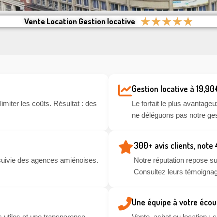
★
★
★
★
★
Vente Location Gestion locative
Gestion locative à 19,90
miter les coûts. Résultat : des
Le forfait le plus avantageu
ne déléguons pas notre ges
300+ avis clients, note
suivie des agences amiénoises.
Notre réputation repose sur
Consultez leurs témoignag
Une équipe à votre écou
 utiles et une transparence
Vente, achat ou location :