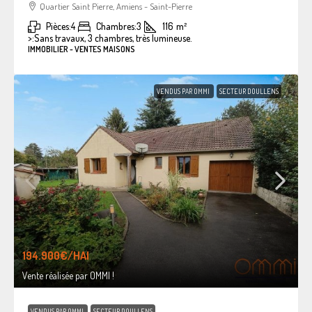
Quartier Saint Pierre, Amiens - Saint-Pierre
Pièces:
4
Chambres:
3
116
m²
>:
Sans travaux, 3 chambres, très lumineuse.
IMMOBILIER - VENTES MAISONS
VENDUS PAR OMMI
SECTEUR DOULLENS
194.900€
/HAI
Vente réalisée par OMMI !
VENDUS PAR OMMI
SECTEUR DOULLENS