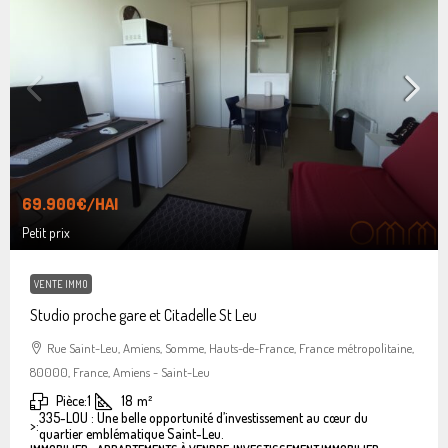
69.900€
/HAI
Petit prix
VENTE IMMO
Studio proche gare et Citadelle St Leu
Rue Saint-Leu, Amiens, Somme, Hauts-de-France, France métropolitaine,
80000, France, Amiens - Saint-Leu
Pièce:
1
18
m²
335-LOU : Une belle opportunité d’investissement au cœur du
>:
quartier emblématique Saint-Leu.