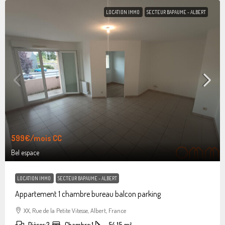
LOCATION IMMO
SECTEUR BAPAUME - ALBERT
599€
/mois CC
Bel espace
LOCATION IMMO
SECTEUR BAPAUME - ALBERT
Appartement 1 chambre bureau balcon parking
XX, Rue de la Petite Vitesse, Albert, France
Pièces:
3
Chambre:
1
54.15
m²