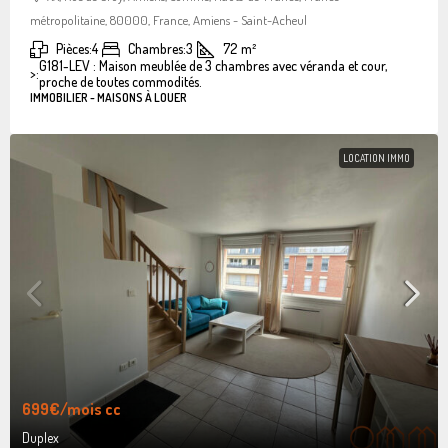
métropolitaine, 80000, France, Amiens - Saint-Acheul
Pièces:
4
Chambres:
3
72
m²
G181-LEV : Maison meublée de 3 chambres avec véranda et cour,
>:
proche de toutes commodités.
IMMOBILIER - MAISONS À LOUER
LOCATION IMMO
699€
/mois cc
Duplex