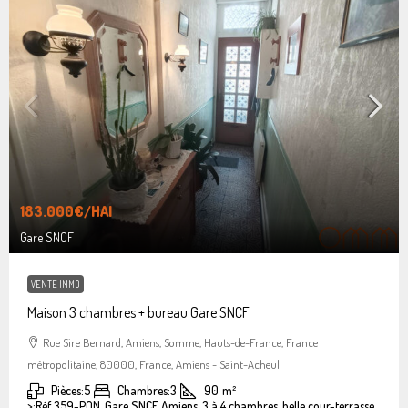
183.000€
/HAI
Gare SNCF
VENTE IMMO
Maison 3 chambres + bureau Gare SNCF
Rue Sire Bernard, Amiens, Somme, Hauts-de-France, France
métropolitaine, 80000, France, Amiens - Saint-Acheul
Pièces:
5
Chambres:
3
90
m²
>:
Réf 359-PON, Gare SNCF Amiens, 3 à 4 chambres, belle cour-terrasse.