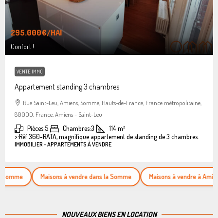
295.000€
/HAI
Confort !
VENTE IMMO
Appartement standing 3 chambres
Rue Saint-Leu, Amiens, Somme, Hauts-de-France, France métropolitaine,
80000, France, Amiens - Saint-Leu
Pièces:
5
Chambres:
3
114
m²
>:
Réf 360-RATA, magnifique appartement de standing de 3 chambres.
IMMOBILIER - APPARTEMENTS À VENDRE
Maisons à vendre dans la Somme
Maisons à vendre à Amiens
NOUVEAUX BIENS EN LOCATION