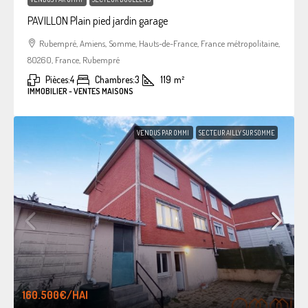
PAVILLON Plain pied jardin garage
Rubempré, Amiens, Somme, Hauts-de-France, France métropolitaine,
80260, France, Rubempré
Pièces:
4
Chambres:
3
119
m²
IMMOBILIER - VENTES MAISONS
VENDUS PAR OMMI
SECTEUR AILLY SUR SOMME
160.500€
/HAI