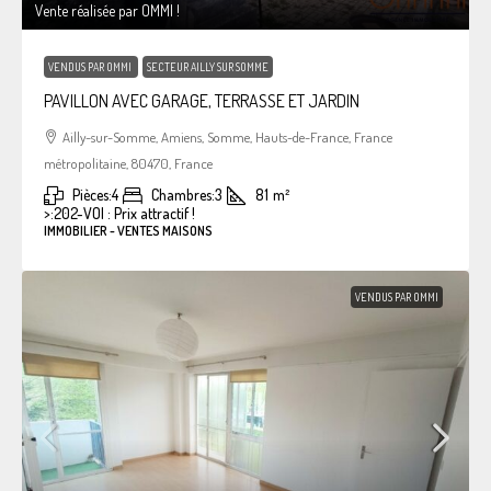
Vente réalisée par OMMI !
VENDUS PAR OMMI
SECTEUR AILLY SUR SOMME
PAVILLON AVEC GARAGE, TERRASSE ET JARDIN
Ailly-sur-Somme, Amiens, Somme, Hauts-de-France, France
métropolitaine, 80470, France
Pièces:
4
Chambres:
3
81
m²
>:
202-VOI : Prix attractif !
IMMOBILIER - VENTES MAISONS
VENDUS PAR OMMI