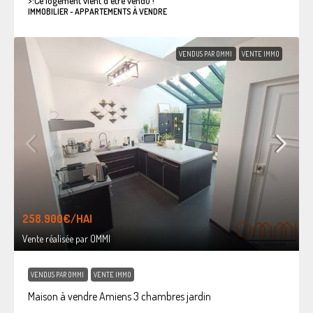
>:
Ce logement vient d'être vendu !
IMMOBILIER - APPARTEMENTS À VENDRE
VENDUS PAR OMMI
VENTE IMMO
258.900€
/HAI
Vente réalisée par OMMI
VENDUS PAR OMMI
VENTE IMMO
Maison à vendre Amiens 3 chambres jardin