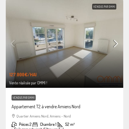
VENDUS PAR OMMI
127.000€
/HAI
Vente réalisée par OMMI !
VENDUS PAR OMMI
Appartement T2 à vendre Amiens Nord
Quartier Amiens Nord, Amiens - Nord
Pièces:
2
Chambre:
1
52
m²