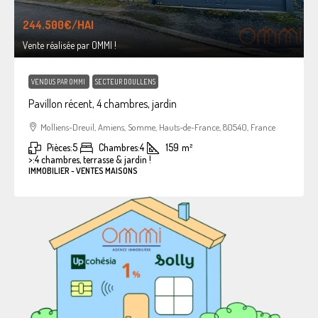
244.500€
/HAI
Vente réalisée par OMMI !
VENDUS PAR OMMI
SECTEUR DOULLENS
Pavillon récent, 4 chambres, jardin
Molliens-Dreuil, Amiens, Somme, Hauts-de-France, 80540, France
Pièces:
5
Chambres:
4
159
m²
>:
4 chambres, terrasse & jardin !
IMMOBILIER - VENTES MAISONS