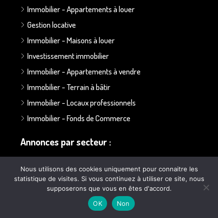
Immobilier - Appartements à louer
Gestion locative
Immobilier - Maisons à louer
Investissement immobilier
Immobilier - Appartements à vendre
Immobilier - Terrain à bâtir
Immobilier - Locaux professionnels
Immobilier - Fonds de Commerce
Annonces par secteur :
Secteur Bapaume - Albert
Nous utilisons des cookies uniquement pour connaitre les
statistique de visites. Si vous continuez à utiliser ce site, nous
Secteur Doullens
supposerons que vous en êtes d'accord.
Secteur Ailly sur Somme
OK
Non
Secteur Poulainville