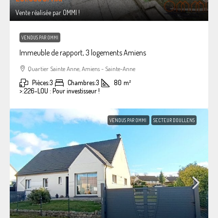
Vente réalisée par OMMI !
VENDUS PAR OMMI
Immeuble de rapport, 3 logements Amiens
Quartier Sainte Anne, Amiens - Sainte-Anne
Pièces:
3
Chambres:
3
80
m²
>:
226-LOU : Pour investisseur !
VENDUS PAR OMMI
SECTEUR DOULLENS