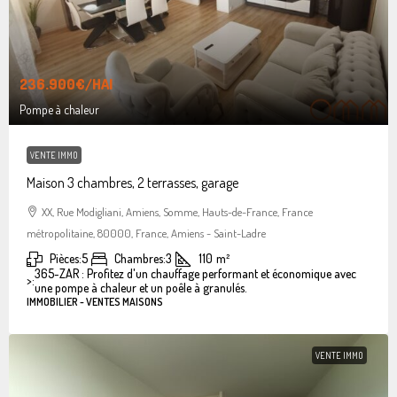
236.900€
/HAI
Pompe à chaleur
VENTE IMMO
Maison 3 chambres, 2 terrasses, garage
XX, Rue Modigliani, Amiens, Somme, Hauts-de-France, France
métropolitaine, 80000, France, Amiens - Saint-Ladre
Pièces:
5
Chambres:
3
110
m²
365-ZAR : Profitez d'un chauffage performant et économique avec
>:
une pompe à chaleur et un poêle à granulés.
IMMOBILIER - VENTES MAISONS
VENTE IMMO