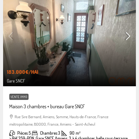
183.000€
/HAI
Gare SNCF
VENTE IMMO
Maison 3 chambres + bureau Gare SNCF
Rue Sire Bernard, Amiens, Somme, Hauts-de-France, France
métropolitaine, 80000, France, Amiens - Saint-Acheul
Pièces:
5
Chambres:
3
90
m²
>:
Réf 359-PON, Gare SNCF Amiens, 3 à 4 chambres, belle cour-terrasse.