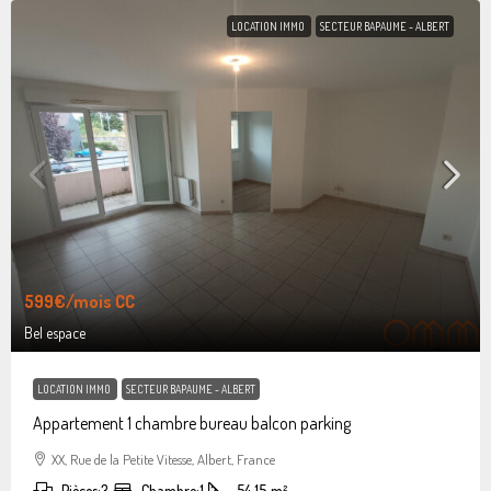
LOCATION IMMO
SECTEUR BAPAUME - ALBERT
599€
/mois CC
Bel espace
LOCATION IMMO
SECTEUR BAPAUME - ALBERT
Appartement 1 chambre bureau balcon parking
XX, Rue de la Petite Vitesse, Albert, France
Pièces:
3
Chambre:
1
54.15
m²