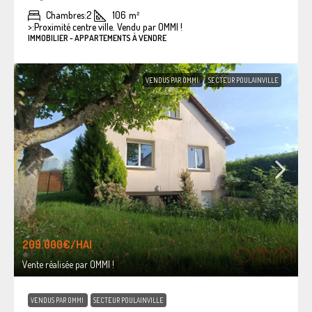
Chambres:
2
106
m²
>:
Proximité centre ville. Vendu par OMMI !
IMMOBILIER - APPARTEMENTS À VENDRE
VENDUS PAR OMMI
SECTEUR POULAINVILLE
209.000€
/HAI
Vente réalisée par OMMI !
VENDUS PAR OMMI
SECTEUR POULAINVILLE