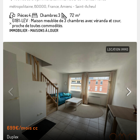
métropolitaine, 80000, France, Amiens - Saint-Acheul
Pièces:
4
Chambres:
3
72
m²
G181-LEV : Maison meublée de 3 chambres avec véranda et cour,
>:
proche de toutes commodités.
IMMOBILIER - MAISONS À LOUER
LOCATION IMMO
699€
/mois cc
Duplex