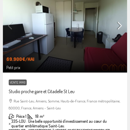
69.900€
/HAI
Petit prix
VENTE IMMO
Studio proche gare et Citadelle St Leu
Rue Saint-Leu, Amiens, Somme, Hauts-de-France, France métropolitaine,
80000, France, Amiens - Saint-Leu
Pièce:
1
18
m²
335-LOU : Une belle opportunité d’investissement au cœur du
>:
quartier emblématique Saint-Leu.