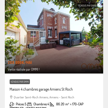
VENDUS PAR OMMI
269.000€
/HAI
Vente réalisée par OMMI !
VENDUS PAR OMMI
Maison 4 chambres garage Amiens St Roch
Quartier Saint-Roch Amiens, Amiens - Saint Roch
Pièces:
5
Chambres:
4
86.20
m²
>:
170-CAP