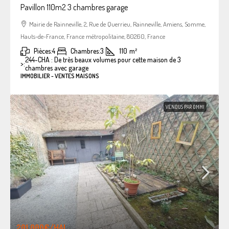
Pavillon 110m2 3 chambres garage
Mairie de Rainneville, 2, Rue de Querrieu, Rainneville, Amiens, Somme,
Hauts-de-France, France métropolitaine, 80260, France
Pièces:
4
Chambres:
3
110
m²
244-CHA : De très beaux volumes pour cette maison de 3
>:
chambres avec garage
IMMOBILIER - VENTES MAISONS
VENDUS PAR OMMI
201.000€
/HAI