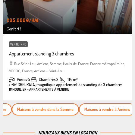
295.000€
/HAI
Confort !
VENTE IMMO
Appartement standing 3 chambres
Rue Saint-Leu, Amiens, Somme, Hauts-de-France, France métropolitaine,
80000, France, Amiens - Saint-Leu
Pièces:
5
Chambres:
3
114
m²
>:
Réf 360-RATA, magnifique appartement de standing de 3 chambres.
IMMOBILIER - APPARTEMENTS À VENDRE
Maisons à vendre dans la Somme
Maisons à vendre à Amiens
Appa
NOUVEAUX BIENS EN LOCATION