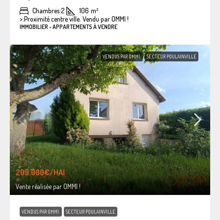
Chambres:
2
106
m²
>:
Proximité centre ville. Vendu par OMMI !
IMMOBILIER - APPARTEMENTS À VENDRE
VENDUS PAR OMMI
SECTEUR POULAINVILLE
209.000€
/HAI
Vente réalisée par OMMI !
VENDUS PAR OMMI
SECTEUR POULAINVILLE