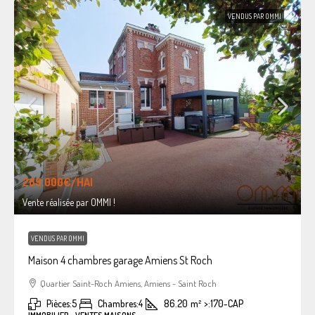
VENDUS PAR OMMI
269.000€
/HAI
Vente réalisée par OMMI !
VENDUS PAR OMMI
Maison 4 chambres garage Amiens St Roch
Quartier Saint-Roch Amiens, Amiens - Saint Roch
Pièces:
5
Chambres:
4
86.20
m²
>:
170-CAP