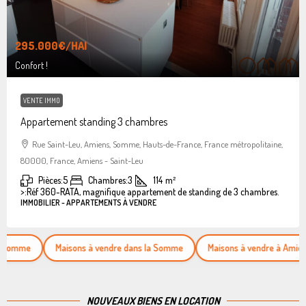
295.000€
/HAI
Confort !
VENTE IMMO
Appartement standing 3 chambres
Rue Saint-Leu, Amiens, Somme, Hauts-de-France, France métropolitaine,
80000, France, Amiens - Saint-Leu
Pièces:
5
Chambres:
3
114
m²
>:
Réf 360-RATA, magnifique appartement de standing de 3 chambres.
IMMOBILIER - APPARTEMENTS À VENDRE
Maisons à vendre dans la Somme
Maisons à vendre à Amiens
NOUVEAUX BIENS EN LOCATION