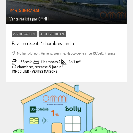
244.500€
/HAI
Vente réalisée par OMMI !
VENDUS PAR OMMI
SECTEUR DOULLENS
Pavillon récent, 4 chambres, jardin
Molliens-Dreuil, Amiens, Somme, Hauts-de-France, 80540, France
Pièces:
5
Chambres:
4
159
m²
>:
4 chambres, terrasse & jardin !
IMMOBILIER - VENTES MAISONS