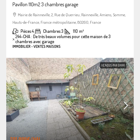
Pavillon 110m2 3 chambres garage
Mairie de Rainneville, 2, Rue de Querrieu, Rainneville, Amiens, Somme,
Hauts-de-France, France métropolitaine, 80260, France
Pièces:
4
Chambres:
3
110
m²
244-CHA : De très beaux volumes pour cette maison de 3
>:
chambres avec garage
IMMOBILIER - VENTES MAISONS
VENDUS PAR OMMI
201.000€
/HAI