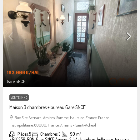
183.000€
/HAI
Gare SNCF
VENTE IMMO
Maison 3 chambres + bureau Gare SNCF
Rue Sire Bernard, Amiens, Somme, Hauts-de-France, France
métropolitaine, 80000, France, Amiens - Saint-Acheul
Pièces:
5
Chambres:
3
90
m²
>:
Réf 359-PON, Gare SNCF Amiens, 3 à 4 chambres, belle cour-terrasse.