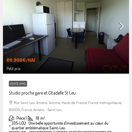
69.900€
/HAI
Petit prix
VENTE IMMO
Studio proche gare et Citadelle St Leu
Rue Saint-Leu, Amiens, Somme, Hauts-de-France, France métropolitaine,
80000, France, Amiens - Saint-Leu
Pièce:
1
18
m²
335-LOU : Une belle opportunité d’investissement au cœur du
>:
quartier emblématique Saint-Leu.