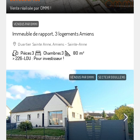
Vente réalisée par OMMI !
VENDUS PAR OMMI
Immeuble de rapport, 3 logements Amiens
Quartier Sainte Anne, Amiens - Sainte-Anne
Pièces:
3
Chambres:
3
80
m²
>:
226-LOU : Pour investisseur !
VENDUS PAR OMMI
SECTEUR DOULLENS