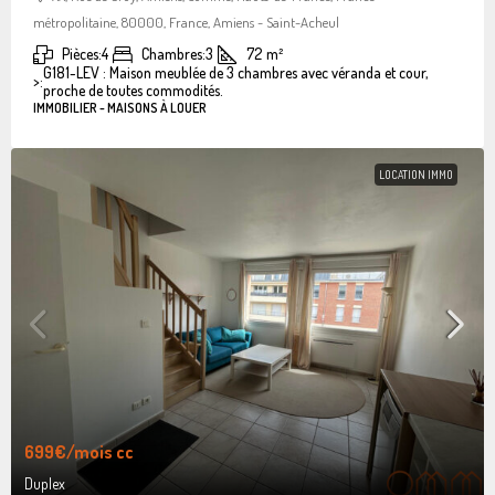
métropolitaine, 80000, France, Amiens - Saint-Acheul
Pièces:
4
Chambres:
3
72
m²
G181-LEV : Maison meublée de 3 chambres avec véranda et cour,
>:
proche de toutes commodités.
IMMOBILIER - MAISONS À LOUER
LOCATION IMMO
699€
/mois cc
Duplex