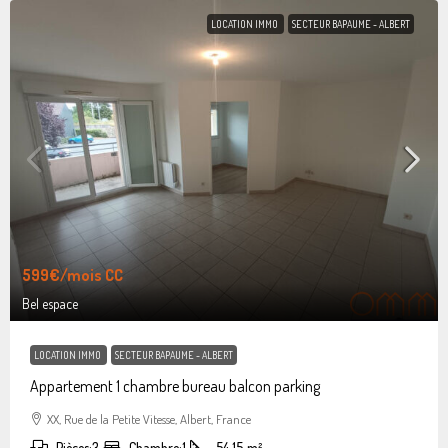
LOCATION IMMO
SECTEUR BAPAUME - ALBERT
599€
/mois CC
Bel espace
LOCATION IMMO
SECTEUR BAPAUME - ALBERT
Appartement 1 chambre bureau balcon parking
XX, Rue de la Petite Vitesse, Albert, France
Pièces:
3
Chambre:
1
54.15
m²