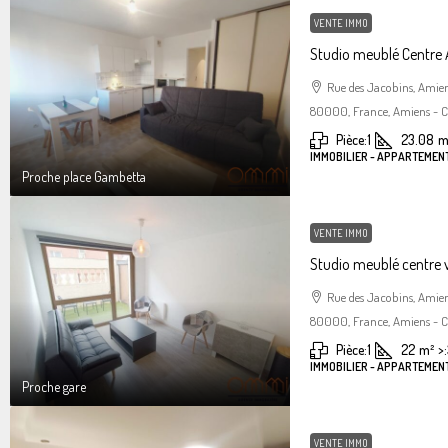
VENTE IMMO
Studio meublé Centre
Rue des Jacobins, Amie
80000, France, Amiens - Ce
Pièce:
1
23.08
m
IMMOBILIER - APPARTEMENT
Proche place Gambetta
VENTE IMMO
Studio meublé centre 
Rue des Jacobins, Amie
80000, France, Amiens - Ce
Pièce:
1
22
m²
>:
IMMOBILIER - APPARTEMENT
Proche gare
VENTE IMMO