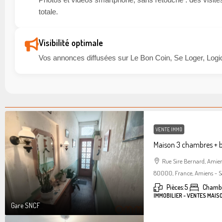
totale.
Visibilité optimale
Vos annonces diffusées sur Le Bon Coin, Se Loger, Logic
VENTE IMMO
Maison 3 chambres + 
Rue Sire Bernard, Amie
80000, France, Amiens - S
Pièces:
5
Chambr
IMMOBILIER - VENTES MAIS
Gare SNCF