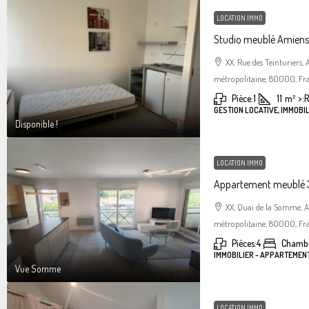
LOCATION IMMO
Studio meublé Amiens 
XX, Rue des Teinturiers
métropolitaine, 80000, Fr
Pièce:
1
11
m²
>:
R
GESTION LOCATIVE, IMMOBIL
Disponible !
LOCATION IMMO
Appartement meublé 3
XX, Quai de la Somme, 
métropolitaine, 80000, Fr
Pièces:
4
Chambr
IMMOBILIER - APPARTEMEN
Vue Somme
LOCATION IMMO