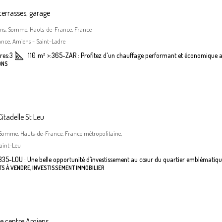
terrasses, garage
iens, Somme, Hauts-de-France, France
nce, Amiens - Saint-Ladre
es:
3
110
m²
>:
365-ZAR : Profitez d'un chauffage performant et économique a
ONS
itadelle St Leu
 Somme, Hauts-de-France, France métropolitaine,
aint-Leu
335-LOU : Une belle opportunité d’investissement au cœur du quartier emblématiqu
S À VENDRE, INVESTISSEMENT IMMOBILIER
he centre Amiens