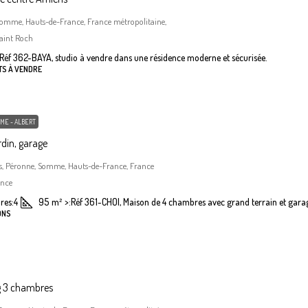
Somme, Hauts-de-France, France métropolitaine,
aint Roch
Réf 362-BAYA, studio à vendre dans une résidence moderne et sécurisée.
TS À VENDRE
ME - ALBERT
din, garage
, Péronne, Somme, Hauts-de-France, France
ance
res:
4
95
m²
>:
Réf 361-CHOI, Maison de 4 chambres avec grand terrain et gara
ONS
g 3 chambres