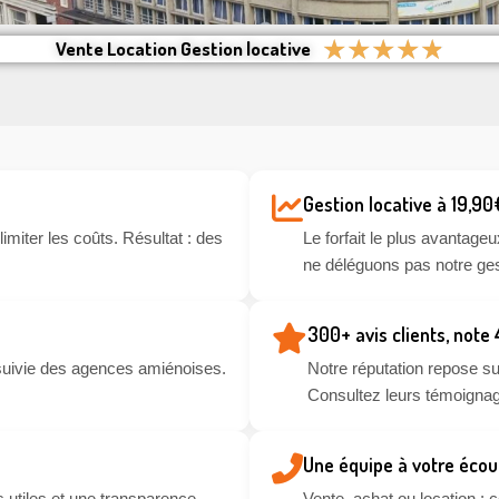
★
★
★
★
★
Vente Location Gestion locative
Gestion locative à 19,90
miter les coûts. Résultat : des
Le forfait le plus avantageu
ne déléguons pas notre ges
300+ avis clients, note
suivie des agences amiénoises.
Notre réputation repose sur
Consultez leurs témoignag
Une équipe à votre écou
 utiles et une transparence
Vente, achat ou location :