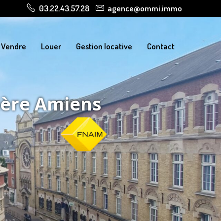
03.22.43.57.28
agence@ommi.immo
Vendre
Louer
Gestion locative
Contact
ière Amiens