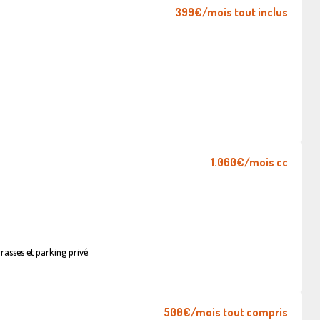
399€
/mois tout inclus
1.060€
/mois cc
asses et parking privé
500€
/mois tout compris