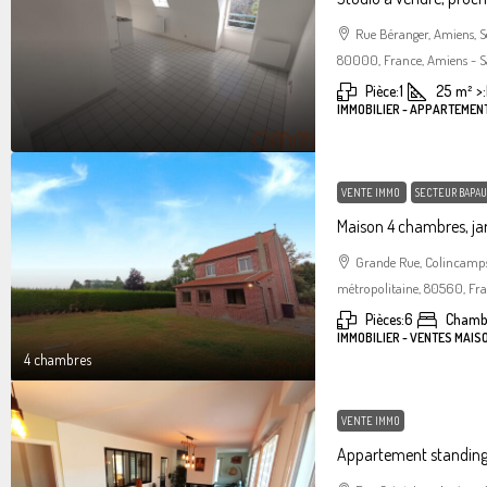
Rue Béranger, Amiens, 
80000, France, Amiens - S
Pièce:
1
25
m²
>:
IMMOBILIER - APPARTEMEN
VENTE IMMO
SECTEUR BAPAU
Maison 4 chambres, jar
Grande Rue, Colincamps
métropolitaine, 80560, Fr
Pièces:
6
Chamb
IMMOBILIER - VENTES MAIS
4 chambres
VENTE IMMO
Appartement standin