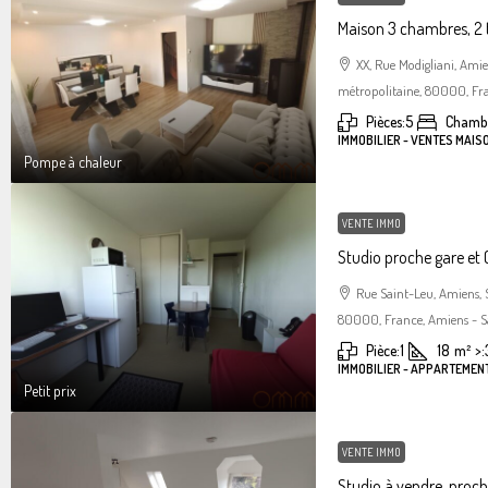
Maison 3 chambres, 2 
XX, Rue Modigliani, Am
métropolitaine, 80000, Fra
Pièces:
5
Chambr
IMMOBILIER - VENTES MAIS
Pompe à chaleur
VENTE IMMO
Studio proche gare et C
Rue Saint-Leu, Amiens,
80000, France, Amiens - S
Pièce:
1
18
m²
>:
IMMOBILIER - APPARTEMENT
Petit prix
VENTE IMMO
Studio à vendre, proc