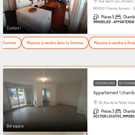
Rue Saint-Leu, Amiens,
80000, France, Amiens - S
Pièces:
5
Chambr
IMMOBILIER - APPARTEMEN
Confort !
omme
Maisons à vendre dans la Somme
Maisons à vendre à Amiens
LOCATION IMMO
SECTEUR BA
Appartement 1 chambr
XX, Rue de la Petite Vites
Pièces:
3
Chamb
GESTION LOCATIVE, IMMOBI
Bel espace