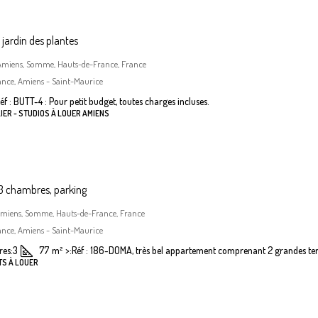
jardin des plantes
, Amiens, Somme, Hauts-de-France, France
ance, Amiens - Saint-Maurice
éf : BUTT-4 : Pour petit budget, toutes charges incluses.
IER - STUDIOS À LOUER AMIENS
 chambres, parking
Amiens, Somme, Hauts-de-France, France
ance, Amiens - Saint-Maurice
es:
3
77
m²
>:
Réf : 186-DOMA, très bel appartement comprenant 2 grandes terr
TS À LOUER