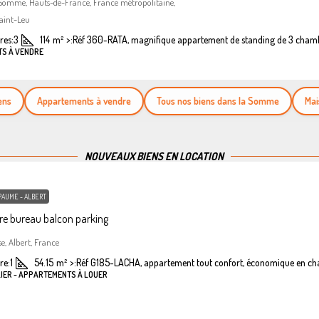
 Somme, Hauts-de-France, France métropolitaine,
aint-Leu
es:
3
114
m²
>:
Réf 360-RATA, magnifique appartement de standing de 3 cham
TS À VENDRE
Appartements à vendre
Tous nos biens dans la Somme
Maisons 
NOUVEAUX BIENS EN LOCATION
PAUME - ALBERT
e bureau balcon parking
se, Albert, France
re:
1
54.15
m²
>:
Réf G185-LACHA, appartement tout confort, économique en ch
LIER - APPARTEMENTS À LOUER