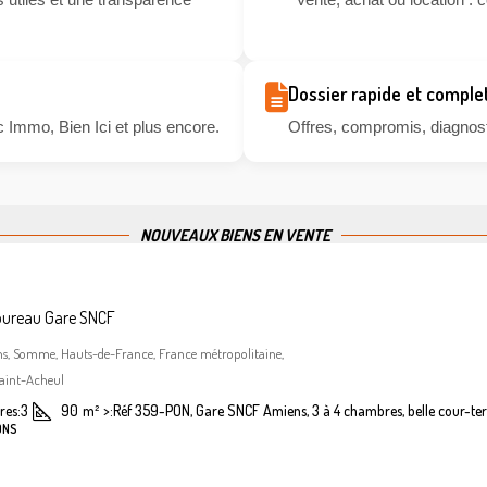
Dossier rapide et comple
 Immo, Bien Ici et plus encore.
Offres, compromis, diagnosti
NOUVEAUX BIENS EN VENTE
bureau Gare SNCF
ns, Somme, Hauts-de-France, France métropolitaine,
aint-Acheul
es:
3
90
m²
>:
Réf 359-PON, Gare SNCF Amiens, 3 à 4 chambres, belle cour-ter
ONS