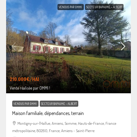
VENDUS PAR OMMI
SECTEUR BAPAUME - ALBERT
210.000€
/HAI
Vente réalisée par OMMI !
VENDUS PAR OMMI
SECTEUR BAPAUME - ALBERT
Maison familiale, dépendances, terrain
Montigny-sur-l'Hallue, Amiens, Somme, Hauts-de-France, France
métropolitaine, 80260, France, Amiens - Saint-Pierre