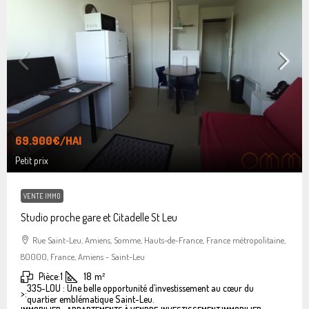
69.900€
/HAI
Petit prix
VENTE IMMO
Studio proche gare et Citadelle St Leu
Rue Saint-Leu, Amiens, Somme, Hauts-de-France, France métropolitaine,
80000, France, Amiens - Saint-Leu
Pièce:
1
18
m²
335-LOU : Une belle opportunité d’investissement au cœur du
>:
quartier emblématique Saint-Leu.