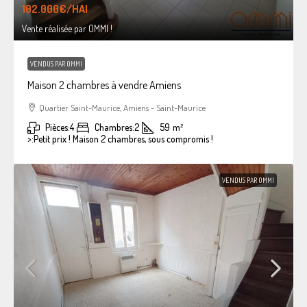
102.000€
/HAI
Vente réalisée par OMMI !
VENDUS PAR OMMI
Maison 2 chambres à vendre Amiens
Quartier Saint-Maurice, Amiens - Saint-Maurice
Pièces:
4
Chambres:
2
59
m²
>:
Petit prix ! Maison 2 chambres, sous compromis !
VENDUS PAR OMMI