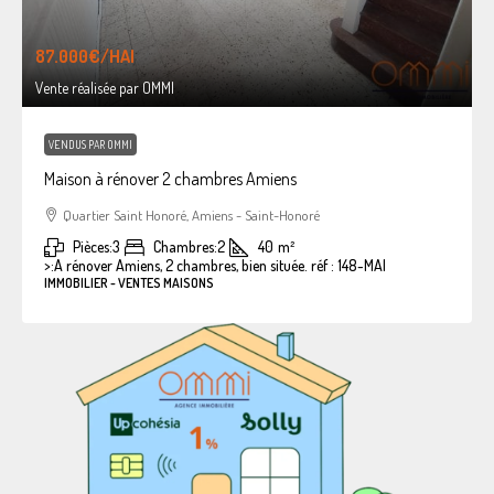
87.000€
/HAI
Vente réalisée par OMMI
VENDUS PAR OMMI
Maison à rénover 2 chambres Amiens
Quartier Saint Honoré, Amiens - Saint-Honoré
Pièces:
3
Chambres:
2
40
m²
>:
A rénover Amiens, 2 chambres, bien située. réf : 148-MAI
IMMOBILIER - VENTES MAISONS