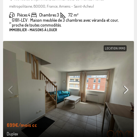
métropolitaine, 80000, France, Amiens - Saint-Acheul
Pièces:
4
Chambres:
3
72
m²
G181-LEV : Maison meublée de 3 chambres avec véranda et cour,
>:
proche de toutes commodités.
IMMOBILIER - MAISONS À LOUER
LOCATION IMMO
699€
/mois cc
Duplex