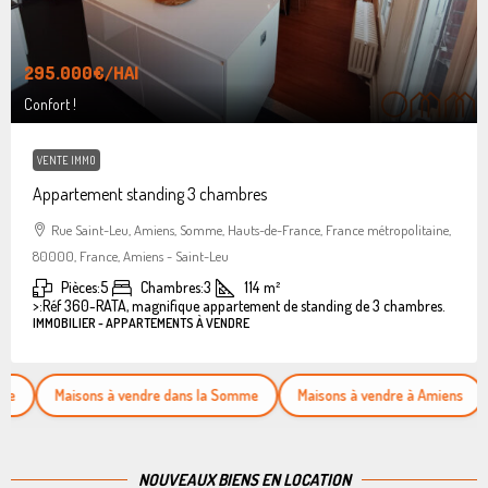
295.000€
/HAI
Confort !
VENTE IMMO
Appartement standing 3 chambres
Rue Saint-Leu, Amiens, Somme, Hauts-de-France, France métropolitaine,
80000, France, Amiens - Saint-Leu
Pièces:
5
Chambres:
3
114
m²
>:
Réf 360-RATA, magnifique appartement de standing de 3 chambres.
IMMOBILIER - APPARTEMENTS À VENDRE
Maisons à vendre dans la Somme
Maisons à vendre à Amiens
Appar
NOUVEAUX BIENS EN LOCATION