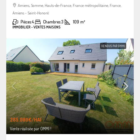
Amiens, Somme, Hauts-de-France, France métropolitaine, France,
Amiens - Saint-Honoré
Pièces:
4
Chambres:
3
109
m²
IMMOBILIER - VENTES MAISONS
VENDUS PAR OMMI
285.000€
/HAI
Vente réalisée par OMMI !