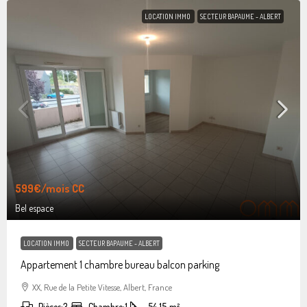
LOCATION IMMO
SECTEUR BAPAUME - ALBERT
599€
/mois CC
Bel espace
LOCATION IMMO
SECTEUR BAPAUME - ALBERT
Appartement 1 chambre bureau balcon parking
XX, Rue de la Petite Vitesse, Albert, France
Pièces:
3
Chambre:
1
54.15
m²