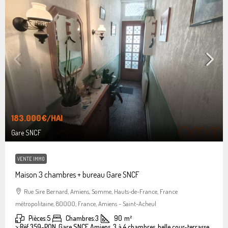
183.000€
/HAI
Gare SNCF
VENTE IMMO
Maison 3 chambres + bureau Gare SNCF
Rue Sire Bernard, Amiens, Somme, Hauts-de-France, France
métropolitaine, 80000, France, Amiens - Saint-Acheul
Pièces:
5
Chambres:
3
90
m²
>:
Réf 359-PON, Gare SNCF Amiens, 3 à 4 chambres, belle cour-terrasse.