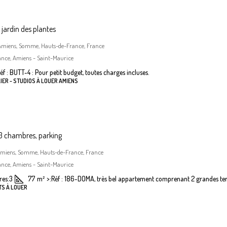
jardin des plantes
, Amiens, Somme, Hauts-de-France, France
ance, Amiens - Saint-Maurice
éf : BUTT-4 : Pour petit budget, toutes charges incluses.
IER - STUDIOS À LOUER AMIENS
 chambres, parking
Amiens, Somme, Hauts-de-France, France
ance, Amiens - Saint-Maurice
es:
3
77
m²
>:
Réf : 186-DOMA, très bel appartement comprenant 2 grandes terr
TS À LOUER