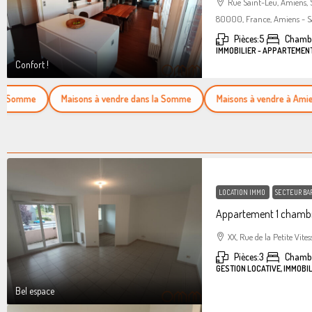
Rue Saint-Leu, Amiens,
80000, France, Amiens - S
Pièces:
5
Chambr
IMMOBILIER - APPARTEMEN
Confort !
omme
Maisons à vendre dans la Somme
Maisons à vendre à Amiens
LOCATION IMMO
SECTEUR BA
Appartement 1 chambr
XX, Rue de la Petite Vites
Pièces:
3
Chamb
GESTION LOCATIVE, IMMOBI
Bel espace