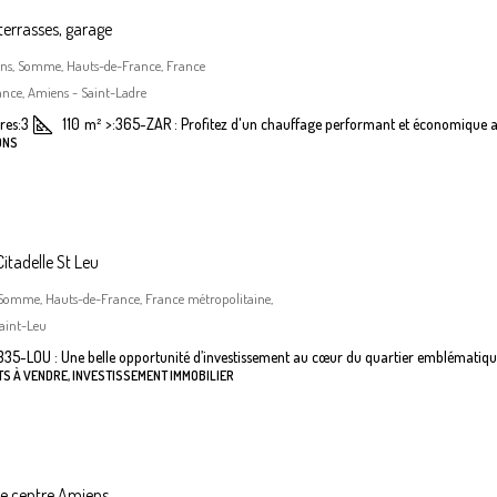
terrasses, garage
iens, Somme, Hauts-de-France, France
nce, Amiens - Saint-Ladre
es:
3
110
m²
>:
365-ZAR : Profitez d'un chauffage performant et économique a
ONS
itadelle St Leu
 Somme, Hauts-de-France, France métropolitaine,
aint-Leu
335-LOU : Une belle opportunité d’investissement au cœur du quartier emblématiqu
S À VENDRE, INVESTISSEMENT IMMOBILIER
he centre Amiens