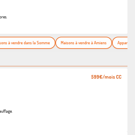
bres.
à vendre dans la Somme
Maisons à vendre à Amiens
Appartements à
599€
/mois CC
auffage.