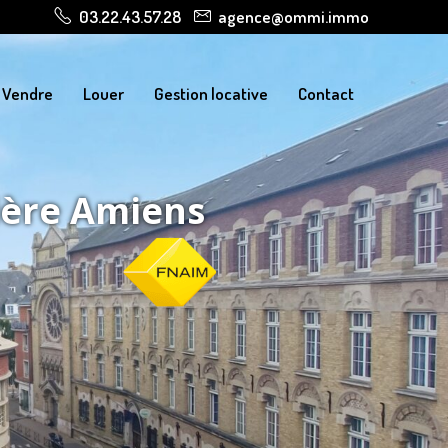
03.22.43.57.28
agence@ommi.immo
Vendre
Louer
Gestion locative
Contact
ière Amiens