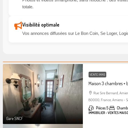
totale.
Visibilité optimale
Vos annonces diffusées sur Le Bon Coin, Se Loger, Logic
VENTE IMMO
Maison 3 chambres + 
Rue Sire Bernard, Amie
80000, France, Amiens - S
Pièces:
5
Chambr
IMMOBILIER - VENTES MAIS
Gare SNCF