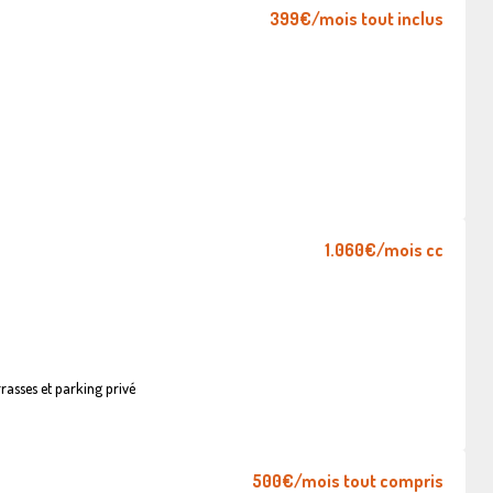
399€
/mois tout inclus
1.060€
/mois cc
asses et parking privé
500€
/mois tout compris