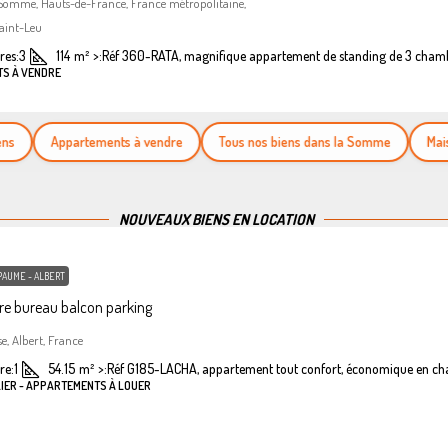
 Somme, Hauts-de-France, France métropolitaine,
aint-Leu
es:
3
114
m²
>:
Réf 360-RATA, magnifique appartement de standing de 3 cham
TS À VENDRE
Appartements à vendre
Tous nos biens dans la Somme
Maisons 
NOUVEAUX BIENS EN LOCATION
PAUME - ALBERT
e bureau balcon parking
se, Albert, France
re:
1
54.15
m²
>:
Réf G185-LACHA, appartement tout confort, économique en ch
LIER - APPARTEMENTS À LOUER