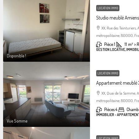
LOCATION IMMO
Studio meublé Amiens 
XX, Rue des Teinturiers
métropolitaine, 80000, Fr
Pièce:
1
11
m²
>:
R
GESTION LOCATIVE, IMMOBIL
Disponible !
LOCATION IMMO
Appartement meublé 3
XX, Quai de la Somme, 
métropolitaine, 80000, Fr
Pièces:
4
Chambr
IMMOBILIER - APPARTEMEN
Vue Somme
LOCATION IMMO