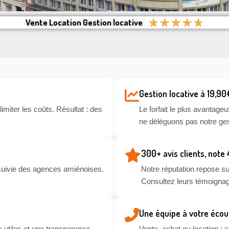
★
★
★
★
★
Vente Location Gestion locative
Gestion locative à 19,90
miter les coûts. Résultat : des
Le forfait le plus avantageu
ne déléguons pas notre ges
300+ avis clients, note
suivie des agences amiénoises.
Notre réputation repose sur
Consultez leurs témoignag
Une équipe à votre écou
 utiles et une transparence
Vente, achat ou location :