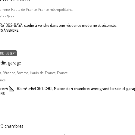
Somme, Hauts-de-France, France métropolitaine,
aint Roch
Réf 362-BAYA, studio à vendre dans une résidence moderne et sécurisée.
TS À VENDRE
ME - ALBERT
din, garage
, Péronne, Somme, Hauts-de-France, France
ance
res:
4
95
m²
>:
Réf 361-CHOI, Maison de 4 chambres avec grand terrain et gara
ONS
g 3 chambres