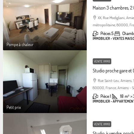
Maison 3 chambres, 2 
XX, Rue Modigliani, Am
métropolitaine, 80000, Fra
Pièces:
5
Chambr
IMMOBILIER - VENTES MAIS
Pompe à chaleur
VENTE IMMO
Studio proche gare et C
Rue Saint-Leu, Amiens,
80000, France, Amiens - S
Pièce:
1
18
m²
>:
IMMOBILIER - APPARTEMENT
Petit prix
VENTE IMMO
Studio à vendre, proc