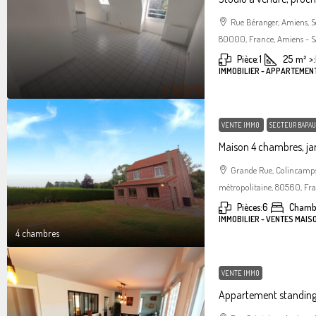
Rue Béranger, Amiens, 
80000, France, Amiens - S
Pièce:
1
25
m²
>:
IMMOBILIER - APPARTEMEN
VENTE IMMO
SECTEUR BAPAU
Maison 4 chambres, jar
Grande Rue, Colincamps
métropolitaine, 80560, Fr
Pièces:
6
Chamb
IMMOBILIER - VENTES MAIS
4 chambres
VENTE IMMO
Appartement standin