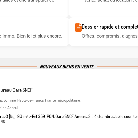
Dossier rapide et comple
 Immo, Bien Ici et plus encore.
Offres, compromis, diagnosti
NOUVEAUX BIENS EN VENTE
bureau Gare SNCF
ns, Somme, Hauts-de-France, France métropolitaine,
aint-Acheul
es:
3
90
m²
>:
Réf 359-PON, Gare SNCF Amiens, 3 à 4 chambres, belle cour-ter
ONS