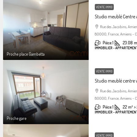
VENTE IMMO
Studio meublé Centre
Rue des Jacobins, Amie
80000, France, Amiens - Ce
Pièce:
1
23.08
m
IMMOBILIER - APPARTEMENT
Proche place Gambetta
VENTE IMMO
Studio meublé centre 
Rue des Jacobins, Amie
80000, France, Amiens - Ce
Pièce:
1
22
m²
>:
IMMOBILIER - APPARTEMENT
Proche gare
VENTE IMMO