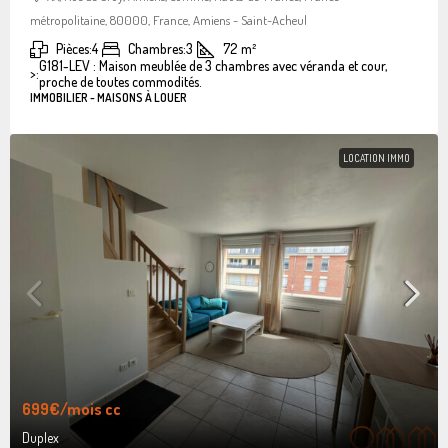
métropolitaine, 80000, France, Amiens - Saint-Acheul
Pièces:
4
Chambres:
3
72
m²
G181-LEV : Maison meublée de 3 chambres avec véranda et cour,
>:
proche de toutes commodités.
IMMOBILIER - MAISONS À LOUER
LOCATION IMMO
699€
/mois cc
Duplex