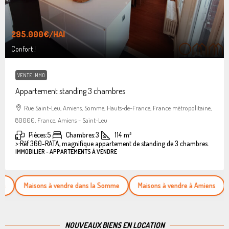
295.000€
/HAI
Confort !
VENTE IMMO
Appartement standing 3 chambres
Rue Saint-Leu, Amiens, Somme, Hauts-de-France, France métropolitaine,
80000, France, Amiens - Saint-Leu
Pièces:
5
Chambres:
3
114
m²
>:
Réf 360-RATA, magnifique appartement de standing de 3 chambres.
IMMOBILIER - APPARTEMENTS À VENDRE
Maisons à vendre dans la Somme
Maisons à vendre à Amiens
Appart
NOUVEAUX BIENS EN LOCATION