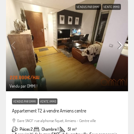
VENDUS PAR OMMI
VENTE IMMO
228.000€
/HAI
Vendu par OMMI !
VENDUS PAR OMMI
VENTE IMMO
Appartement T2 à vendre Amiens centre
Gare SNCF rue alphonse fiquet, Amiens - Centre ville
Pièces:
2
Chambre:
1
51
m²