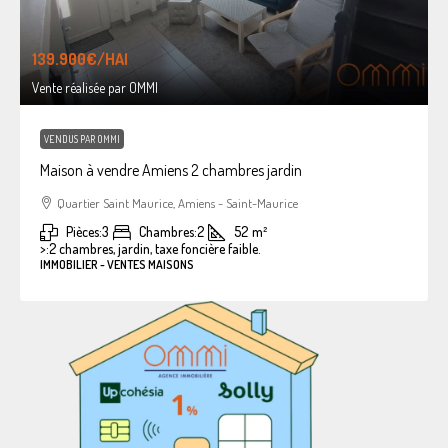
139.900€
/HAI
Vente réalisée par OMMI
VENDUS PAR OMMI
Maison à vendre Amiens 2 chambres jardin
Quartier Saint Maurice, Amiens - Saint-Maurice
Pièces:
3
Chambres:
2
52
m²
>:
2 chambres, jardin, taxe foncière faible.
IMMOBILIER - VENTES MAISONS