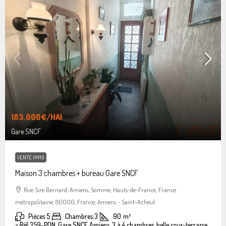
183.000€
/HAI
Gare SNCF
VENTE IMMO
Maison 3 chambres + bureau Gare SNCF
Rue Sire Bernard, Amiens, Somme, Hauts-de-France, France
métropolitaine, 80000, France, Amiens - Saint-Acheul
Pièces:
5
Chambres:
3
90
m²
>:
Réf 359-PON, Gare SNCF Amiens, 3 à 4 chambres, belle cour-terrasse.