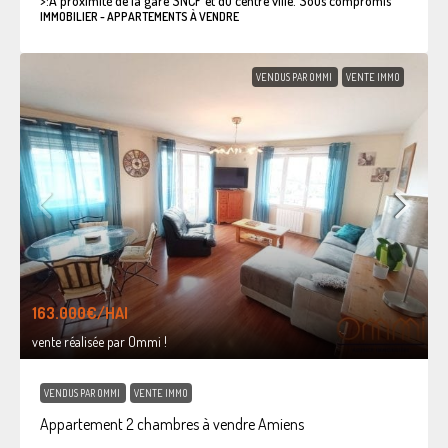
>:
A proximité de la gare SNCF et du centre ville. Sous compromis
IMMOBILIER - APPARTEMENTS À VENDRE
VENDUS PAR OMMI
VENTE IMMO
163.000€
/HAI
vente réalisée par Ommi !
VENDUS PAR OMMI
VENTE IMMO
Appartement 2 chambres à vendre Amiens