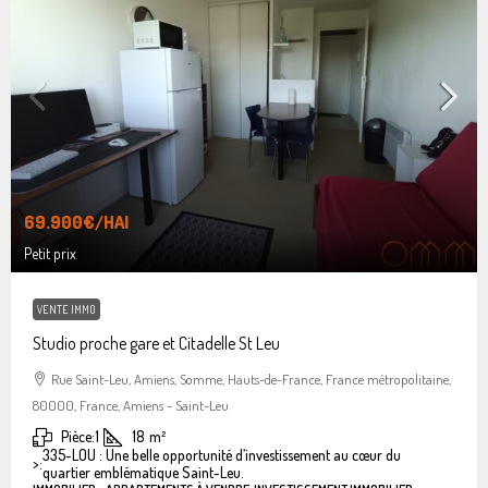
69.900€
/HAI
Petit prix
VENTE IMMO
Studio proche gare et Citadelle St Leu
Rue Saint-Leu, Amiens, Somme, Hauts-de-France, France métropolitaine,
80000, France, Amiens - Saint-Leu
Pièce:
1
18
m²
335-LOU : Une belle opportunité d’investissement au cœur du
>:
quartier emblématique Saint-Leu.