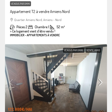
VENDUS PAR OMMI
Appartement T2 à vendre Amiens Nord
Quartier Amiens Nord, Amiens - Nord
Pièces:
2
Chambre:
1
52
m²
>:
Ce logement vient d'être vendu !
IMMOBILIER - APPARTEMENTS À VENDRE
VENDUS PAR OMMI
VENTE IMMO
122.000€
/HAI