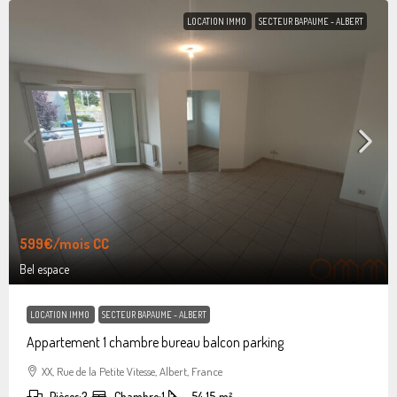
LOCATION IMMO
SECTEUR BAPAUME - ALBERT
599€
/mois CC
Bel espace
LOCATION IMMO
SECTEUR BAPAUME - ALBERT
Appartement 1 chambre bureau balcon parking
XX, Rue de la Petite Vitesse, Albert, France
Pièces:
3
Chambre:
1
54.15
m²