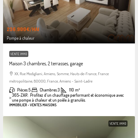
236.900€
/HAI
Pompe à chaleur
VENTE IMMO
Maison 3 chambres, 2 terrasses, garage
XX, Rue Modigliani, Amiens, Somme, Hauts-de-France, France
métropolitaine, 80000, France, Amiens - Saint-Ladre
Pièces:
5
Chambres:
3
110
m²
365-ZAR : Profitez d'un chauffage performant et économique avec
>:
une pompe à chaleur et un poêle à granulés.
IMMOBILIER - VENTES MAISONS
VENTE IMMO