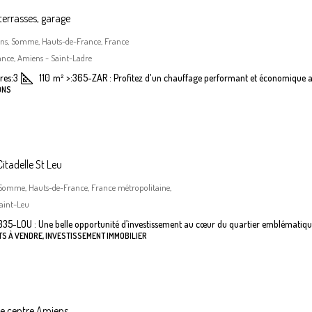
terrasses, garage
iens, Somme, Hauts-de-France, France
nce, Amiens - Saint-Ladre
es:
3
110
m²
>:
365-ZAR : Profitez d'un chauffage performant et économique a
ONS
itadelle St Leu
 Somme, Hauts-de-France, France métropolitaine,
aint-Leu
335-LOU : Une belle opportunité d’investissement au cœur du quartier emblématiqu
S À VENDRE, INVESTISSEMENT IMMOBILIER
he centre Amiens