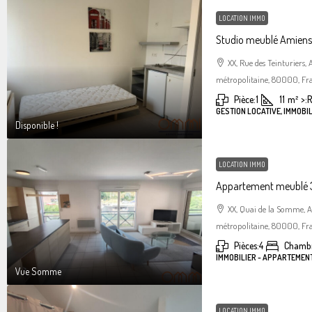
LOCATION IMMO
Studio meublé Amiens 
XX, Rue des Teinturiers
métropolitaine, 80000, Fr
Pièce:
1
11
m²
>:
R
GESTION LOCATIVE, IMMOBIL
Disponible !
LOCATION IMMO
Appartement meublé 3
XX, Quai de la Somme, 
métropolitaine, 80000, Fr
Pièces:
4
Chambr
IMMOBILIER - APPARTEMEN
Vue Somme
LOCATION IMMO