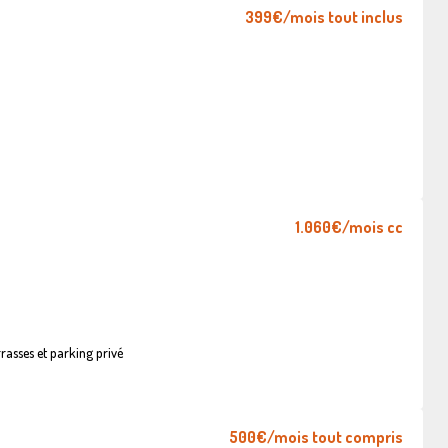
399€
/mois tout inclus
1.060€
/mois cc
asses et parking privé
500€
/mois tout compris