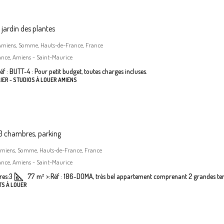
jardin des plantes
, Amiens, Somme, Hauts-de-France, France
ance, Amiens - Saint-Maurice
éf : BUTT-4 : Pour petit budget, toutes charges incluses.
IER - STUDIOS À LOUER AMIENS
 chambres, parking
Amiens, Somme, Hauts-de-France, France
ance, Amiens - Saint-Maurice
es:
3
77
m²
>:
Réf : 186-DOMA, très bel appartement comprenant 2 grandes terr
TS À LOUER