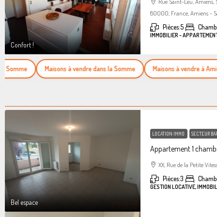
Rue Saint-Leu, Amiens,
80000, France, Amiens - S
Pièces:
5
Chambr
IMMOBILIER - APPARTEMEN
Confort !
Somme
Maisons à vendre dans la Somme
Maisons à vendre à Amiens
LOCATION IMMO
SECTEUR BA
Appartement 1 chambr
XX, Rue de la Petite Vites
Pièces:
3
Chamb
GESTION LOCATIVE, IMMOBI
Bel espace