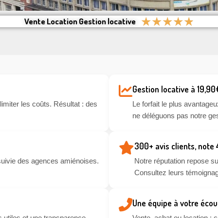
★
★
★
★
★
Vente Location Gestion locative
Gestion locative à 19,90
miter les coûts. Résultat : des
Le forfait le plus avantageu
ne déléguons pas notre ges
300+ avis clients, note
suivie des agences amiénoises.
Notre réputation repose sur
Consultez leurs témoignag
Une équipe à votre écou
 utiles et une transparence
Vente, achat ou location :