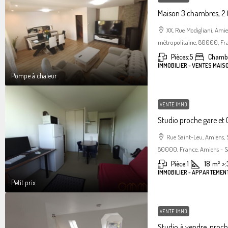
Maison 3 chambres, 2 
XX, Rue Modigliani, Am
métropolitaine, 80000, Fra
Pièces:
5
Chambr
IMMOBILIER - VENTES MAIS
Pompe à chaleur
VENTE IMMO
Studio proche gare et C
Rue Saint-Leu, Amiens,
80000, France, Amiens - S
Pièce:
1
18
m²
>:
IMMOBILIER - APPARTEMENT
Petit prix
VENTE IMMO
Studio à vendre, proc