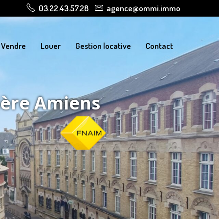
03.22.43.57.28
agence@ommi.immo
Vendre
Louer
Gestion locative
Contact
ière Amiens