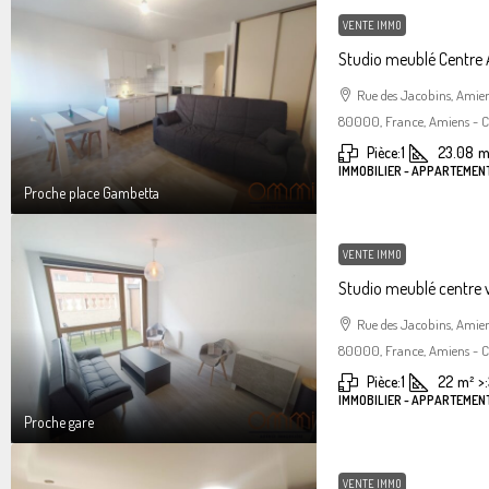
VENTE IMMO
Studio meublé Centre
Rue des Jacobins, Amie
80000, France, Amiens - Ce
Pièce:
1
23.08
m
IMMOBILIER - APPARTEMENT
Proche place Gambetta
VENTE IMMO
Studio meublé centre 
Rue des Jacobins, Amie
80000, France, Amiens - Ce
Pièce:
1
22
m²
>:
IMMOBILIER - APPARTEMENT
Proche gare
VENTE IMMO