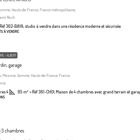
Somme, Hauts-de-France, France métropolitaine,
aint Roch
Réf 362-BAYA, studio à vendre dans une résidence moderne et sécurisée.
TS À VENDRE
ME - ALBERT
din, garage
, Péronne, Somme, Hauts-de-France, France
ance
res:
4
95
m²
>:
Réf 361-CHOI, Maison de 4 chambres avec grand terrain et gara
ONS
g 3 chambres