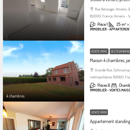
Rue Béranger, Amiens, 
80000, France, Amiens - S
Pièce:
1
25
m²
>:
IMMOBILIER - APPARTEMEN
VENTE IMMO
SECTEUR BAPAU
Maison 4 chambres, jar
Grande Rue, Colincamps
métropolitaine, 80560, Fr
Pièces:
6
Chamb
IMMOBILIER - VENTES MAIS
4 chambres
VENTE IMMO
Appartement standin