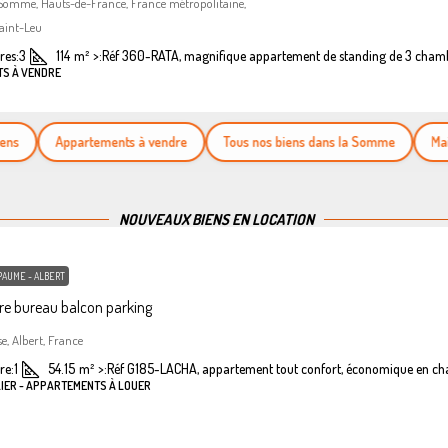
 Somme, Hauts-de-France, France métropolitaine,
aint-Leu
es:
3
114
m²
>:
Réf 360-RATA, magnifique appartement de standing de 3 cham
TS À VENDRE
Appartements à vendre
Tous nos biens dans la Somme
Maisons
NOUVEAUX BIENS EN LOCATION
PAUME - ALBERT
e bureau balcon parking
se, Albert, France
re:
1
54.15
m²
>:
Réf G185-LACHA, appartement tout confort, économique en ch
LIER - APPARTEMENTS À LOUER