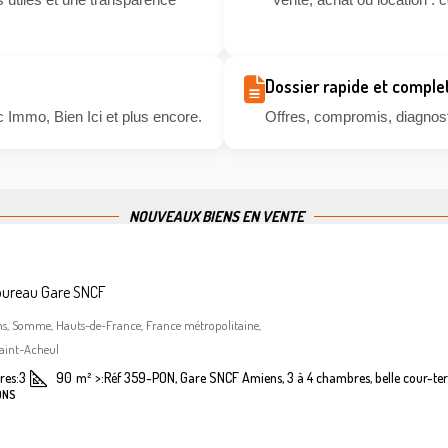
Dossier rapide et comple
 Immo, Bien Ici et plus encore.
Offres, compromis, diagnosti
NOUVEAUX BIENS EN VENTE
bureau Gare SNCF
ns, Somme, Hauts-de-France, France métropolitaine,
aint-Acheul
es:
3
90
m²
>:
Réf 359-PON, Gare SNCF Amiens, 3 à 4 chambres, belle cour-ter
ONS