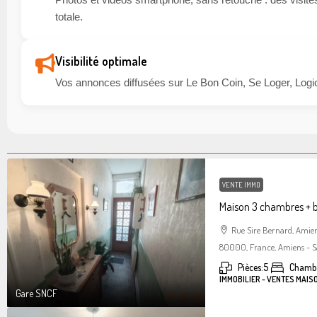
totale.
Visibilité optimale
Vos annonces diffusées sur Le Bon Coin, Se Loger, Logic
VENTE IMMO
Maison 3 chambres + 
Rue Sire Bernard, Amie
80000, France, Amiens - S
Pièces:
5
Chambr
IMMOBILIER - VENTES MAIS
Gare SNCF