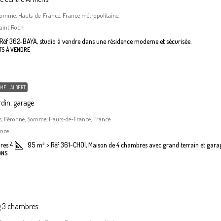
Somme, Hauts-de-France, France métropolitaine,
aint Roch
Réf 362-BAYA, studio à vendre dans une résidence moderne et sécurisée.
TS À VENDRE
ME - ALBERT
din, garage
, Péronne, Somme, Hauts-de-France, France
ance
res:
4
95
m²
>:
Réf 361-CHOI, Maison de 4 chambres avec grand terrain et gara
ONS
g 3 chambres