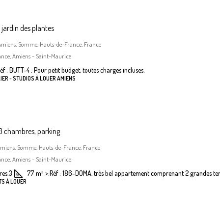
jardin des plantes
, Amiens, Somme, Hauts-de-France, France
ance, Amiens - Saint-Maurice
éf : BUTT-4 : Pour petit budget, toutes charges incluses.
IER - STUDIOS À LOUER AMIENS
 chambres, parking
Amiens, Somme, Hauts-de-France, France
ance, Amiens - Saint-Maurice
es:
3
77
m²
>:
Réf : 186-DOMA, très bel appartement comprenant 2 grandes terr
TS À LOUER