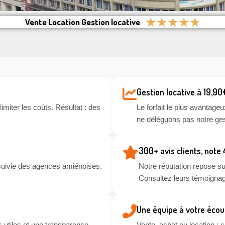
★
★
★
★
★
Vente Location Gestion locative
Gestion locative à 19,90
miter les coûts. Résultat : des
Le forfait le plus avantageu
ne déléguons pas notre ges
300+ avis clients, note
suivie des agences amiénoises.
Notre réputation repose sur
Consultez leurs témoignag
Une équipe à votre écou
 utiles et une transparence
Vente, achat ou location :