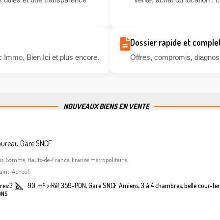
Dossier rapide et comple
 Immo, Bien Ici et plus encore.
Offres, compromis, diagnosti
NOUVEAUX BIENS EN VENTE
bureau Gare SNCF
ns, Somme, Hauts-de-France, France métropolitaine,
aint-Acheul
es:
3
90
m²
>:
Réf 359-PON, Gare SNCF Amiens, 3 à 4 chambres, belle cour-ter
ONS