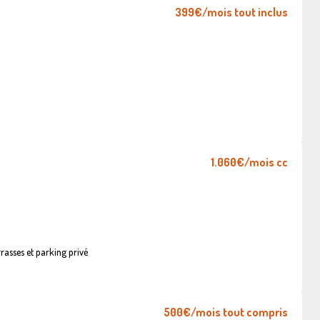
399€
/mois tout inclus
1.060€
/mois cc
asses et parking privé
500€
/mois tout compris