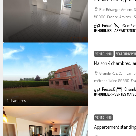
Rue Béranger, Amiens, 
80000, France, Amiens - S
Pièce:
1
25
m²
>:
IMMOBILIER - APPARTEMEN
VENTE IMMO
SECTEUR BAPAU
Maison 4 chambres, jar
Grande Rue, Colincamps
métropolitaine, 80560, Fr
Pièces:
6
Chamb
IMMOBILIER - VENTES MAIS
4 chambres
VENTE IMMO
Appartement standin