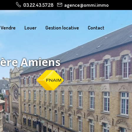
03.22.43.57.28
agence@ommi.immo
Vendre
Louer
Gestion locative
Contact
ière Amiens