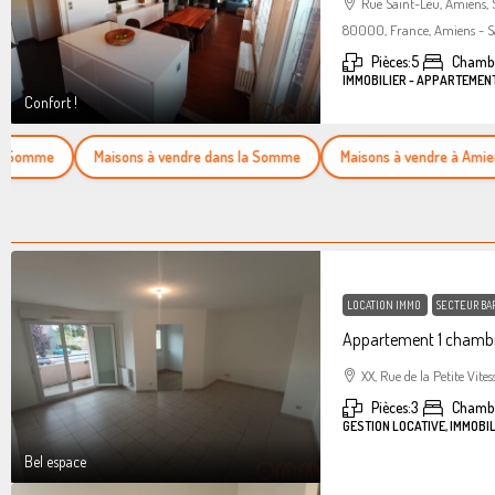
Rue Saint-Leu, Amiens,
80000, France, Amiens - S
Pièces:
5
Chambr
IMMOBILIER - APPARTEMEN
Confort !
mme
Maisons à vendre dans la Somme
Maisons à vendre à Amiens
LOCATION IMMO
SECTEUR BA
Appartement 1 chambr
XX, Rue de la Petite Vites
Pièces:
3
Chamb
GESTION LOCATIVE, IMMOBI
Bel espace