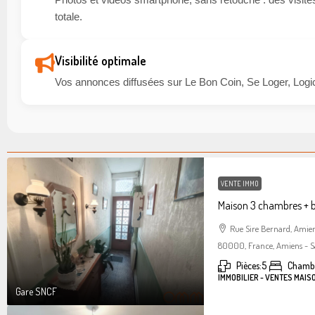
totale.
Visibilité optimale
Vos annonces diffusées sur Le Bon Coin, Se Loger, Logic
VENTE IMMO
Maison 3 chambres + 
Rue Sire Bernard, Amie
80000, France, Amiens - S
Pièces:
5
Chambr
IMMOBILIER - VENTES MAIS
Gare SNCF