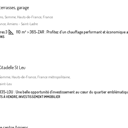
terrasses, garage
iens, Somme, Hauts-de-France, France
nce, Amiens - Saint-Ladre
es:
3
110
m²
>:
365-ZAR : Profitez d'un chauffage performant et économique a
ONS
itadelle St Leu
 Somme, Hauts-de-France, France métropolitaine,
aint-Leu
335-LOU : Une belle opportunité d’investissement au cœur du quartier emblématiqu
S À VENDRE, INVESTISSEMENT IMMOBILIER
he centre Amiens