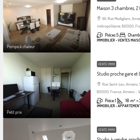
Maison 3 chambres, 2 
XX, Rue Modigliani, Am
métropolitaine, 80000, Fra
Pièces:
5
Chambr
IMMOBILIER - VENTES MAIS
Pompe à chaleur
VENTE IMMO
Studio proche gare et C
Rue Saint-Leu, Amiens,
80000, France, Amiens - S
Pièce:
1
18
m²
>:
IMMOBILIER - APPARTEMENT
Petit prix
VENTE IMMO
Studio à vendre, proc