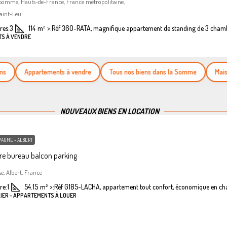
 Somme, Hauts-de-France, France métropolitaine,
aint-Leu
es:
3
114
m²
>:
Réf 360-RATA, magnifique appartement de standing de 3 cham
TS À VENDRE
Appartements à vendre
Tous nos biens dans la Somme
Maisons 
NOUVEAUX BIENS EN LOCATION
PAUME - ALBERT
e bureau balcon parking
se, Albert, France
re:
1
54.15
m²
>:
Réf G185-LACHA, appartement tout confort, économique en ch
LIER - APPARTEMENTS À LOUER