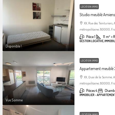
LOCATION IMMO
Studio meublé Amiens 
XX, Rue des Teinturiers
métropolitaine, 80000, Fr
Pièce:
1
11
m²
>:
R
GESTION LOCATIVE, IMMOBIL
Disponible !
LOCATION IMMO
Appartement meublé 3
XX, Quai de la Somme, 
métropolitaine, 80000, Fr
Pièces:
4
Chambr
IMMOBILIER - APPARTEMEN
Vue Somme
LOCATION IMMO