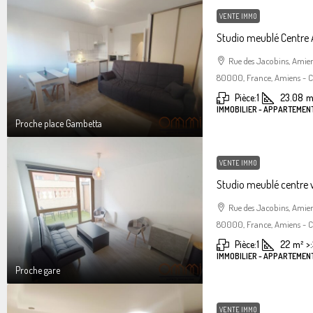
VENTE IMMO
Studio meublé Centre
Rue des Jacobins, Amie
80000, France, Amiens - Ce
Pièce:
1
23.08
m
IMMOBILIER - APPARTEMENT
Proche place Gambetta
VENTE IMMO
Studio meublé centre 
Rue des Jacobins, Amie
80000, France, Amiens - Ce
Pièce:
1
22
m²
>:
IMMOBILIER - APPARTEMENT
Proche gare
VENTE IMMO