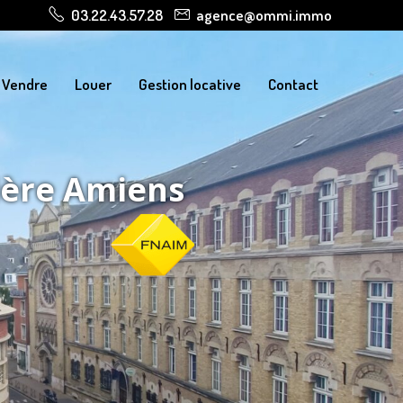
03.22.43.57.28
agence@ommi.immo
Vendre
Louer
Gestion locative
Contact
ière Amiens