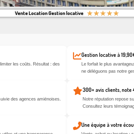
★
★
★
★
★
Vente Location Gestion locative
Gestion locative à 19,90
miter les coûts. Résultat : des
Le forfait le plus avantageu
ne déléguons pas notre ges
300+ avis clients, note
suivie des agences amiénoises.
Notre réputation repose sur
Consultez leurs témoignag
Une équipe à votre écou
 utiles et une transparence
Vente, achat ou location :