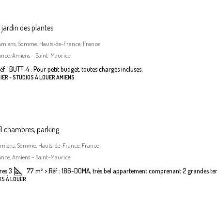
jardin des plantes
, Amiens, Somme, Hauts-de-France, France
ance, Amiens - Saint-Maurice
éf : BUTT-4 : Pour petit budget, toutes charges incluses.
IER - STUDIOS À LOUER AMIENS
 chambres, parking
Amiens, Somme, Hauts-de-France, France
ance, Amiens - Saint-Maurice
es:
3
77
m²
>:
Réf : 186-DOMA, très bel appartement comprenant 2 grandes terr
TS À LOUER