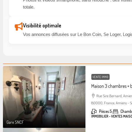
totale.
Visibilité optimale
Vos annonces diffusées sur Le Bon Coin, Se Loger, Logic
VENTE IMMO
Maison 3 chambres + 
Rue Sire Bernard, Amie
80000, France, Amiens - S
Pièces:
5
Chambr
IMMOBILIER - VENTES MAIS
Gare SNCF