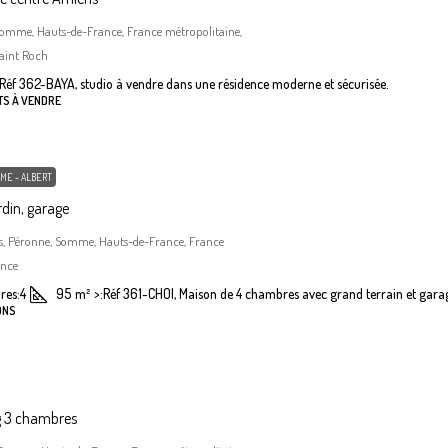
Somme, Hauts-de-France, France métropolitaine,
aint Roch
Réf 362-BAYA, studio à vendre dans une résidence moderne et sécurisée.
TS À VENDRE
ME - ALBERT
din, garage
, Péronne, Somme, Hauts-de-France, France
ance
res:
4
95
m²
>:
Réf 361-CHOI, Maison de 4 chambres avec grand terrain et gara
ONS
g 3 chambres