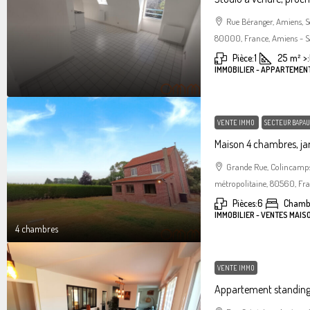
Rue Béranger, Amiens, 
80000, France, Amiens - S
Pièce:
1
25
m²
>:
IMMOBILIER - APPARTEMEN
VENTE IMMO
SECTEUR BAPAU
Maison 4 chambres, jar
Grande Rue, Colincamps
métropolitaine, 80560, Fr
Pièces:
6
Chamb
IMMOBILIER - VENTES MAIS
4 chambres
VENTE IMMO
Appartement standin