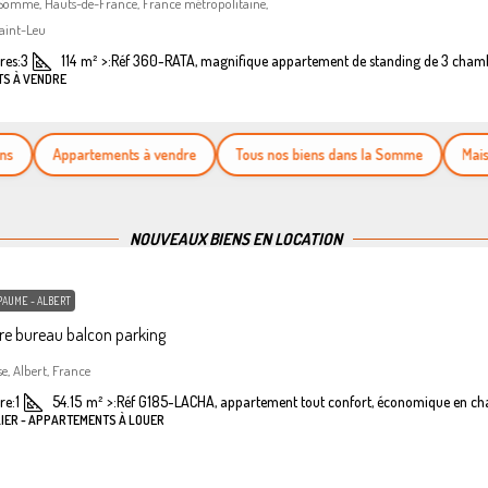
 Somme, Hauts-de-France, France métropolitaine,
aint-Leu
es:
3
114
m²
>:
Réf 360-RATA, magnifique appartement de standing de 3 cham
TS À VENDRE
Appartements à vendre
Tous nos biens dans la Somme
Maisons à
NOUVEAUX BIENS EN LOCATION
PAUME - ALBERT
e bureau balcon parking
se, Albert, France
re:
1
54.15
m²
>:
Réf G185-LACHA, appartement tout confort, économique en ch
LIER - APPARTEMENTS À LOUER