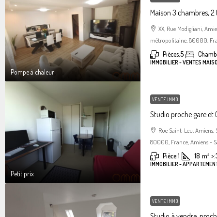
Maison 3 chambres, 2 
XX, Rue Modigliani, Am
métropolitaine, 80000, Fra
Pièces:
5
Chambr
IMMOBILIER - VENTES MAIS
Pompe à chaleur
VENTE IMMO
Studio proche gare et C
Rue Saint-Leu, Amiens,
80000, France, Amiens - S
Pièce:
1
18
m²
>:
IMMOBILIER - APPARTEMENT
Petit prix
VENTE IMMO
Studio à vendre, proc