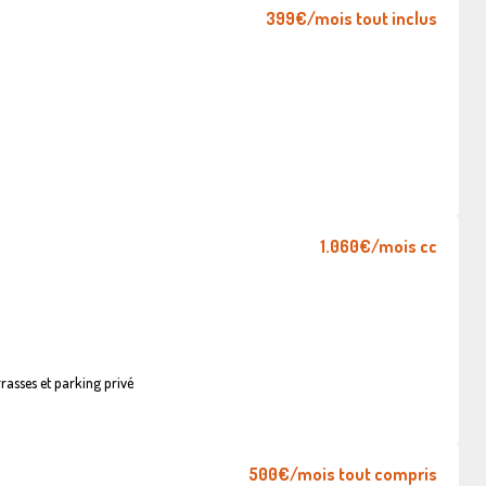
399€
/mois tout inclus
1.060€
/mois cc
asses et parking privé
500€
/mois tout compris