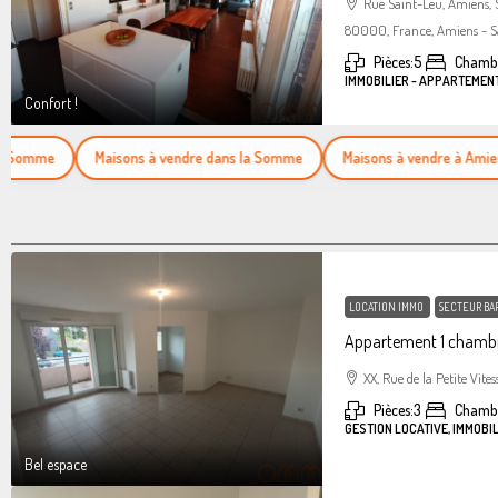
Rue Saint-Leu, Amiens,
80000, France, Amiens - S
Pièces:
5
Chambr
IMMOBILIER - APPARTEMEN
Confort !
mme
Maisons à vendre dans la Somme
Maisons à vendre à Amiens
LOCATION IMMO
SECTEUR BA
Appartement 1 chambr
XX, Rue de la Petite Vites
Pièces:
3
Chamb
GESTION LOCATIVE, IMMOBI
Bel espace