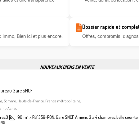
Dossier rapide et comple
 Immo, Bien Ici et plus encore.
Offres, compromis, diagnosti
NOUVEAUX BIENS EN VENTE
bureau Gare SNCF
ns, Somme, Hauts-de-France, France métropolitaine,
aint-Acheul
es:
3
90
m²
>:
Réf 359-PON, Gare SNCF Amiens, 3 à 4 chambres, belle cour-ter
ONS