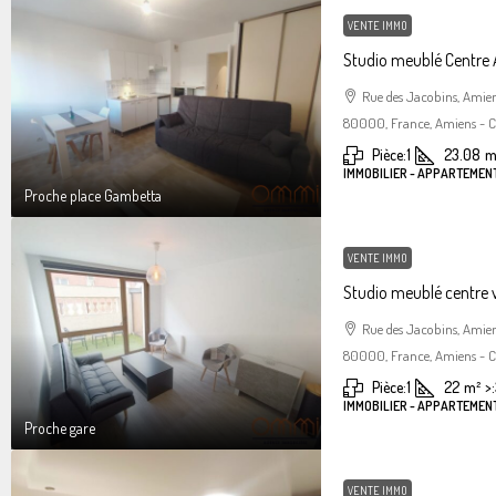
VENTE IMMO
Studio meublé Centre
Rue des Jacobins, Amie
80000, France, Amiens - Ce
Pièce:
1
23.08
m
IMMOBILIER - APPARTEMENT
Proche place Gambetta
VENTE IMMO
Studio meublé centre 
Rue des Jacobins, Amie
80000, France, Amiens - Ce
Pièce:
1
22
m²
>:
IMMOBILIER - APPARTEMENT
Proche gare
VENTE IMMO