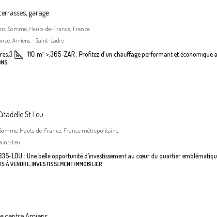
terrasses, garage
iens, Somme, Hauts-de-France, France
nce, Amiens - Saint-Ladre
es:
3
110
m²
>:
365-ZAR : Profitez d'un chauffage performant et économique a
ONS
itadelle St Leu
 Somme, Hauts-de-France, France métropolitaine,
aint-Leu
335-LOU : Une belle opportunité d’investissement au cœur du quartier emblématiqu
S À VENDRE, INVESTISSEMENT IMMOBILIER
he centre Amiens