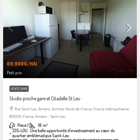
69.900€
/HAI
Petit prix
VENTE IMMO
Studio proche gare et Citadelle St Leu
Rue Saint-Leu, Amiens, Somme, Hauts-de-France, France métropolitaine,
80000, France, Amiens - Saint-Leu
Pièce:
1
18
m²
335-LOU : Une belle opportunité d’investissement au cœur du
>:
quartier emblématique Saint-Leu.