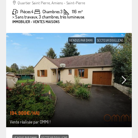
Quartier Saint Pierre, Amiens - Saint-Pierre
Pièces:
4
Chambres:
3
116
m²
>:
Sans travaux, 3 chambres, très lumineuse.
IMMOBILIER - VENTES MAISONS
VENDUS PAR OMMI
SECTEUR DOULLENS
194.900€
/HAI
Vente réalisée par OMMI !
VENDUS PAR OMMI
SECTEUR DOULLENS