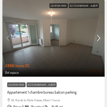
LOCATION IMMO
SECTEUR BAPAUME - ALBERT
599€
/mois CC
Bel espace
LOCATION IMMO
SECTEUR BAPAUME - ALBERT
Appartement 1 chambre bureau balcon parking
XX, Rue de la Petite Vitesse, Albert, France
Pièces:
3
Chambre:
1
54.15
m²