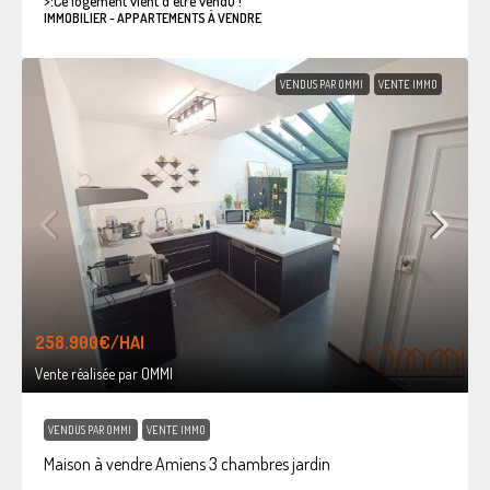
>:
Ce logement vient d'être vendu !
IMMOBILIER - APPARTEMENTS À VENDRE
VENDUS PAR OMMI
VENTE IMMO
258.900€
/HAI
Vente réalisée par OMMI
VENDUS PAR OMMI
VENTE IMMO
Maison à vendre Amiens 3 chambres jardin