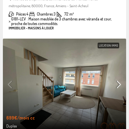
métropolitaine, 80000, France, Amiens - Saint-Acheul
Pièces:
4
Chambres:
3
72
m²
G181-LEV : Maison meublée de 3 chambres avec véranda et cour,
>:
proche de toutes commodités.
IMMOBILIER - MAISONS À LOUER
LOCATION IMMO
699€
/mois cc
Duplex