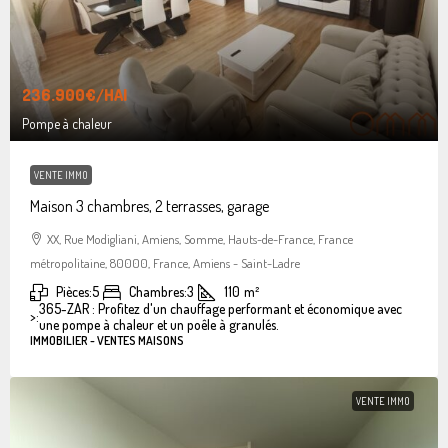
236.900€
/HAI
Pompe à chaleur
VENTE IMMO
Maison 3 chambres, 2 terrasses, garage
XX, Rue Modigliani, Amiens, Somme, Hauts-de-France, France
métropolitaine, 80000, France, Amiens - Saint-Ladre
Pièces:
5
Chambres:
3
110
m²
365-ZAR : Profitez d'un chauffage performant et économique avec
>:
une pompe à chaleur et un poêle à granulés.
IMMOBILIER - VENTES MAISONS
VENTE IMMO