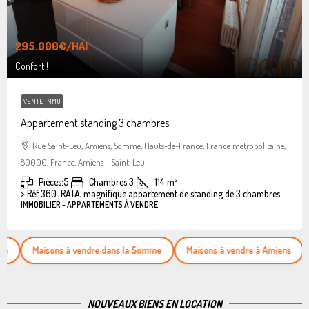
295.000€
/HAI
Confort !
VENTE IMMO
Appartement standing 3 chambres
Rue Saint-Leu, Amiens, Somme, Hauts-de-France, France métropolitaine,
80000, France, Amiens - Saint-Leu
Pièces:
5
Chambres:
3
114
m²
>:
Réf 360-RATA, magnifique appartement de standing de 3 chambres.
IMMOBILIER - APPARTEMENTS À VENDRE
Maisons à vendre dans la Somme
Maisons à vendre à Amiens
Appar
NOUVEAUX BIENS EN LOCATION