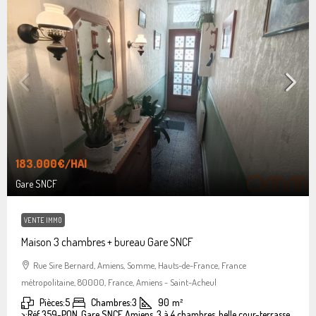
183.000€
/HAI
Gare SNCF
VENTE IMMO
Maison 3 chambres + bureau Gare SNCF
Rue Sire Bernard, Amiens, Somme, Hauts-de-France, France
métropolitaine, 80000, France, Amiens - Saint-Acheul
Pièces:
5
Chambres:
3
90
m²
>:
Réf 359-PON, Gare SNCF Amiens, 3 à 4 chambres, belle cour-terrasse.