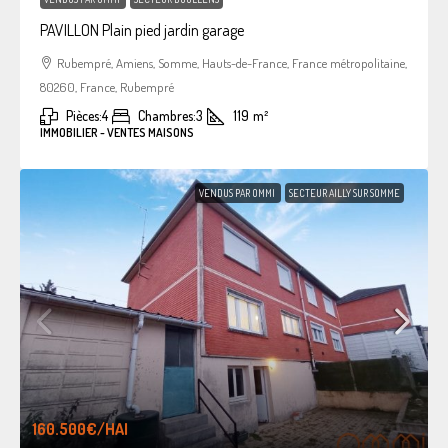
PAVILLON Plain pied jardin garage
Rubempré, Amiens, Somme, Hauts-de-France, France métropolitaine,
80260, France, Rubempré
Pièces:
4
Chambres:
3
119
m²
IMMOBILIER - VENTES MAISONS
VENDUS PAR OMMI
SECTEUR AILLY SUR SOMME
160.500€
/HAI