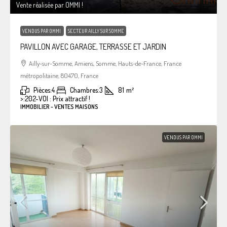
Vente réalisée par OMMI !
VENDUS PAR OMMI
SECTEUR AILLY SUR SOMME
PAVILLON AVEC GARAGE, TERRASSE ET JARDIN
Ailly-sur-Somme, Amiens, Somme, Hauts-de-France, France
métropolitaine, 80470, France
Pièces:
4
Chambres:
3
81
m²
>:
202-VOI : Prix attractif !
IMMOBILIER - VENTES MAISONS
VENDUS PAR OMMI