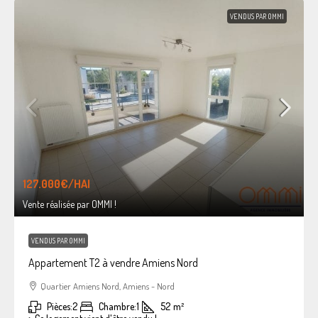
VENDUS PAR OMMI
127.000€
/HAI
Vente réalisée par OMMI !
VENDUS PAR OMMI
Appartement T2 à vendre Amiens Nord
Quartier Amiens Nord, Amiens - Nord
Pièces:
2
Chambre:
1
52
m²